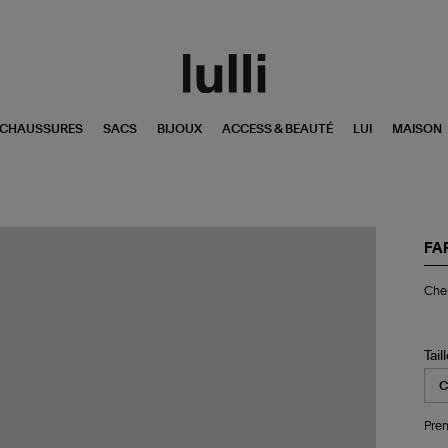
CHAUSSURES
SACS
BIJOUX
ACCESS & BEAUTÉ
LUI
MAISON
FA
Ch
Chem
Fl
Le
Off
Wh
Tail
Pren