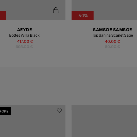
%
-50%
AEYDE
SAMSOE SAMSOE
Bottes Willa Black
Top Sanina Scarlet Sage
417,00 €
40,00 €
695,00 €
80,00 €
UROPE