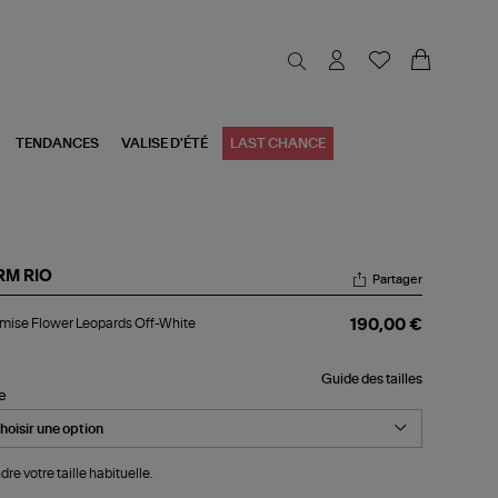
TENDANCES
VALISE D'ÉTÉ
LAST CHANCE
RM RIO
Partager
emise
ise Flower Leopards Off-White
190,00 €
ower
opards
-
Guide des tailles
ite
le
dre votre taille habituelle.