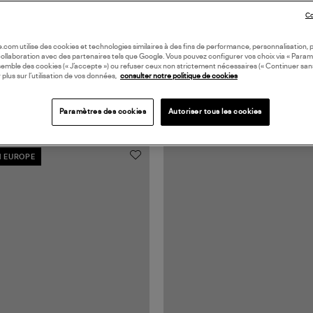
Co
oile.com utilise des cookies et technologies similaires à des fins de performance, personnalisation, p
collaboration avec des partenaires tels que Google. Vous pouvez configurer vos choix via « Param
semble des cookies (« J’accepte ») ou refuser ceux non strictement nécessaires (« Continuer san
 plus sur l’utilisation de vos données,
consulter notre politique de cookies
Paramètres des cookies
Autoriser tous les cookies
N EUROPE