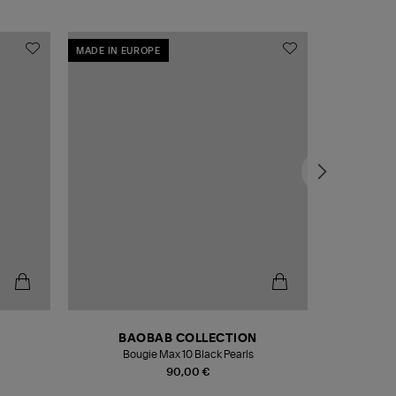
MADE IN EUROPE
MADE IN EU
BAOBAB COLLECTION
Bougie Max 10 Black Pearls
Paréo Fou
90,00 €