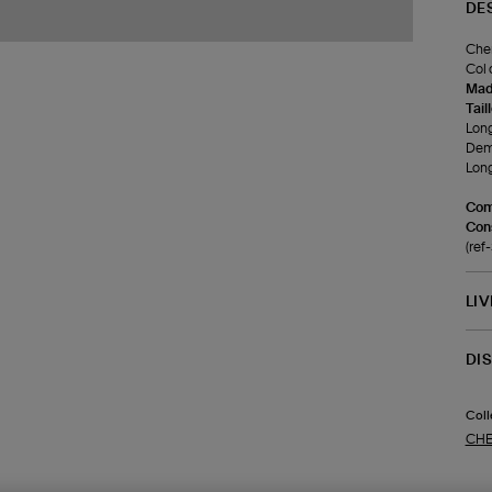
DE
Chem
Col 
Made
Tail
Long
Demi
Long
Com
Cons
(re
LI
DI
Coll
CHE