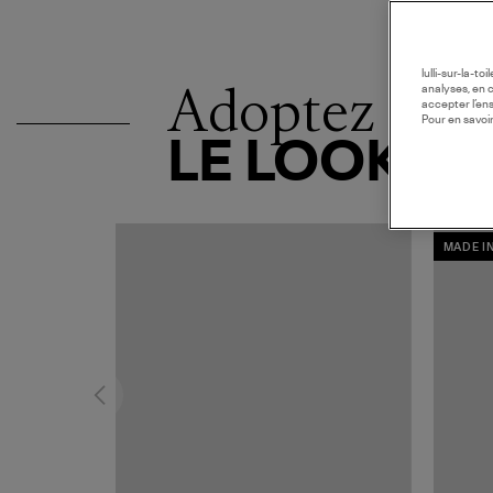
lulli-sur-la-t
Adoptez
analyses, en 
accepter l’en
Pour en savoir
LE LOOK
MADE I