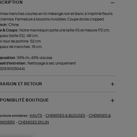
SCRIPTION
ise manches courtes en lin mélangé noir et blanc à imprimé fleuris.
chemise. Fermeture à boutons invisibles. Coupe droite cropped.
 in :
Chine.
le & Coupe :
Notre mannequin porte une taille XS et mesure 172 cm.
ueur (taille XS) : 48 cm.
-tour de poitrine : 52 cm.
ueur de manches : 19 cm.
position :
55% lin, 45% viscose
eil d'entretien :
Nettoyage à sec uniquement
f-32930125044)
VRAISON ET RETOUR
SPONIBILITÉ BOUTIQUE
HAUTS
-
CHEMISES & BLOUSES
-
CHEMISES &
ections similaires :
MISIERS
-
CHEMISES EN LIN