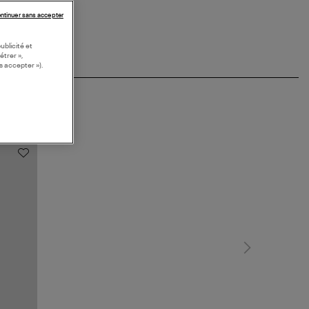
ntinuer sans accepter
ublicité et
étrer »,
s accepter »).