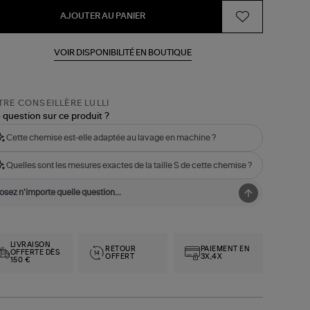
AJOUTER AU PANIER
VOIR DISPONIBILITÉ EN BOUTIQUE
RE CONSEILLÈRE LULLI
 question sur ce produit ?
Cette chemise est-elle adaptée au lavage en machine ?
Quelles sont les mesures exactes de la taille S de cette chemise ?
LIVRAISON
RETOUR
PAIEMENT EN
OFFERTE DÈS
OFFERT
3X,4X
150 €