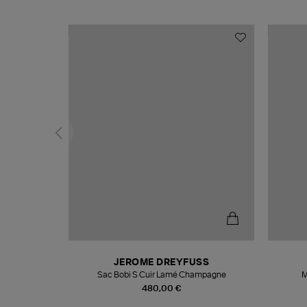
T
JEROME DREYFUSS
k
Sac Bobi S Cuir Lamé Champagne
M
480,00 €