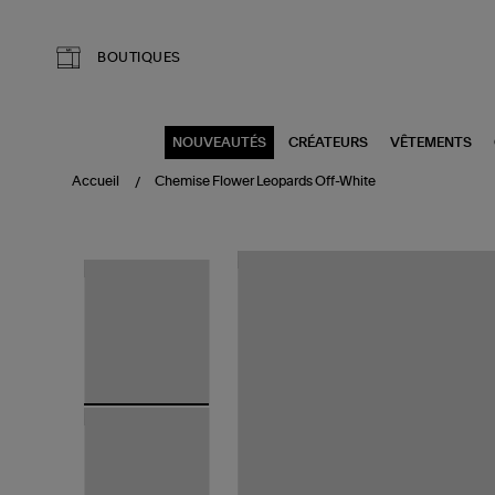
Aller au contenu principal
BOUTIQUES
NOUVEAUTÉS
CRÉATEURS
VÊTEMENTS
Accueil
Chemise Flower Leopards Off-White