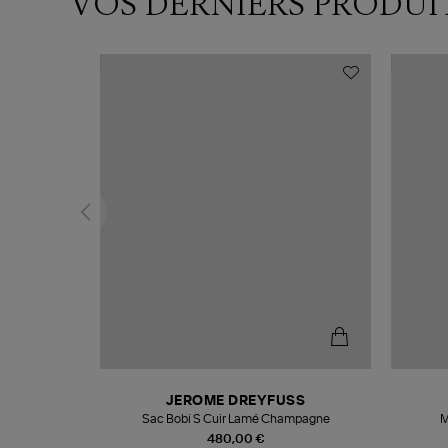
VOS DERNIERS PRODUI
T
JEROME DREYFUSS
k
Sac Bobi S Cuir Lamé Champagne
M
480,00 €