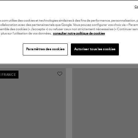
Co
oile.com utilise des cookies et technologies similaires à des fins de performance, personnalisation, p
collaboration avec des partenaires tels que Google. Vous pouvez configurer vos choix via « Param
semble des cookies (« J’accepte ») ou refuser ceux non strictement nécessaires (« Continuer san
 plus sur l’utilisation de vos données,
consulter notre politique de cookies
Paramètres des cookies
Autoriser tous les cookies
N FRANCE