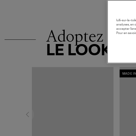
lulli-sur-la-t
analyses, en 
Adoptez
accepter l’en
Pour en savoir
LE LOOK
MADE I