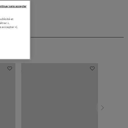
ntinuer sans accepter
ublicité et
étrer »,
s accepter »).