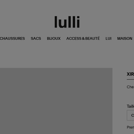
CHAUSSURES
SACS
BIJOUX
ACCESS & BEAUTÉ
LUI
MAISON
XI
Ch
Chem
Gil
Sca
Str
Tail
Pren