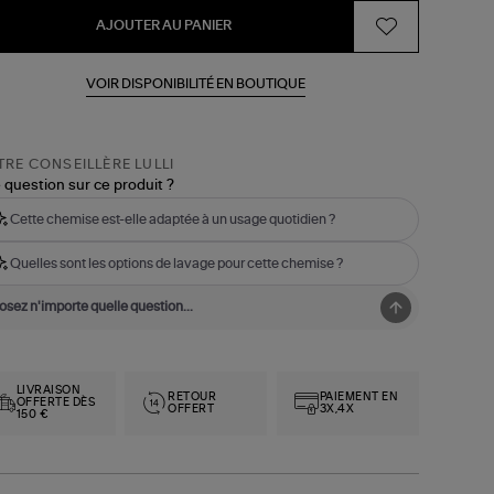
AJOUTER AU PANIER
VOIR DISPONIBILITÉ EN BOUTIQUE
RE CONSEILLÈRE LULLI
 question sur ce produit ?
Cette chemise est-elle adaptée à un usage quotidien ?
Quelles sont les options de lavage pour cette chemise ?
LIVRAISON
RETOUR
PAIEMENT EN
OFFERTE DÈS
OFFERT
3X,4X
150 €