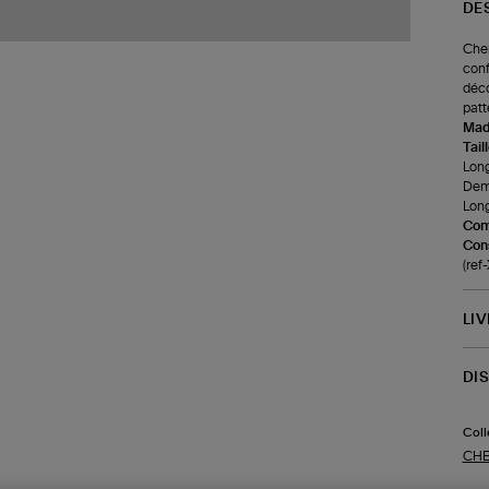
DE
Chem
conf
déco
patt
Made
Tail
Long
Demi
Long
Com
Cons
(re
LI
DI
Coll
CHE