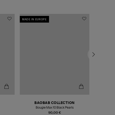
MADE IN EUROPE
MADE IN EU
BAOBAB COLLECTION
Bougie Max 10 Black Pearls
Paréo Fou
90,00 €