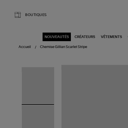
Aller au contenu principal
BOUTIQUES
NOUVEAUTÉS
CRÉATEURS
VÊTEMENTS
Accueil
Chemise Gillian Scarlet Stripe