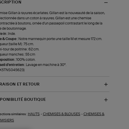
SCRIPTION
ise Gillan à rayures écarlates. Gillan est la nouveauté de la saison,
ectionnée dans un coton à rayures. Gillan est une chemise
ntractée à boutons, ornée d'un passepoil contrastant le long de la
e de boutonnage.
 in :
Inde.
le & Coupe :
Notre mannequin porte une taille M et mesure 172 cm.
ueur (taille M) : 75 cm.
-tour de poitrine : 62 cm.
ueur manches : 55 cm
position :
100% coton.
eil d'entretien :
Lavage en machine à 30°.
f-X5TNS045623)
VRAISON ET RETOUR
SPONIBILITÉ BOUTIQUE
HAUTS
-
CHEMISES & BLOUSES
-
CHEMISES &
ections similaires :
MISIERS