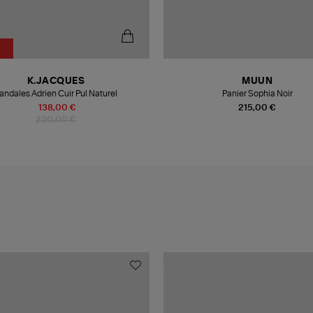
%
K.JACQUES
MUUN
andales Adrien Cuir Pul Naturel
Panier Sophia Noir
138,00 €
215,00 €
230,00 €