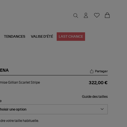
TENDANCES
VALISE D'ÉTÉ
LAST CHANCE
RENA
Partager
emise
ise Gillian Scarlet Stripe
322,00 €
lian
rlet
ipe
Guide des tailles
le
dre votre taille habituelle.