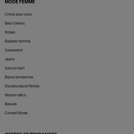
MODE FEMME
Choisi pour vous
Best-Sellers
Robes
Baskets femme
Sweatshirt
Jeans
Sacs à main
Bijoux tendances
Doudounes et Parkas
Maison déco
Beauté
Conseil Mode