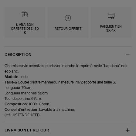
LIVRAISON
PAIEMENT EN
OFFERTE DÈS 150
RETOUR OFFERT
3X,4X
€
DESCRIPTION
Chemise style oversize coloris vert menthe à imprimé, style "bandana" noir
et blanc.
Made in :
Inde.
Taille & Coupe :
Notre mannequin mesure 1m72 et porte une taille S.
Longueur: 70cm.
Longueur manches: 52cm.
Tour de poitrine: 67cm.
Composition :
100% Coton.
Conseil d'entretien :
Lavable à la machine.
(ref-HISTENDEH2TT)
LIVRAISON ET RETOUR