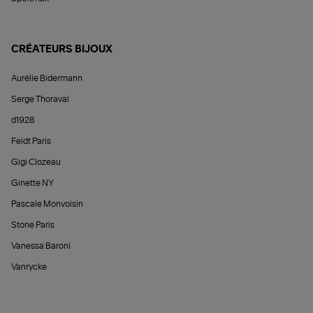
CRÉATEURS BIJOUX
Aurélie Bidermann
Serge Thoraval
d1928
Feidt Paris
Gigi Clozeau
Ginette NY
Pascale Monvoisin
Stone Paris
Vanessa Baroni
Vanrycke