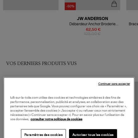
-50%
JW ANDERSON
Débardeur Anchor Broderie
Brace
Tank White
62,50 €
125,00 €
VOS DERNIERS PRODUITS VUS
Continuer sans accepter
lulli-sur-la-toile.com utilise des cookies et technologies similaires à des fins de
performance, personnalisation, publicité et analyses, en collaboration avec des
partenaires tels que Google. Vous pouvez configurer vos choix via « Paramétrer »,
accepter l’ensemble des cookies (« J’accepte ») ou refuser ceux non strictement
nécessaires (« Continuer sans accepter »). Pour en savoir plus sur l’utilisation de
vos données,
consulter notre politique de cookies
Paramètres des cookies
Autoriser tous les cookies