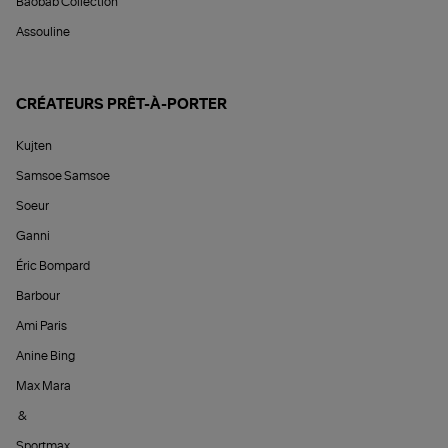
Baobab Collection
Assouline
CRÉATEURS PRÊT-À-PORTER
Kujten
Samsoe Samsoe
Soeur
Ganni
Éric Bompard
Barbour
Ami Paris
Anine Bing
Max Mara
&
Sportmax