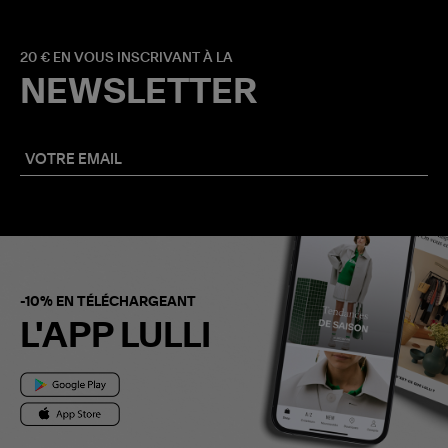
20 € EN VOUS INSCRIVANT À LA
NEWSLETTER
-10% EN TÉLÉCHARGEANT
L'APP LULLI