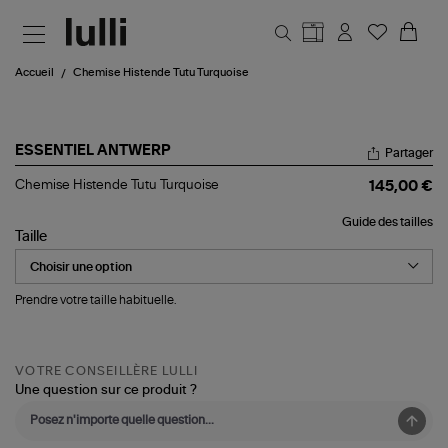
Aller au contenu principal
Accueil
Chemise Histende Tutu Turquoise
ESSENTIEL ANTWERP
Partager
Chemise
Chemise Histende Tutu Turquoise
145,00 €
Histende
Tutu
Guide des tailles
Turquoise
Taille
Prendre votre taille habituelle.
VOTRE CONSEILLÈRE LULLI
Une question sur ce produit ?