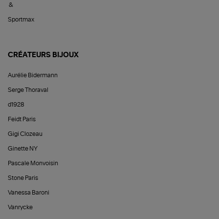
&
Sportmax
CRÉATEURS BIJOUX
Aurélie Bidermann
Serge Thoraval
d1928
Feidt Paris
Gigi Clozeau
Ginette NY
Pascale Monvoisin
Stone Paris
Vanessa Baroni
Vanrycke