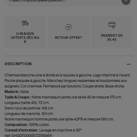
LIVRAISON
PAIEMENT EN
OFFERTE DÈS 150
RETOUR OFFERT
3X,4X
€
DESCRIPTION
Chemise blanche unie à droite et à rayures à gauche. Logo imprimé à l'avant.
Poche plaquée à gauche. Manches longues resserrées et boutonnées aux
poignets. Col chemise. Fermeture par boutons. Coupe droite. Base droite.
Made in :
Italie.
Taille & Coupe :
Notre mannequin porte une taille 40 et mesure 175 cm.
Longueur (taille 40) : 72 cm.
Demi-tour de poitrine : 68 cm.
Longueur de manche : 60 cm.
Notre mannequin homme porte une taille 42FR et mesure 190 cm.
Composition :
100% coton.
Conseil d'entretien :
Lavage en machine à 30°.
(ref-SH0DT0005STZ119961)