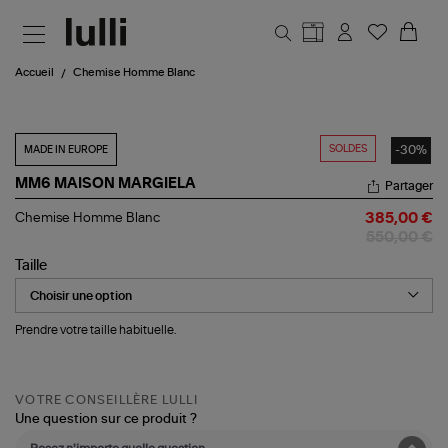
Aller au contenu principal
Accueil
Chemise Homme Blanc
SOLDES
-30%
MADE IN EUROPE
MM6 MAISON MARGIELA
Partager
Chemise
Chemise Homme Blanc
385,00 €
Homme
550,00 €
Blanc
Taille
Prendre votre taille habituelle.
VOTRE CONSEILLÈRE LULLI
Une question sur ce produit ?