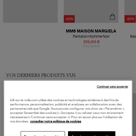
-50%
-40%
MM6 MAISON MARGIELA
Pantalon Homme Noir
Bas
215,00 €
430,00 €
VOS DERNIERS PRODUITS VUS
Continuer sans accepter
lulli-sur-la-toile.com utilise des cookies et technologies similaires à des fins de
performance, personnalisation, publicité et analyses, en collaboration avec des
partenaires tels que Google. Vous pouvez configurer vos choix via « Paramétrer »,
accepter l’ensemble des cookies (« J’accepte ») ou refuser ceux non strictement
nécessaires (« Continuer sans accepter »). Pour en savoir plus sur l’utilisation de
vos données,
consulter notre politique de cookies