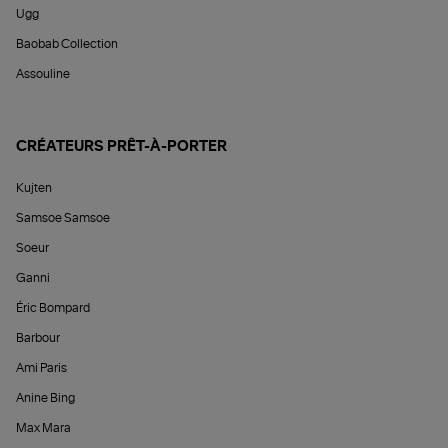
Ugg
Baobab Collection
Assouline
CRÉATEURS PRÊT-À-PORTER
Kujten
Samsoe Samsoe
Soeur
Ganni
Éric Bompard
Barbour
Ami Paris
Anine Bing
Max Mara