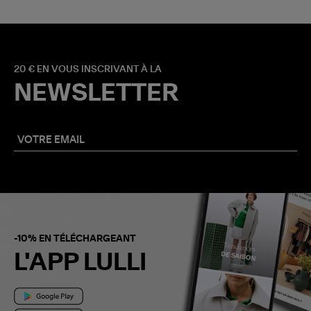
20 € EN VOUS INSCRIVANT À LA
NEWSLETTER
-10% EN TÉLÉCHARGEANT
L'APP LULLI