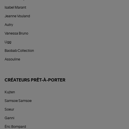
Isabel Marant
Jeanne Vouland
Autry
Vanessa Bruno
Ugg
Baobab Collection
Assouline
CRÉATEURS PRÊT-À-PORTER
Kujten
Samsoe Samsoe
Soeur
Ganni
Éric Bompard