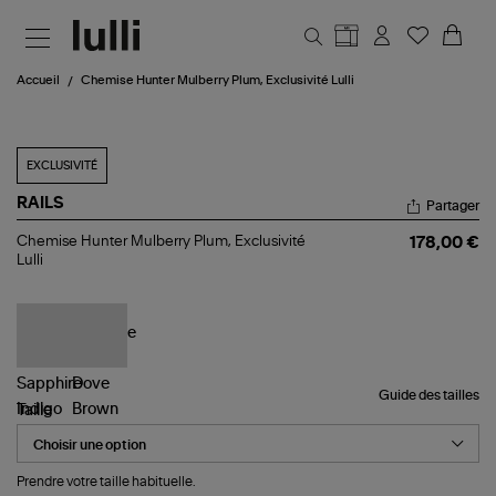
Aller au contenu principal
Accueil
Chemise Hunter Mulberry Plum, Exclusivité Lulli
EXCLUSIVITÉ
RAILS
Partager
Chemise
Chemise Hunter Mulberry Plum, Exclusivité
178,00 €
Hunter
Lulli
Mulberry
Plum,
Exclusivité
Lulli
Guide des tailles
Taille
Prendre votre taille habituelle.