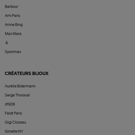
Barbour
Ami Paris
Anine Bing
Max Mara
&
Sportmax
CRÉATEURS BIJOUX
Aurélie Bidermann
Serge Thoraval
d1928
Feidt Paris
Gigi Clozeau
Ginette NY