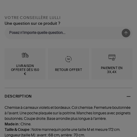
VOTRE CONSEILLÈRE LULLI
Une question sur ce produit ?
LIVRAISON
PAIEMENT EN
OFFERTE DÈS 150
RETOUR OFFERT
3X,4X
€
DESCRIPTION
Chemise à carreaux violets et bordeaux. Col chemise. Fermeture boutonnée
à l'avant. Une poche plaquée sur la poitrine. Manches longues avec poignets
boutonnés. Coupe droite. Base arrondie plus longue à l'arrière.
Made in :
Chine.
Taille & Coupe :
Notre mannequin porte une taille M et mesure 172 cm.
Longueur (taille M) : avant : 68 cm, arrière : 70 cm.