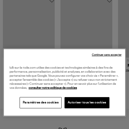
Continuer sans accepter
NOUVELLE COLLECTION
N
JEROME DREYFUSS
TORAL
lulli-sur-la-toile.com utilise des cookies et technologies similaires à des fins de
Sac Bobi S Cuir Lamé
Mocassins Killian Sport
Veste
performance, personnalisation, publicité et analyses, en collaboration avec des
Champagne
Mousse
480,00 €
189,00 €
partenaires tels que Google. Vous pouvez configurer vos choix via « Paramétrer »,
accepter l’ensemble des cookies (« J’accepte ») ou refuser ceux non strictement
nécessaires (« Continuer sans accepter »). Pour en savoir plus sur l’utilisation de
vos données,
consulter notre politique de cookies
Paramètres des cookies
Autoriser tous les cookies