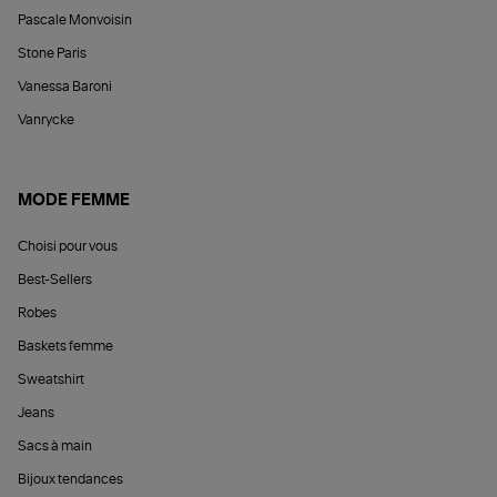
Pascale Monvoisin
Stone Paris
Vanessa Baroni
Vanrycke
MODE FEMME
Choisi pour vous
Best-Sellers
Robes
Baskets femme
Sweatshirt
Jeans
Sacs à main
Bijoux tendances