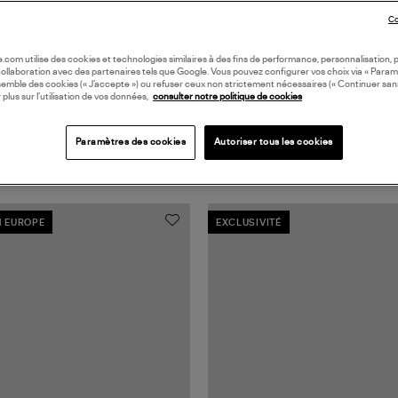
Co
oile.com utilise des cookies et technologies similaires à des fins de performance, personnalisation, p
collaboration avec des partenaires tels que Google. Vous pouvez configurer vos choix via « Param
semble des cookies (« J’accepte ») ou refuser ceux non strictement nécessaires (« Continuer san
 plus sur l’utilisation de vos données,
consulter notre politique de cookies
Paramètres des cookies
Autoriser tous les cookies
N EUROPE
EXCLUSIVITÉ