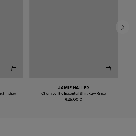
JAMIE HALLER
ich Indigo
Chemise The Essential Shirt Raw Rinse
Chem
625,00 €