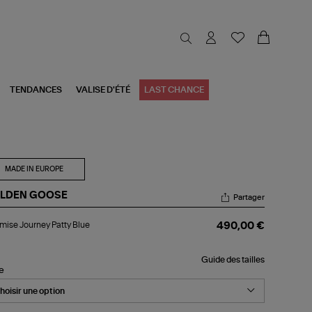
TENDANCES
VALISE D'ÉTÉ
LAST CHANCE
MADE IN EUROPE
LDEN GOOSE
Partager
emise
ise Journey Patty Blue
490,00 €
urney
ty
e
Guide des tailles
le