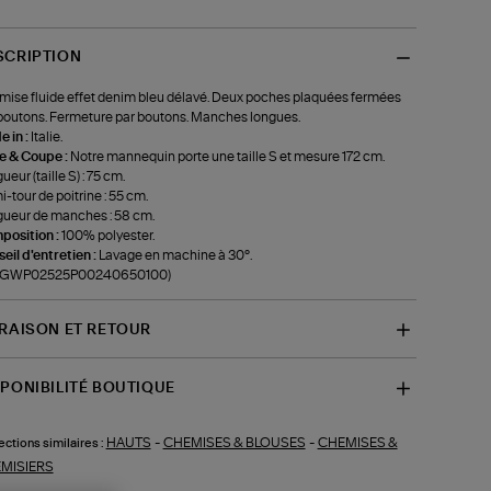
SCRIPTION
ise fluide effet denim bleu délavé. Deux poches plaquées fermées
boutons. Fermeture par boutons. Manches longues.
 in :
Italie.
le & Coupe :
Notre mannequin porte une taille S et mesure 172 cm.
ueur (taille S) : 75 cm.
-tour de poitrine : 55 cm.
ueur de manches : 58 cm.
position :
100% polyester.
eil d'entretien :
Lavage en machine à 30°.
f-GWP02525P00240650100)
VRAISON ET RETOUR
SPONIBILITÉ BOUTIQUE
HAUTS
-
CHEMISES & BLOUSES
-
CHEMISES &
ections similaires :
MISIERS