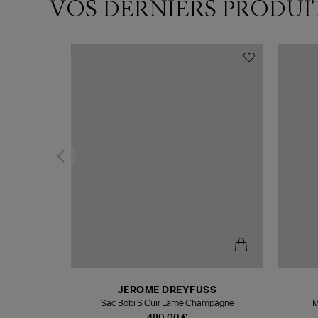
VOS DERNIERS PRODUI
T
JEROME DREYFUSS
k
Sac Bobi S Cuir Lamé Champagne
M
480,00 €