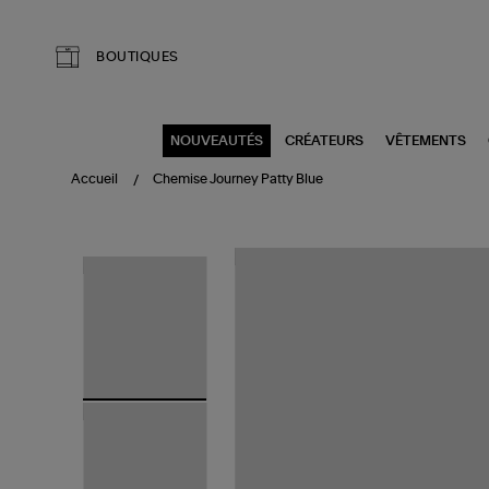
Aller au contenu principal
BOUTIQUES
NOUVEAUTÉS
CRÉATEURS
VÊTEMENTS
Accueil
Chemise Journey Patty Blue