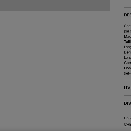
DE
Chem
par 
Made
Tail
Long
Demi
Long
Com
Cons
(re
LI
DI
Coll
CHE