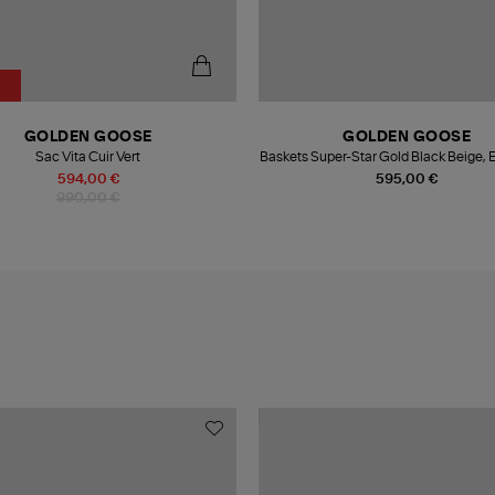
%
GOLDEN GOOSE
GOLDEN GOOSE
Sac Vita Cuir Vert
Baskets Super-Star Gold Black Beige, E
Lulli
594,00 €
595,00 €
990,00 €