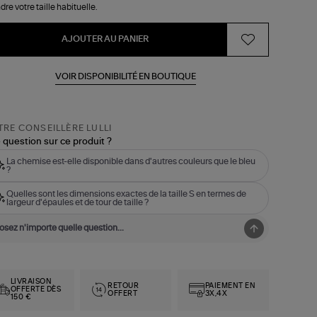
dre votre taille habituelle.
AJOUTER AU PANIER
VOIR DISPONIBILITÉ EN BOUTIQUE
RE CONSEILLÈRE LULLI
 question sur ce produit ?
La chemise est-elle disponible dans d'autres couleurs que le bleu
?
Quelles sont les dimensions exactes de la taille S en termes de
largeur d'épaules et de tour de taille ?
LIVRAISON
RETOUR
PAIEMENT EN
OFFERTE DÈS
OFFERT
3X,4X
150 €