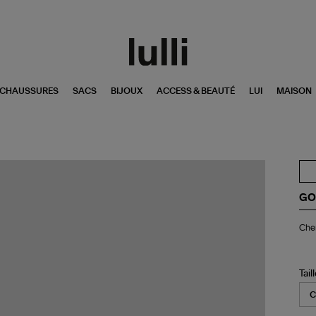
CHAUSSURES
SACS
BIJOUX
ACCESS & BEAUTÉ
LUI
MAISON
GO
Ch
Chem
Jo
Pat
Blu
Tail