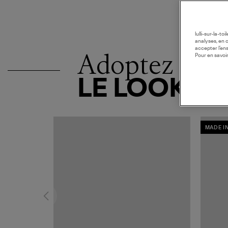
lulli-sur-la-t
analyses, en 
accepter l’en
Adoptez
Pour en savoir
LE LOOK
MADE I