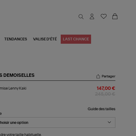
TENDANCES
VALISE D'ÉTÉ
LAST CHANCE
S DEMOISELLES
Partager
emise
mise Lenny Kaki
147,00 €
nny
i
245,00 €
Guide des tailles
le
dre votre taille habituelle.