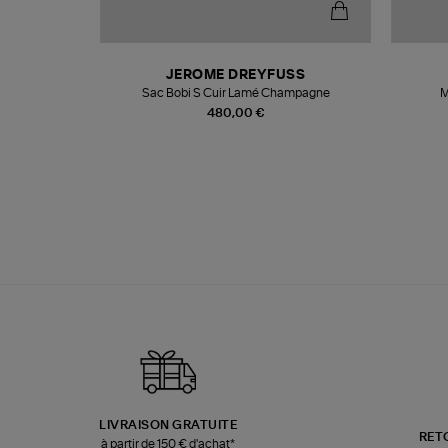
N
JEROME DREYFUSS
te
Sac Bobi S Cuir Lamé Champagne
M
480,00 €
LIVRAISON GRATUITE
RET
à partir de 150 € d'achat*