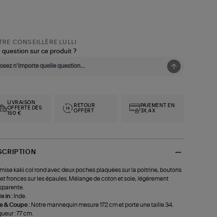
RE CONSEILLÈRE LULLI
 question sur ce produit ?
LIVRAISON
RETOUR
PAIEMENT EN
OFFERTE DÈS
OFFERT
3X,4X
150 €
SCRIPTION
ise kaki col rond avec deux poches plaquées sur la poitrine, boutons
 et fronces sur les épaules. Mélange de coton et soie, légèrement
sparente.
 in :
Inde.
le & Coupe :
Notre mannequin mesure 172 cm et porte une taille 34.
ueur : 77 cm.