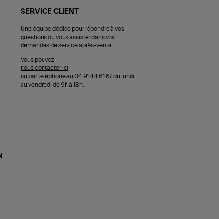
SERVICE CLIENT
Une équipe dédiée pour répondre à vos
questions ou vous assister dans vos
demandes de service après-vente.
Vous pouvez
nous contacter ici
ou par téléphone au 04 91 44 61 67 du lundi
au vendredi de 9h à 18h.
N