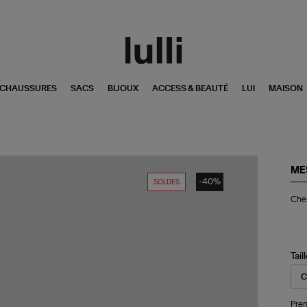
CHAUSSURES
SACS
BIJOUX
ACCESS & BEAUTÉ
LUI
MAISON
ME
-40%
SOLDES
Ch
Che
Le
Kak
Tail
Pren