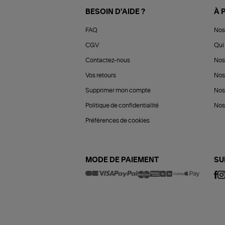
BESOIN D'AIDE ?
À 
FAQ
Nos
CGV
Qui 
Contactez-nous
Nos
Vos retours
Nos
Supprimer mon compte
Nos
Politique de confidentialité
Nos 
Préférences de cookies
MODE DE PAIEMENT
SU