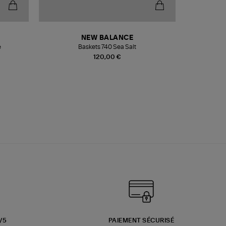
NEW BALANCE
e
Baskets 740 Sea Salt
Veste
120,00 €
3/5
PAIEMENT SÉCURISÉ