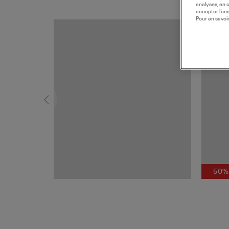
analyses, en 
accepter l’en
Pour en savoir
-50%