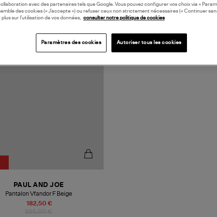
collaboration avec des partenaires tels que Google. Vous pouvez configurer vos choix via « Param
semble des cookies (« J’accepte ») ou refuser ceux non strictement nécessaires (« Continuer san
 plus sur l’utilisation de vos données,
consulter notre politique de cookies
Paramètres des cookies
Autoriser tous les cookies
PAUL AND JOE
Pantalon Vfandor F Beige
182,50 €
365,00 €