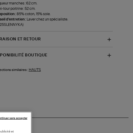
ueur manches : 62 cm.
-tour poitrine : 52 cm.
position :
85% coton, 15% soie.
eil d'entretien :
Laver chez un spécialiste.
f-25SLENNYKA)
VRAISON ET RETOUR
SPONIBILITÉ BOUTIQUE
HAUTS
ections similaires :
ntinuer sans accepter
ublicité et