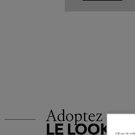
Adoptez
LE LOOK
lulli-sur-la-t