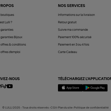
PROPOS
NOS SERVICES
 boutiques
Informations sur la livraison
est Lulli ?
Retour gratuit
 garanties
Suivre ma commande
 garanties Bijoux
Paiement 100% sécurisé
 offres & conditions
Paiement en 3 ou 4 fois
offres d'emploi
Carte Cadeau
IVEZ-NOUS
TÉLÉCHARGEZ L'APPLICATIO
© LULLI 2025 - Tous droits réservés -CGV-Plan du site-Politique de confidentialité