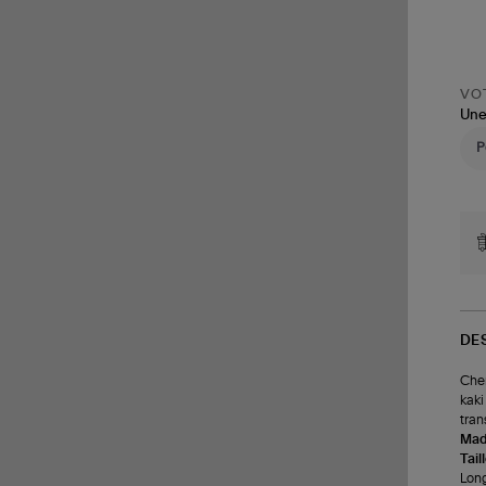
VOT
Une
DE
Chem
kaki
tran
Made
Tail
Long