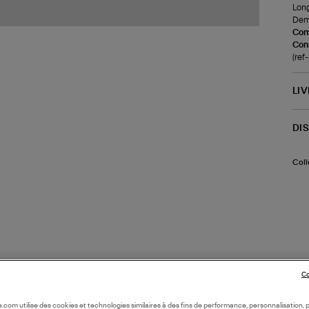
Long
Demi
Com
Cons
(re
LI
DI
Coll
Co
oile.com utilise des cookies et technologies similaires à des fins de performance, personnalisation, p