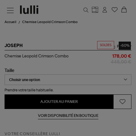
Aller au contenu principal
Accueil
Chemise Leopold Crimson Combo
SOLDES
-60%
JOSEPH
Partager
Chemise
Chemise Leopold Crimson Combo
178,00 €
Leopold
445,00 €
Crimson
Combo
Taille
Prendre votre taille habituelle.
AJOUTER AU PANIER
VOIR DISPONIBILITÉ EN BOUTIQUE
VOTRE CONSEILLÈRE LULLI