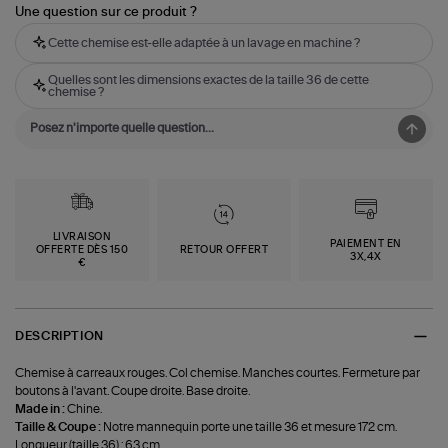
Une question sur ce produit ?
Cette chemise est-elle adaptée à un lavage en machine ?
Quelles sont les dimensions exactes de la taille 36 de cette
chemise ?
LIVRAISON
PAIEMENT EN
OFFERTE DÈS 150
RETOUR OFFERT
3X,4X
€
DESCRIPTION
Chemise à carreaux rouges. Col chemise. Manches courtes. Fermeture par
boutons à l'avant. Coupe droite. Base droite.
Made in :
Chine.
Taille & Coupe :
Notre mannequin porte une taille 36 et mesure 172 cm.
Longueur (taille 36) : 63 cm.