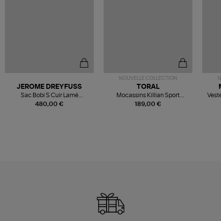
NOUVELLE COLLECTION
N
JEROME DREYFUSS
TORAL
Sac Bobi S Cuir Lamé
Mocassins Killian Sport
Veste
Champagne
Mousse
480,00 €
189,00 €