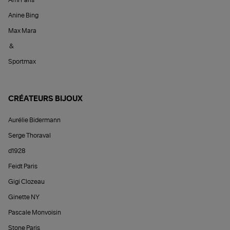
Anine Bing
Max Mara
&
Sportmax
CRÉATEURS BIJOUX
Aurélie Bidermann
Serge Thoraval
d1928
Feidt Paris
Gigi Clozeau
Ginette NY
Pascale Monvoisin
Stone Paris