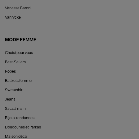
Vanessa Baroni
Vanrycke
MODE FEMME
Choisi pour vous
Best-Sellers
Robes
Baskets femme
Sweatshirt
Jeans
Sacs à main
Bijoux tendances
Doudounes et Parkas
Maison déco