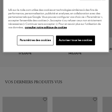
lulli-sur-la-toile.com utilise des cookies et technologies similaires à des fins de
performance, personnalisation, publicité et analyses, en collaboration avec des
partenaires tels que Google. Vous pouvez configurer vos choix via « Paramétrer »,
accepter l’ensemble des cookies (« J’accepte ») ou refuser ceux non strictement
nécessaires (« Continuer sans accepter »). Pour en savoir plus sur l’utilisation de
vos données,
consulter notre politique de cookies
Paramètres des cookies
Autoriser tous les cookies
VANESSA BRUNO
VANESSA BRUNO
Blouse Cory Epice
Blouse Clio Noir
Blou
175,00 €
145,00 €
VOS DERNIERS PRODUITS VUS