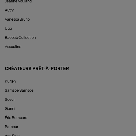
Jeanne Vouland
Autry
Vanessa Bruno
Ugg
Baobab Collection
Assouline
CRÉATEURS PRÊT-À-PORTER
Kujten
Samsoe Samsoe
Soeur
Ganni
Éric Bompard
Barbour
Ami Paris