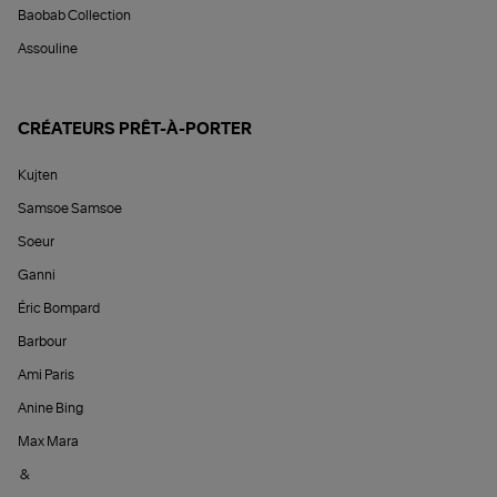
Baobab Collection
Assouline
CRÉATEURS PRÊT-À-PORTER
Kujten
Samsoe Samsoe
Soeur
Ganni
Éric Bompard
Barbour
Ami Paris
Anine Bing
Max Mara
&