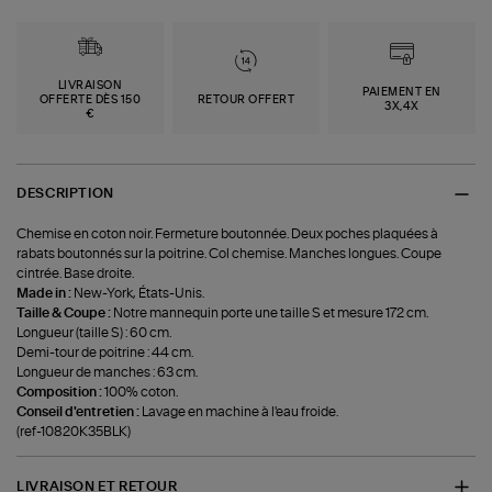
LIVRAISON
PAIEMENT EN
OFFERTE DÈS 150
RETOUR OFFERT
3X,4X
€
DESCRIPTION
Chemise en coton noir. Fermeture boutonnée. Deux poches plaquées à
rabats boutonnés sur la poitrine. Col chemise. Manches longues. Coupe
cintrée. Base droite.
Made in :
New-York, États-Unis.
Taille & Coupe :
Notre mannequin porte une taille S et mesure 172 cm.
Longueur (taille S) : 60 cm.
Demi-tour de poitrine : 44 cm.
Longueur de manches : 63 cm.
Composition :
100% coton.
Conseil d'entretien :
Lavage en machine à l'eau froide.
(ref-10820K35BLK)
LIVRAISON ET RETOUR