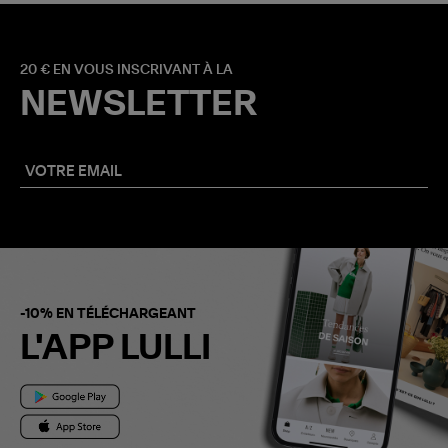
20 € EN VOUS INSCRIVANT À LA
NEWSLETTER
-10% EN TÉLÉCHARGEANT
L'APP LULLI