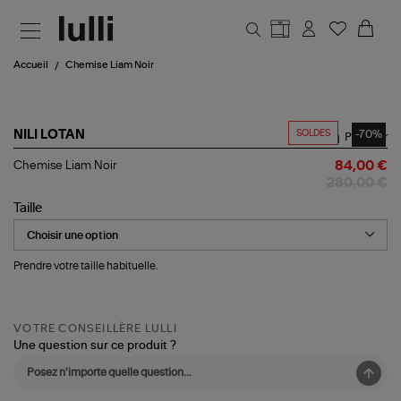
Aller au contenu principal
Accueil
Chemise Liam Noir
SOLDES
-70%
NILI LOTAN
Partager
Chemise
Chemise Liam Noir
84,00 €
Liam
280,00 €
Noir
Taille
Prendre votre taille habituelle.
VOTRE CONSEILLÈRE LULLI
Une question sur ce produit ?