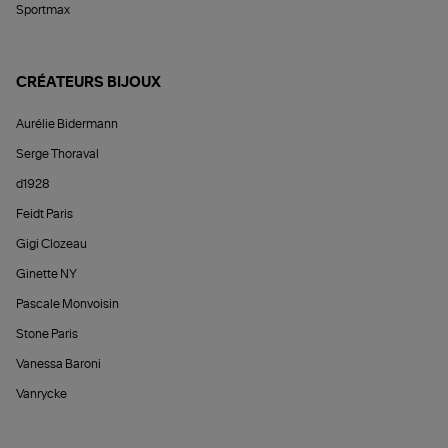
Sportmax
CRÉATEURS BIJOUX
Aurélie Bidermann
Serge Thoraval
d1928
Feidt Paris
Gigi Clozeau
Ginette NY
Pascale Monvoisin
Stone Paris
Vanessa Baroni
Vanrycke