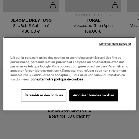
NOUVELLE COLLECTION
N
JEROME DREYFUSS
TORAL
Sac Bobi S Cuir Lamé
Mocassins Killian Sport
Veste
Champagne
Mousse
480,00 €
189,00 €
Continuer sans accepter
lulli-sur-la-toile.com utilise des cookies et technologies similaires à des fins de
performance, personnalisation, publicité et analyses, en collaboration avec des
partenaires tels que Google. Vous pouvez configurer vos choix via « Paramétrer »,
accepter l’ensemble des cookies (« J’accepte ») ou refuser ceux non strictement
nécessaires (« Continuer sans accepter »). Pour en savoir plus sur l’utilisation de
vos données,
consulter notre politique de cookies
Paramètres des cookies
Autoriser tous les cookies
LIVRAISON GRATUITE
à partir de 150 € d'achat*