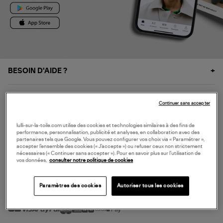
BESOIN D'AIDE ?
À PROPOS
Continuer sans accepter
NOS SERVICES
lulli-sur-la-toile.com utilise des cookies et technologies similaires à des fins de
performance, personnalisation, publicité et analyses, en collaboration avec des
partenaires tels que Google. Vous pouvez configurer vos choix via « Paramétrer »,
accepter l’ensemble des cookies (« J’accepte ») ou refuser ceux non strictement
SERVICE CLIENT
nécessaires (« Continuer sans accepter »). Pour en savoir plus sur l’utilisation de
vos données,
consulter notre politique de cookies
Paramètres des cookies
Autoriser tous les cookies
MODE DE PAIEMENT