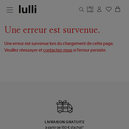
Aller au contenu principal
Une erreur est survenue.
Une erreur est survenue lors du chargement de cette page.
Veuillez réessayer et
contactez-nous
si l’erreur persiste.
LIVRAISON GRATUITE
à partir de 150 € d'achat*