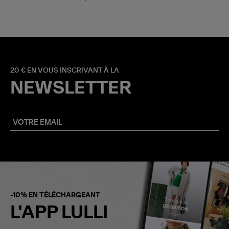
20 € EN VOUS INSCRIVANT À LA
NEWSLETTER
-10% EN TÉLÉCHARGEANT
L'APP LULLI