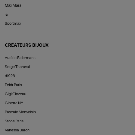
Max Mara
&
Sportmax
CRÉATEURS BIJOUX
Aurélie Bidermann
Serge Thoraval
d1928
Feidt Paris
Gigi Clozeau
Ginette NY
Pascale Monvoisin
Stone Paris
Vanessa Baroni