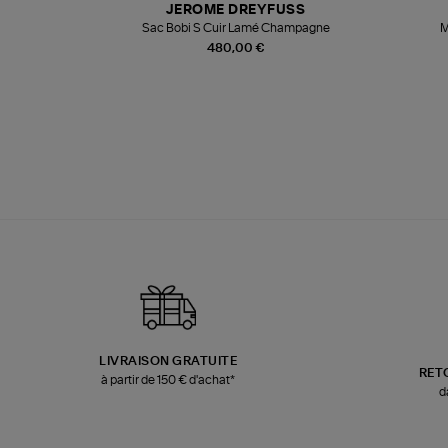
JEROME DREYFUSS
te
Sac Bobi S Cuir Lamé Champagne
M
480,00 €
LIVRAISON GRATUITE
RET
à partir de 150 € d'achat*
d