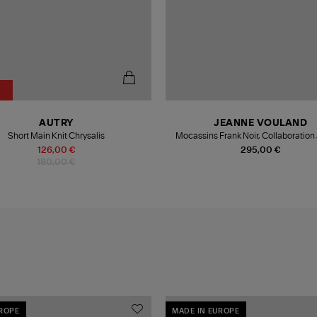
AUTRY
JEANNE VOULAND
Short Main Knit Chrysalis
Mocassins Frank Noir, Collaboratio
Vouland x Sebago
126,00 €
295,00 €
180,00 €
UROPE
MADE IN EUROPE