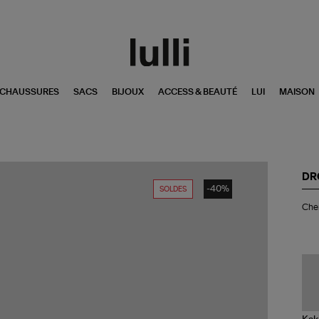
CHAUSSURES
SACS
BIJOUX
ACCESS & BEAUTÉ
LUI
MAISON
DR
-40%
SOLDES
Ch
Chem
Mai
Den
Off
Wh