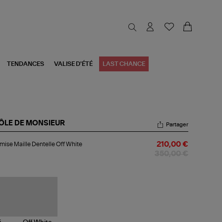
TENDANCES
VALISE D'ÉTÉ
LAST CHANCE
ÔLE DE MONSIEUR
Partager
emise
ise Maille Dentelle Off White
210,00 €
lle
telle
350,00 €
ite