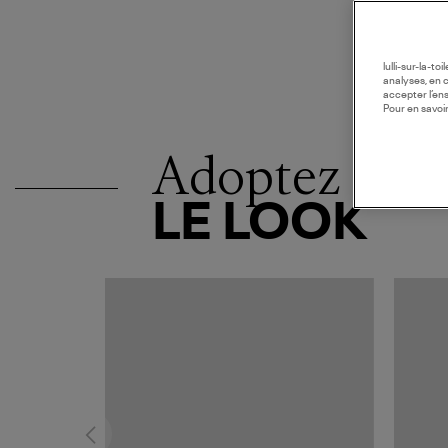
lulli-sur-la-t
analyses, en 
accepter l’en
Pour en savoir
Adoptez
LE LOOK