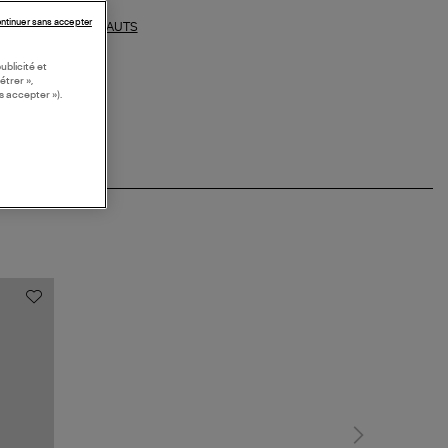
ntinuer sans accepter
HAUTS
ections similaires :
ublicité et
étrer »,
s accepter »).