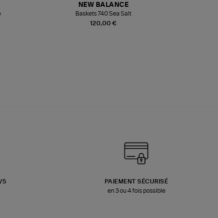
NEW BALANCE
e
Baskets 740 Sea Salt
Veste
120,00 €
3/5
PAIEMENT SÉCURISÉ
en 3 ou 4 fois possible