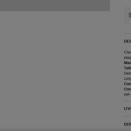
DE
Chem
plaq
Made
Tail
Demi
Long
Com
Cons
(re
LI
DI