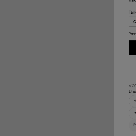
Tail
Pren
VOT
Une