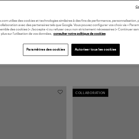
Co
Coll
oile.com utilise des cookies et technologies similaires à des fins de performance, personnalisation, p
collaboration avec des partenaires tels que Google. Vous pouvez configurer vos choix via « Param
semble des cookies (« J’accepte ») ou refuser ceux non strictement nécessaires (« Continuer san
 plus sur l’utilisation de vos données,
consulter notre politique de cookies
Paramètres des cookies
Autoriser tous les cookies
COLLABORATION