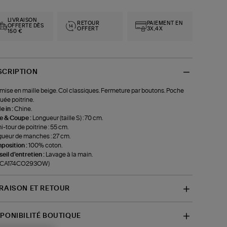
LIVRAISON
RETOUR
PAIEMENT EN
OFFERTE DÈS
OFFERT
3X,4X
150 €
SCRIPTION
ise en maille beige. Col classiques. Fermeture par boutons. Poche
uée poitrine.
 in :
Chine.
le & Coupe :
Longueur (taille S) : 70 cm.
-tour de poitrine : 55 cm.
ueur de manches : 27 cm.
position :
100% coton.
eil d'entretien :
Lavage à la main.
f-CA174CO293OW)
VRAISON ET RETOUR
SPONIBILITÉ BOUTIQUE