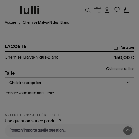
Aller au contenu principal
Accueil
Chemise Malva/Nidus-Blanc
LACOSTE
Partager
Chemise
Chemise Malva/Nidus-Blanc
150,00 €
Malva/Nidus-
Blanc
Guide des tailles
Taille
Prendre votre taille habituelle.
VOTRE CONSEILLÈRE LULLI
Une question sur ce produit ?