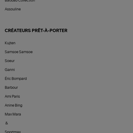
Baobab Collection
Assouline
CRÉATEURS PRÊT-À-PORTER
Kujten
Samsoe Samsoe
Soeur
Ganni
Éric Bompard
Barbour
Ami Paris
Anine Bing
Max Mara
&
Sportmax