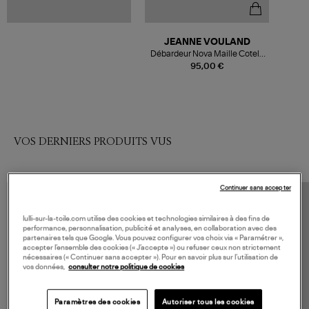
JEANNE VOULAND
Débardeur Nova Maille Cotelé
Blanc
95,00 €
VOS DERNIERS PRODUITS VUS
Continuer sans accepter
lulli-sur-la-toile.com utilise des cookies et technologies similaires à des fins de
performance, personnalisation, publicité et analyses, en collaboration avec des
partenaires tels que Google. Vous pouvez configurer vos choix via « Paramétrer »,
accepter l’ensemble des cookies (« J’accepte ») ou refuser ceux non strictement
nécessaires (« Continuer sans accepter »). Pour en savoir plus sur l’utilisation de
vos données,
consulter notre politique de cookies
Paramètres des cookies
Autoriser tous les cookies