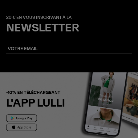
20 € EN VOUS INSCRIVANT À LA
NEWSLETTER
-10% EN TÉLÉCHARGEANT
L'APP LULLI