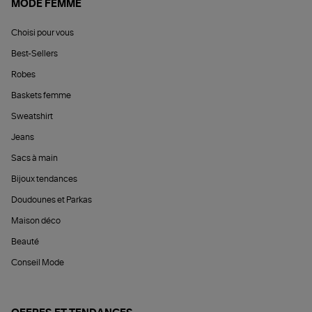
MODE FEMME
Choisi pour vous
Best-Sellers
Robes
Baskets femme
Sweatshirt
Jeans
Sacs à main
Bijoux tendances
Doudounes et Parkas
Maison déco
Beauté
Conseil Mode