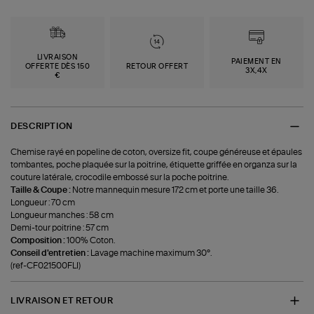
LIVRAISON
PAIEMENT EN
OFFERTE DÈS 150
RETOUR OFFERT
3X,4X
€
DESCRIPTION
Chemise rayé en popeline de coton, oversize fit, coupe généreuse et épaules
tombantes, poche plaquée sur la poitrine, étiquette griffée en organza sur la
couture latérale, crocodile embossé sur la poche poitrine.
Taille & Coupe :
Notre mannequin mesure 172 cm et porte une taille 36.
Longueur : 70 cm
Longueur manches : 58 cm
Demi-tour poitrine : 57 cm
Composition :
100% Coton.
Conseil d'entretien :
Lavage machine maximum 30°.
(ref-CF021500FLI)
LIVRAISON ET RETOUR