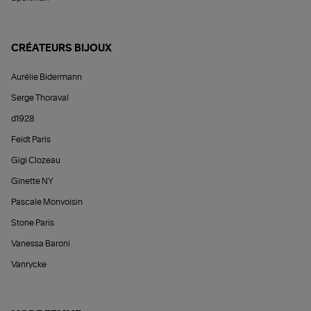
CRÉATEURS BIJOUX
Aurélie Bidermann
Serge Thoraval
d1928
Feidt Paris
Gigi Clozeau
Ginette NY
Pascale Monvoisin
Stone Paris
Vanessa Baroni
Vanrycke