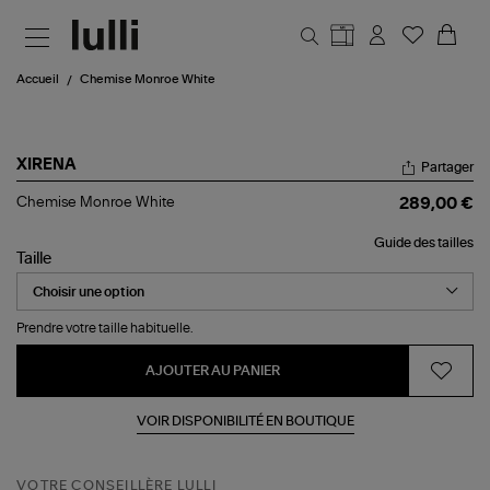
Aller au contenu principal
Accueil
Chemise Monroe White
XIRENA
Partager
Chemise
Chemise Monroe White
289,00 €
Monroe
White
Guide des tailles
Taille
Prendre votre taille habituelle.
AJOUTER AU PANIER
VOIR DISPONIBILITÉ EN BOUTIQUE
VOTRE CONSEILLÈRE LULLI