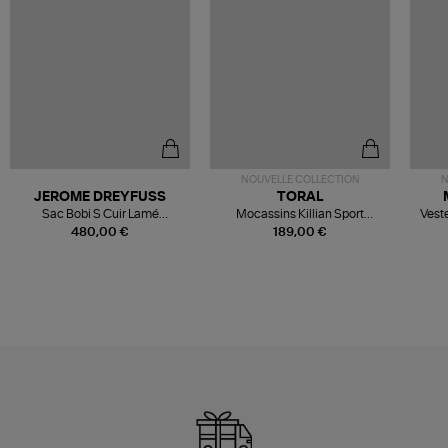
NOUVELLE COLLECTION
N
JEROME DREYFUSS
TORAL
Sac Bobi S Cuir Lamé
Mocassins Killian Sport
Veste
Champagne
Mousse
480,00 €
189,00 €