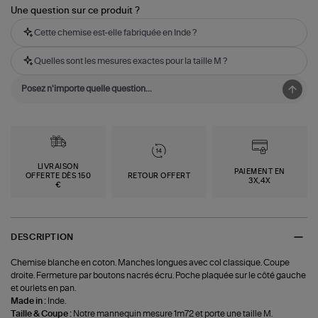
Une question sur ce produit ?
Cette chemise est-elle fabriquée en Inde ?
Quelles sont les mesures exactes pour la taille M ?
LIVRAISON
PAIEMENT EN
OFFERTE DÈS 150
RETOUR OFFERT
3X,4X
€
DESCRIPTION
Chemise blanche en coton. Manches longues avec col classique. Coupe
droite. Fermeture par boutons nacrés écru. Poche plaquée sur le côté gauche
et ourlets en pan.
Made in :
Inde.
Taille & Coupe :
Notre mannequin mesure 1m72 et porte une taille M.