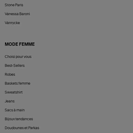
Stone Paris
Vanessa Baroni
Vanrycke
MODE FEMME
Choisi pour vous
Best-Sellers
Robes
Baskets femme
Sweatshirt
Jeans
Sacs à main
Bijoux tendances
Doudounes et Parkas