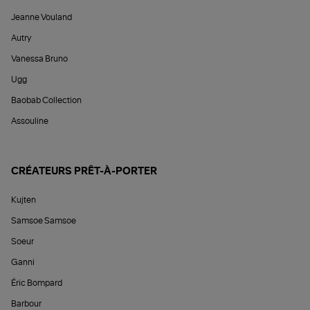
Jeanne Vouland
Autry
Vanessa Bruno
Ugg
Baobab Collection
Assouline
CRÉATEURS PRÊT-À-PORTER
Kujten
Samsoe Samsoe
Soeur
Ganni
Éric Bompard
Barbour