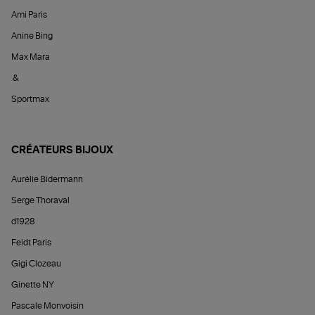
Ami Paris
Anine Bing
Max Mara
&
Sportmax
CRÉATEURS BIJOUX
Aurélie Bidermann
Serge Thoraval
d1928
Feidt Paris
Gigi Clozeau
Ginette NY
Pascale Monvoisin