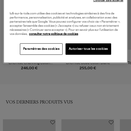
Continuer sans accepter
lulli-sur-la-toile.com utilise des cookies et technologies similaires à des fins de
performance, personnalisation, publicité et analyses, en collaboration avec des
partenaires tels que Google. Vous pouvez configurer vos choix via « Paramétrer »,
accepter l’ensemble des cookies (« J’accepte ») ou refuser ceux non strictement
nécessaires (« Continuer sans accepter »). Pour en savoir plus sur l’utilisation de
vos données,
consulter notre politique de cookies
Paramètres des cookies
Autoriser tous les cookies
XIRENA
XIRENA
Chemise Channing Coton
Chemise Beau Coton Blanc
To
Blanc
246,00 €
255,00 €
VOS DERNIERS PRODUITS VUS