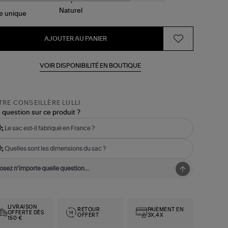
le
unique
AJOUTER AU PANIER
VOIR DISPONIBILITÉ EN BOUTIQUE
RE CONSEILLÈRE LULLI
 question sur ce produit ?
Le sac est-il fabriqué en France ?
Quelles sont les dimensions du sac ?
LIVRAISON
RETOUR
PAIEMENT EN
OFFERTE DÈS
OFFERT
3X,4X
150 €