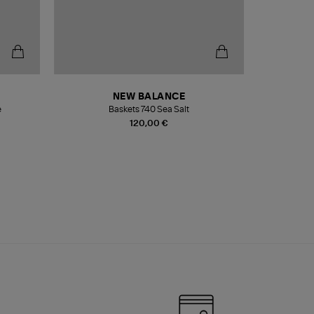
NEW BALANCE
e
Baskets 740 Sea Salt
Veste
120,00 €