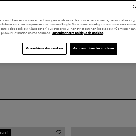
Co
LI
oile.com utilise des cookies et technologies similaires à des fins de performance, personnalisation, p
collaboration avec des partenaires tels que Google. Vous pouvez configurer vos choix via « Param
DI
semble des cookies (« J’accepte ») ou refuser ceux non strictement nécessaires (« Continuer san
 plus sur l’utilisation de vos données,
consulter notre politique de cookies
Coll
Paramètres des cookies
Autoriser tous les cookies
TEN
IVITÉ