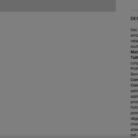
DE
Sac 
amov
raba
souf
Made
Tail
Long
Prof
Band
Com
Cons
pati
appl
prod
frot
port
dégo
chale
alté
(ref