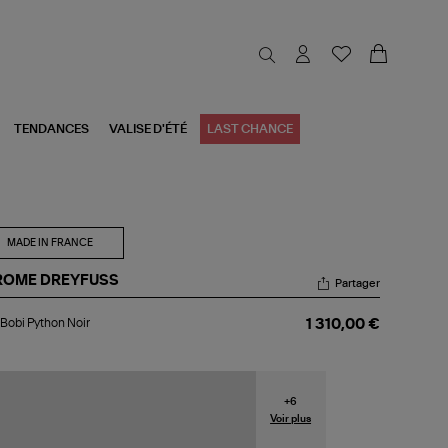
TENDANCES
VALISE D'ÉTÉ
LAST CHANCE
MADE IN FRANCE
ROME DREYFUSS
Partager
c
Bobi Python Noir
1 310,00 €
i
thon
r
+
6
Voir plus