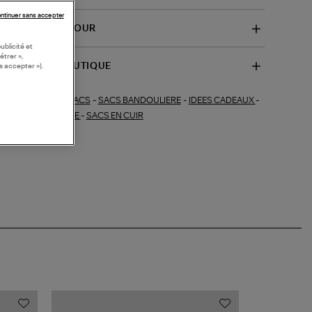
ntinuer sans accepter
VRAISON ET RETOUR
ublicité et
étrer »,
SPONIBILITÉ BOUTIQUE
s accepter »).
SACS
-
SACS BANDOULIERE
-
IDEES CADEAUX
-
ections similaires :
UES DE CÉRÉMONIE
-
SACS EN CUIR