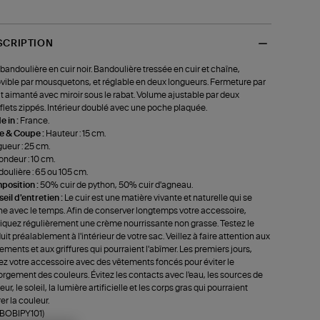
SCRIPTION
bandoulière en cuir noir. Bandoulière tressée en cuir et chaîne,
ible par mousquetons, et réglable en deux longueurs. Fermeture par
t aimanté avec miroir sous le rabat. Volume ajustable par deux
flets zippés. Intérieur doublé avec une poche plaquée.
 in :
France.
le & Coupe :
Hauteur : 15 cm.
ueur : 25 cm.
ondeur : 10 cm.
oulière : 65 ou 105 cm.
position :
50% cuir de python, 50% cuir d'agneau.
eil d'entretien :
Le cuir est une matière vivante et naturelle qui se
ne avec le temps. Afin de conserver longtemps votre accessoire,
iquez régulièrement une crème nourrissante non grasse. Testez le
uit préalablement à l'intérieur de votre sac. Veillez à faire attention aux
tements et aux griffures qui pourraient l'abîmer. Les premiers jours,
ez votre accessoire avec des vêtements foncés pour éviter le
rgement des couleurs. Évitez les contacts avec l'eau, les sources de
ur, le soleil, la lumière artificielle et les corps gras qui pourraient
rer la couleur.
-BOBIPY101)