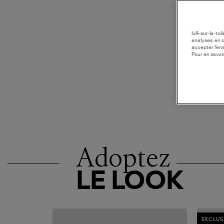
lulli-sur-la-t
analyses, en 
accepter l’en
Pour en savoir
Adoptez
LE LOOK
EXCLUS