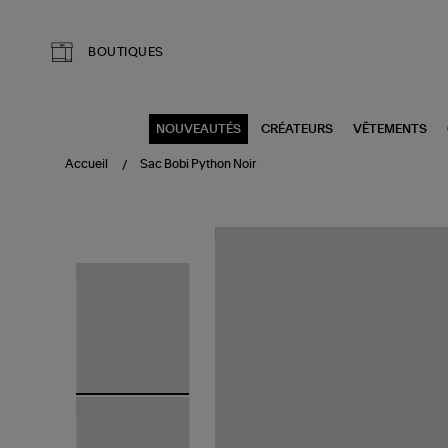
Aller au contenu principal
BOUTIQUES
NOUVEAUTÉS
CRÉATEURS
VÊTEMENTS
Accueil
Sac Bobi Python Noir