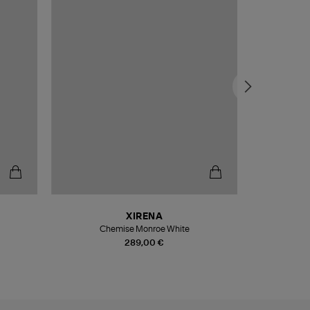
XIRENA
JE
Chemise Monroe White
Bandou
289,00 €