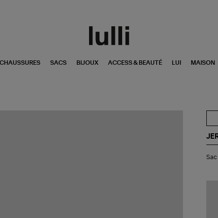
CHAUSSURES
SACS
BIJOUX
ACCESS & BEAUTÉ
LUI
MAISON
JE
Sa
Sac 
Bob
Py
Noi