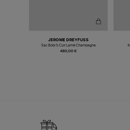
N
JEROME DREYFUSS
te
Sac Bobi S Cuir Lamé Champagne
M
480,00 €