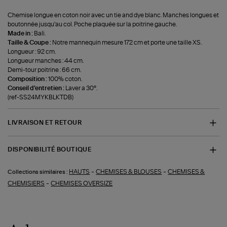
Chemise longue en coton noir avec un tie and dye blanc. Manches longues et
boutonnée jusqu'au col. Poche plaquée sur la poitrine gauche.
Made in :
Bali.
Taille & Coupe :
Notre mannequin mesure 172 cm et porte une taille XS.
Longueur : 92 cm.
Longueur manches : 44 cm.
Demi-tour poitrine : 66 cm.
Composition :
100% coton.
Conseil d'entretien :
Laver a 30°.
(ref-SS24MYKBLKTDB)
LIVRAISON ET RETOUR
DISPONIBILITÉ BOUTIQUE
-
-
HAUTS
CHEMISES & BLOUSES
CHEMISES &
Collections similaires :
-
CHEMISIERS
CHEMISES OVERSIZE