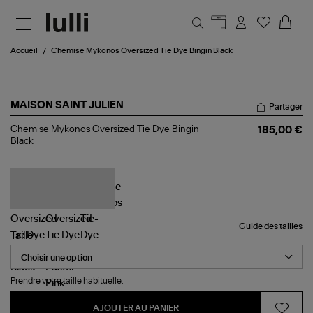
Aller au contenu principal
Accueil
Chemise Mykonos Oversized Tie Dye Bingin Black
MAISON SAINT JULIEN
Partager
Chemise
Chemise Mykonos Oversized Tie Dye Bingin
185,00 €
Mykonos
Black
Oversized
Tie
Dye
Bingin
Black
Guide des tailles
Taille
Prendre votre taille habituelle.
AJOUTER AU PANIER