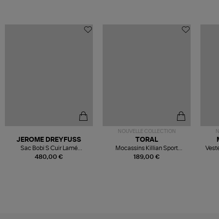
NOUVELLE COLLECTION
N
JEROME DREYFUSS
TORAL
Sac Bobi S Cuir Lamé
Mocassins Killian Sport
Veste
Champagne
Mousse
480,00 €
189,00 €