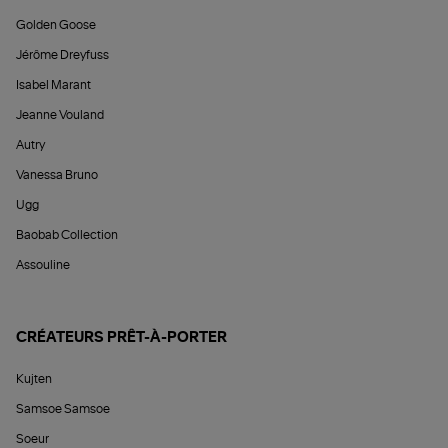
Golden Goose
Jérôme Dreyfuss
Isabel Marant
Jeanne Vouland
Autry
Vanessa Bruno
Ugg
Baobab Collection
Assouline
CRÉATEURS PRÊT-À-PORTER
Kujten
Samsoe Samsoe
Soeur