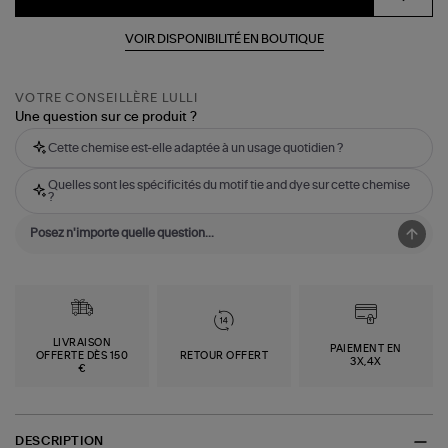
VOIR DISPONIBILITÉ EN BOUTIQUE
VOTRE CONSEILLÈRE LULLI
Une question sur ce produit ?
Cette chemise est-elle adaptée à un usage quotidien ?
Quelles sont les spécificités du motif tie and dye sur cette chemise
?
LIVRAISON
PAIEMENT EN
OFFERTE DÈS 150
RETOUR OFFERT
3X,4X
€
DESCRIPTION