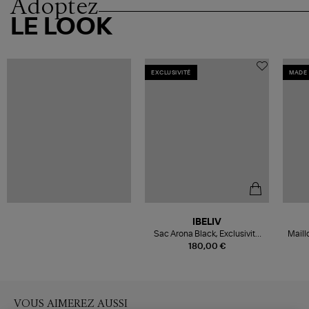
Adoptez
LE LOOK
EXCLUSIVITÉ
MADE 
IBELIV
Sac Arona Black, Exclusivité
Maill
Lulli
180,00 €
VOUS AIMEREZ AUSSI