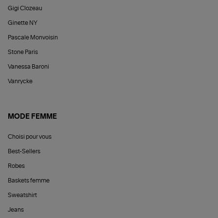
Gigi Clozeau
Ginette NY
Pascale Monvoisin
Stone Paris
Vanessa Baroni
Vanrycke
MODE FEMME
Choisi pour vous
Best-Sellers
Robes
Baskets femme
Sweatshirt
Jeans