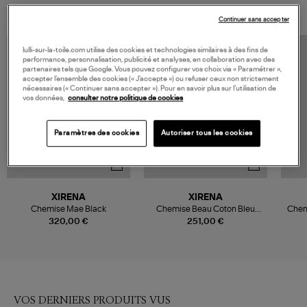
Continuer sans accepter
lulli-sur-la-toile.com utilise des cookies et technologies similaires à des fins de
performance, personnalisation, publicité et analyses, en collaboration avec des
partenaires tels que Google. Vous pouvez configurer vos choix via « Paramétrer »,
accepter l’ensemble des cookies (« J’accepte ») ou refuser ceux non strictement
nécessaires (« Continuer sans accepter »). Pour en savoir plus sur l’utilisation de
vos données,
consulter notre politique de cookies
Paramètres des cookies
Autoriser tous les cookies
XIRENA
XIRENA
Chemise Mae Black
Chemise Beau Coton Bleu
Chem
Navy
320,00 €
251,00 €
VOS DERNIERS PRODUITS VUS