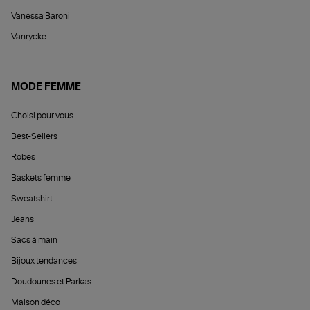
Vanessa Baroni
Vanrycke
MODE FEMME
Choisi pour vous
Best-Sellers
Robes
Baskets femme
Sweatshirt
Jeans
Sacs à main
Bijoux tendances
Doudounes et Parkas
Maison déco