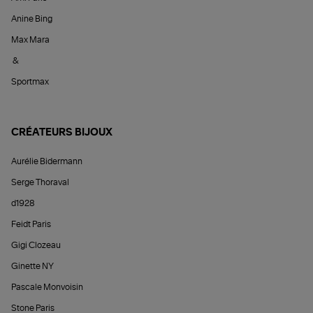
Anine Bing
Max Mara
&
Sportmax
CRÉATEURS BIJOUX
Aurélie Bidermann
Serge Thoraval
d1928
Feidt Paris
Gigi Clozeau
Ginette NY
Pascale Monvoisin
Stone Paris