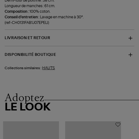
Demi-tour de poitrine : 58 cm.
Longueur de manches : 61 cm.
Composition :
100% coton.
Conseil d'entretien :
Lavage en machine à 30°.
(ref-CH0131FAB1J07EPELI)
LIVRAISON ET RETOUR
DISPONIBILITÉ BOUTIQUE
HAUTS
Collections similaires :
Adoptez
LE LOOK