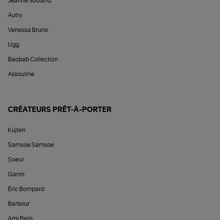
Jeanne Vouland
Autry
Vanessa Bruno
Ugg
Baobab Collection
Assouline
CRÉATEURS PRÊT-À-PORTER
Kujten
Samsoe Samsoe
Soeur
Ganni
Éric Bompard
Barbour
Ami Paris