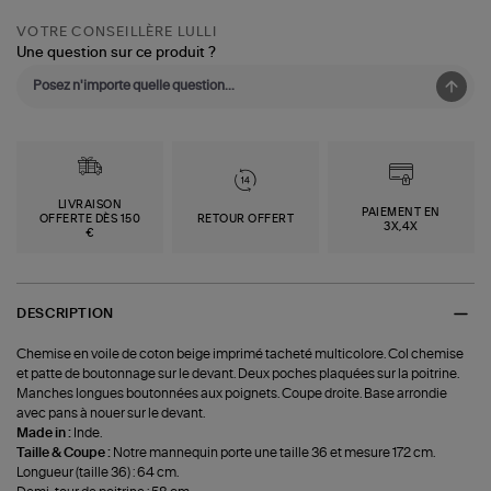
VOTRE CONSEILLÈRE LULLI
Une question sur ce produit ?
LIVRAISON
PAIEMENT EN
OFFERTE DÈS 150
RETOUR OFFERT
3X,4X
€
DESCRIPTION
Chemise en voile de coton beige imprimé tacheté multicolore. Col chemise
et patte de boutonnage sur le devant. Deux poches plaquées sur la poitrine.
Manches longues boutonnées aux poignets. Coupe droite. Base arrondie
avec pans à nouer sur le devant.
Made in :
Inde.
Taille & Coupe :
Notre mannequin porte une taille 36 et mesure 172 cm.
Longueur (taille 36) : 64 cm.