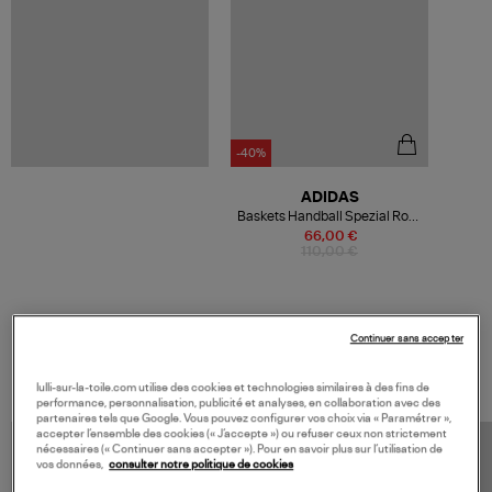
-40%
ADIDAS
Baskets Handball Spezial Rose
Pâle, Bleu Marine, Gomme
66,00 €
110,00 €
Continuer sans accepter
VOS DERNIERS PRODUITS VUS
lulli-sur-la-toile.com utilise des cookies et technologies similaires à des fins de
performance, personnalisation, publicité et analyses, en collaboration avec des
partenaires tels que Google. Vous pouvez configurer vos choix via « Paramétrer »,
accepter l’ensemble des cookies (« J’accepte ») ou refuser ceux non strictement
nécessaires (« Continuer sans accepter »). Pour en savoir plus sur l’utilisation de
vos données,
consulter notre politique de cookies