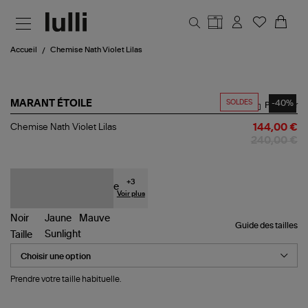
Aller au contenu principal
Accueil
Chemise Nath Violet Lilas
SOLDES
-40%
MARANT ÉTOILE
Partager
Chemise
Chemise Nath Violet Lilas
144,00 €
Nath
240,00 €
Violet
Lilas
+
3
Voir plus
Guide des tailles
Taille
Prendre votre taille habituelle.