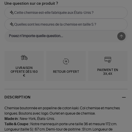
Une question sur ce produit ?
Cette chemise est-elle fabriquée aux États-Unis ?
Quelles sont les mesures de la chemise en taille S ?
LIVRAISON
PAIEMENT EN
OFFERTE DÈS 150
RETOUR OFFERT
3X,4X
€
DESCRIPTION
Chemise boutonnée en popeline de coton kaki. Col chemise et manches
longues. Boutons avec logo. Ourlet en queue de chemise.
Made in :
New-York, États-Unis.
Taille & Coupe :
Notre mannequin porte une taille 36 et mesure 172 cm.
Longueur (taille S) : 67 cm. Demi-tour de poitrine : 51 cm. Longueur de