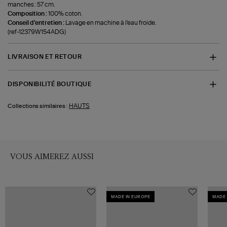
manches : 57 cm.
Composition :
100% coton.
Conseil d'entretien :
Lavage en machine à l'eau froide.
(ref-12379W154ADG)
LIVRAISON ET RETOUR
DISPONIBILITÉ BOUTIQUE
HAUTS
Collections similaires :
VOUS AIMEREZ AUSSI
MADE IN EUROPE
MADE 