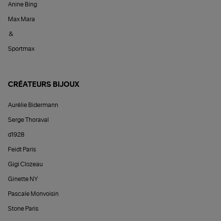
Anine Bing
Max Mara
&
Sportmax
CRÉATEURS BIJOUX
Aurélie Bidermann
Serge Thoraval
d1928
Feidt Paris
Gigi Clozeau
Ginette NY
Pascale Monvoisin
Stone Paris