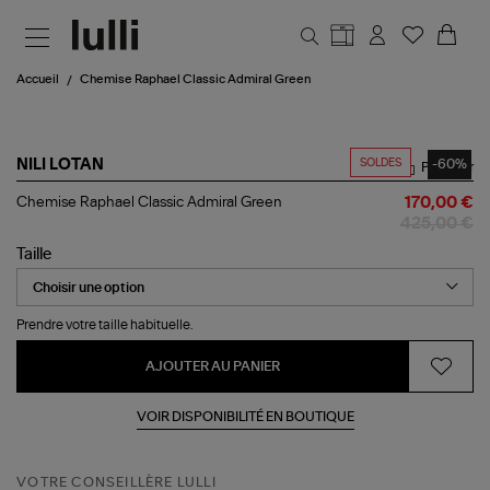
Aller au contenu principal
Accueil
Chemise Raphael Classic Admiral Green
SOLDES
-60%
NILI LOTAN
Partager
Chemise
Chemise Raphael Classic Admiral Green
170,00 €
Raphael
425,00 €
Classic
Admiral
Taille
Green
Prendre votre taille habituelle.
AJOUTER AU PANIER
VOIR DISPONIBILITÉ EN BOUTIQUE
VOTRE CONSEILLÈRE LULLI