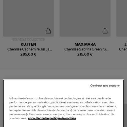
NOUVELLE COLLECTION
KUJTEN
MAX MARA
J
Chemise Cachemire Julius
Chemise Sabrina Green, 'S
Chem
Kaki Chine
Max
285,00 €
215,00 €
VOS DERNIERS PRODUITS VUS
Continuer sans accepter
lulli-sur-la-toile.com utilise des cookies et technologies similaires à des fins de
performance, personnalisation, publicité et analyses, en collaboration avec des
partenaires tels que Google. Vous pouvez configurer vos choix via « Paramétrer »,
accepter l’ensemble des cookies (« J’accepte ») ou refuser ceux non strictement
nécessaires (« Continuer sans accepter »). Pour en savoir plus sur l’utilisation de
vos données,
consulter notre politique de cookies