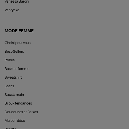
Vanessa Baroni
Vanrycke
MODE FEMME
Choisi pour vous
Best-Sellers
Robes
Baskets femme
Sweatshirt
Jeans
Sacs à main
Bijoux tendances
Doudounes et Parkas
Maison déco