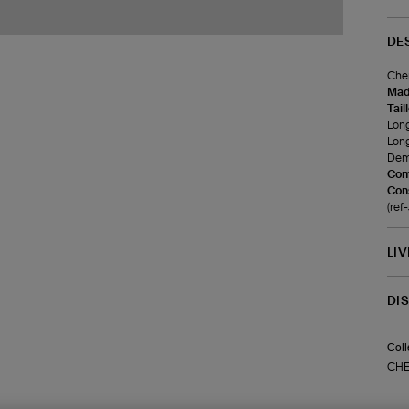
DE
Chem
Made
Tail
Long
Long
Demi
Com
Cons
(re
LI
DI
Coll
CHE