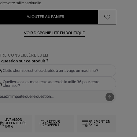
dre votre taille habituelle.
AJOUTER AU PANIER
VOIR DISPONIBILITÉ EN BOUTIQUE
RE CONSEILLÈRE LULLI
 question sur ce produit ?
Cette chemise est-elle adaptée à un lavage en machine ?
Quelles sont les mesures exactes de la taille 36 pour cette
chemise ?
LIVRAISON
RETOUR
PAIEMENT EN
OFFERTE DÈS
OFFERT
3X,4X
150 €