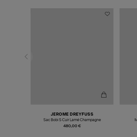
N
JEROME DREYFUSS
te
Sac Bobi S Cuir Lamé Champagne
M
480,00 €