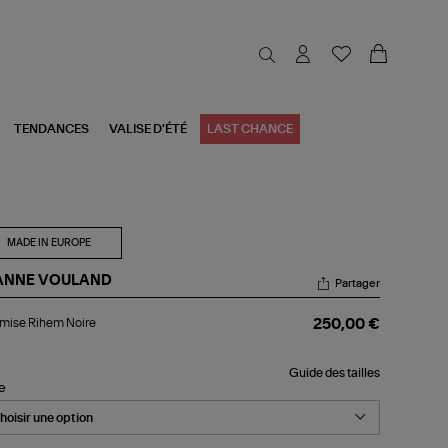
TENDANCES
VALISE D'ÉTÉ
LAST CHANCE
MADE IN EUROPE
ANNE VOULAND
Partager
emise
mise Rihem Noire
250,00 €
hem
re
Guide des tailles
le