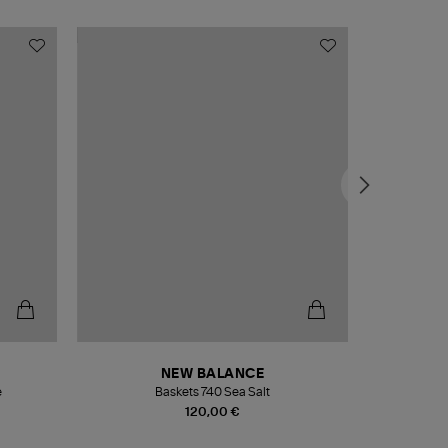
NEW BALANCE
e
Baskets 740 Sea Salt
Veste
120,00 €