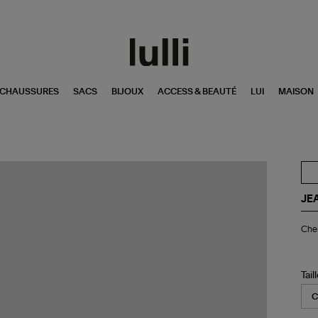
CHAUSSURES
SACS
BIJOUX
ACCESS & BEAUTÉ
LUI
MAISON
JE
Ch
Che
Ri
Noi
Tail