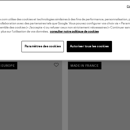
Co
oile.com utilise des cookies et technologies similaires à des fins de performance, personnalisation, p
collaboration avec des partenaires tels que Google. Vous pouvez configurer vos choix via « Param
semble des cookies (« J’accepte ») ou refuser ceux non strictement nécessaires (« Continuer san
 plus sur l’utilisation de vos données,
consulter notre politique de cookies
Paramètres des cookies
Autoriser tous les cookies
N EUROPE
MADE IN FRANCE