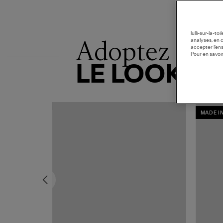
lulli-sur-la-t
Adoptez
analyses, en 
accepter l’en
Pour en savoir
LE LOOK
MADE I