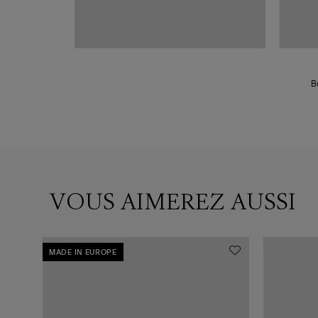
ON
i Foncé
B
VOUS AIMEREZ AUSSI
MADE IN EUROPE