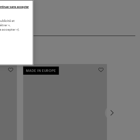
ntinuer sans accepter
ublicité et
étrer »,
s accepter »).
MADE IN EUROPE