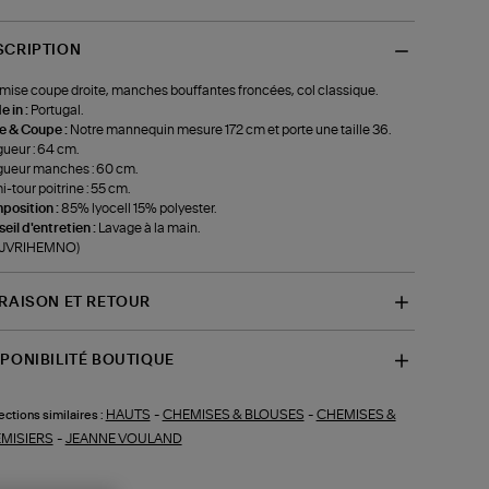
SCRIPTION
ise coupe droite, manches bouffantes froncées, col classique.
 in :
Portugal.
le & Coupe :
Notre mannequin mesure 172 cm et porte une taille 36.
ueur : 64 cm.
ueur manches : 60 cm.
-tour poitrine : 55 cm.
position :
85% lyocell 15% polyester.
eil d'entretien :
Lavage à la main.
f-JVRIHEMNO)
VRAISON ET RETOUR
SPONIBILITÉ BOUTIQUE
HAUTS
-
CHEMISES & BLOUSES
-
CHEMISES &
ections similaires :
MISIERS
-
JEANNE VOULAND