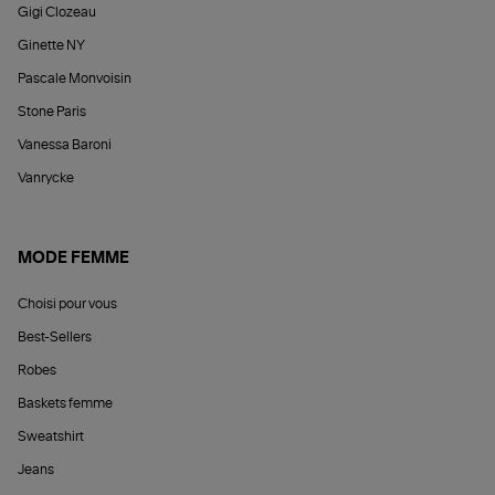
Gigi Clozeau
Ginette NY
Pascale Monvoisin
Stone Paris
Vanessa Baroni
Vanrycke
MODE FEMME
Choisi pour vous
Best-Sellers
Robes
Baskets femme
Sweatshirt
Jeans