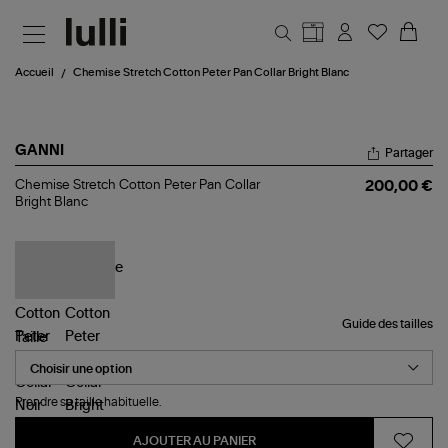
Aller au contenu principal
Accueil
Chemise Stretch Cotton Peter Pan Collar Bright Blanc
GANNI
Partager
Chemise
Chemise Stretch Cotton Peter Pan Collar
200,00 €
Stretch
Bright Blanc
Cotton
Peter
Pan
Collar
Bright
Blanc
Guide des tailles
Taille
Prendre sa taille habituelle.
AJOUTER AU PANIER