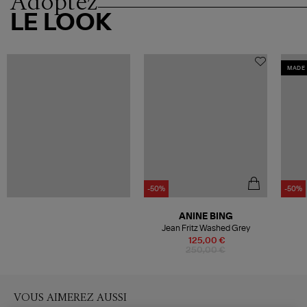
Adoptez
LE LOOK
MADE 
-50%
-50%
ANINE BING
Jean Fritz Washed Grey
125,00 €
250,00 €
VOUS AIMEREZ AUSSI