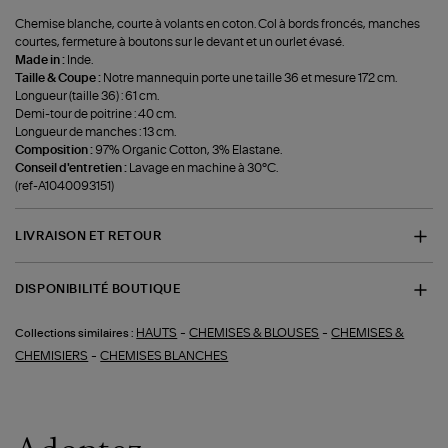
Chemise blanche, courte à volants en coton. Col à bords froncés, manches
courtes, fermeture à boutons sur le devant et un ourlet évasé.
Made in :
Inde.
Taille & Coupe :
Notre mannequin porte une taille 36 et mesure 172 cm.
Longueur (taille 36) : 61 cm.
Demi-tour de poitrine : 40 cm.
Longueur de manches : 13 cm.
Composition :
97% Organic Cotton, 3% Elastane.
Conseil d'entretien :
Lavage en machine à 30°C.
(ref-A1040093151)
LIVRAISON ET RETOUR
DISPONIBILITÉ BOUTIQUE
-
-
HAUTS
CHEMISES & BLOUSES
CHEMISES &
Collections similaires :
-
CHEMISIERS
CHEMISES BLANCHES