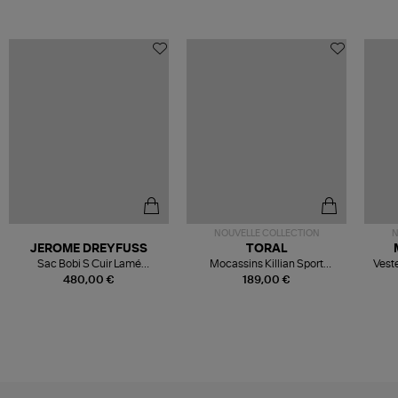
NOUVELLE COLLECTION
N
JEROME DREYFUSS
TORAL
Sac Bobi S Cuir Lamé
Mocassins Killian Sport
Veste
Champagne
Mousse
480,00 €
189,00 €