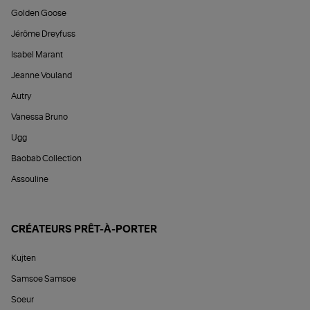
Golden Goose
Jérôme Dreyfuss
Isabel Marant
Jeanne Vouland
Autry
Vanessa Bruno
Ugg
Baobab Collection
Assouline
CRÉATEURS PRÊT-À-PORTER
Kujten
Samsoe Samsoe
Soeur