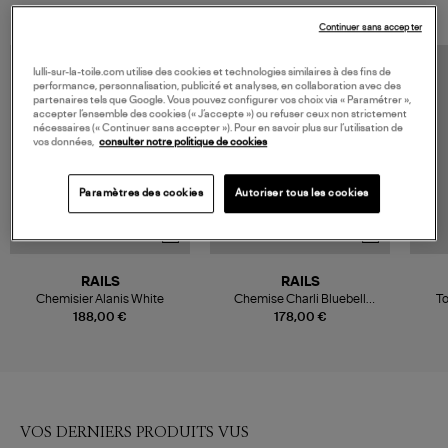
Continuer sans accepter
lulli-sur-la-toile.com utilise des cookies et technologies similaires à des fins de
performance, personnalisation, publicité et analyses, en collaboration avec des
partenaires tels que Google. Vous pouvez configurer vos choix via « Paramétrer »,
accepter l’ensemble des cookies (« J’accepte ») ou refuser ceux non strictement
nécessaires (« Continuer sans accepter »). Pour en savoir plus sur l’utilisation de
vos données,
consulter notre politique de cookies
Paramètres des cookies
Autoriser tous les cookies
RAILS
RAILS
Chemisier Alanis White
Chemise Charli Bluebell
To
Carnations
188,00 €
178,00 €
VOS DERNIERS PRODUITS VUS