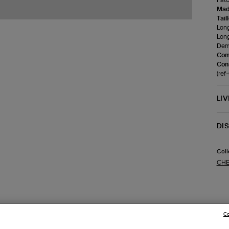
Made
Tail
Lon
Lon
Demi
Com
Cons
(re
LI
DI
Coll
CHE
Co