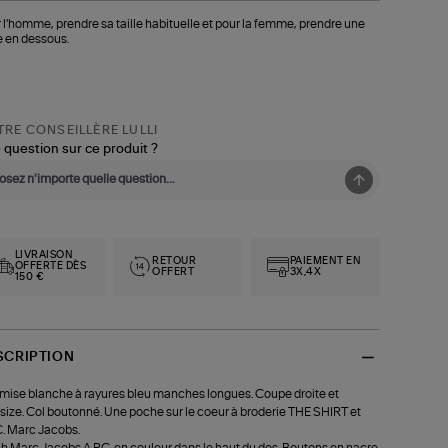
 l'homme, prendre sa taille habituelle et pour la femme, prendre une
le en dessous.
RE CONSEILLÈRE LULLI
 question sur ce produit ?
LIVRAISON
RETOUR
PAIEMENT EN
OFFERTE DÈS
OFFERT
3X,4X
150 €
SCRIPTION
ise blanche à rayures bleu manches longues. Coupe droite et
size. Col boutonné. Une poche sur le coeur à broderie THE SHIRT et
C. Marc Jacobs.
h Marc Jacobs A.P.C. en couleur dans le haut du dos. Boutons en nacre.