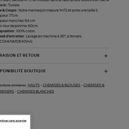
 in :
Tunisie.
le & Coupe :
Notre mannequin mesure 1m72 et porte une taille S.
gueur: 77cm
gueur manches: 64 cm
-tour de poitrine: 60cm.
position :
100% coton.
eil d'entretien :
Lavage en machine à 30°, à l'envers.
f-COHKNM12640IAA)
VRAISON ET RETOUR
SPONIBILITÉ BOUTIQUE
HAUTS
-
CHEMISES & BLOUSES
-
CHEMISES &
ections similaires :
MISIERS
-
CHEMISES BLANCHES
ntinuer sans accepter