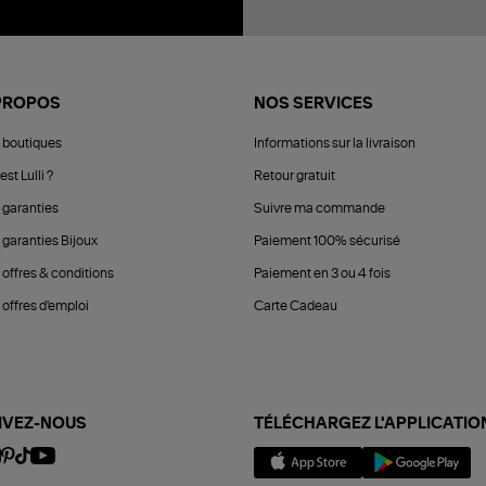
PROPOS
NOS SERVICES
 boutiques
Informations sur la livraison
est Lulli ?
Retour gratuit
 garanties
Suivre ma commande
 garanties Bijoux
Paiement 100% sécurisé
 offres & conditions
Paiement en 3 ou 4 fois
offres d'emploi
Carte Cadeau
IVEZ-NOUS
TÉLÉCHARGEZ L'APPLICATIO