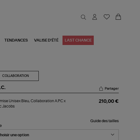
TENDANCES
VALISE D'ÉTÉ
LAST CHANCE
COLLABORATION
.C.
Partager
emise
ise Unisex Bleu, Collaboration A.P.C x
210,00 €
sex
c Jacobs
u,
laboration
.C
Guide des tailles
le
rc
cobs