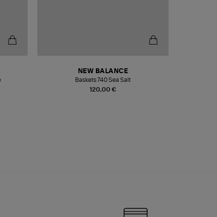
NEW BALANCE
e
Baskets 740 Sea Salt
Veste
120,00 €