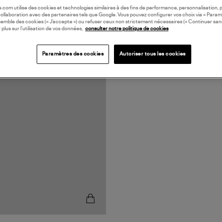
oile.com utilise des cookies et technologies similaires à des fins de performance, personnalisation, p
collaboration avec des partenaires tels que Google. Vous pouvez configurer vos choix via « Param
semble des cookies (« J’accepte ») ou refuser ceux non strictement nécessaires (« Continuer san
 plus sur l’utilisation de vos données,
consulter notre politique de cookies
Paramètres des cookies
Autoriser tous les cookies