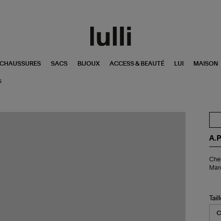
CHAUSSURES
SACS
BIJOUX
ACCESS & BEAUTÉ
LUI
MAISON
s
A.P
Ch
Chem
Uni
Mar
Ble
Col
A.P
x
Tail
Ma
Ja