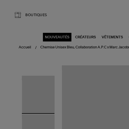
Aller au contenu principal
BOUTIQUES
NOUVEAUTÉS
CRÉATEURS
VÊTEMENTS
Accueil
Chemise Unisex Bleu, Collaboration A.P.C x Marc Jacob