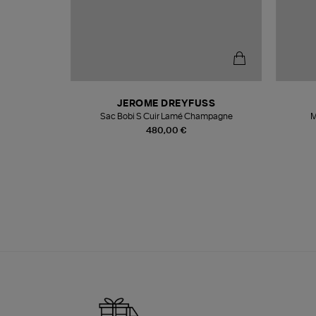
N
JEROME DREYFUSS
te
Sac Bobi S Cuir Lamé Champagne
M
480,00 €