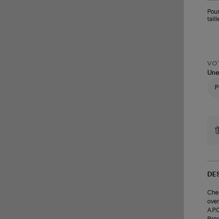
Pour
tail
VOT
Une
DE
Chem
over
A.P.
Patc