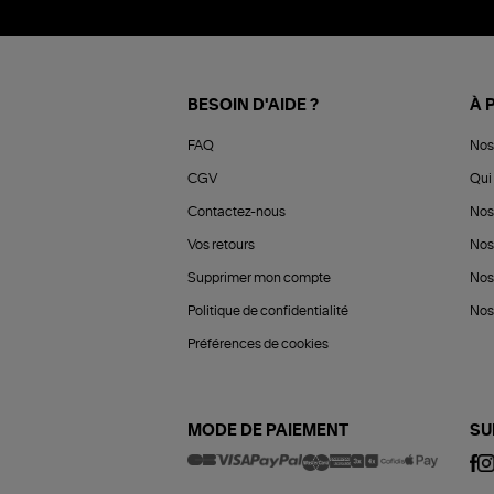
BESOIN D'AIDE ?
À 
FAQ
Nos
CGV
Qui 
Contactez-nous
Nos
Vos retours
Nos
Supprimer mon compte
Nos
Politique de confidentialité
Nos 
Préférences de cookies
MODE DE PAIEMENT
SU