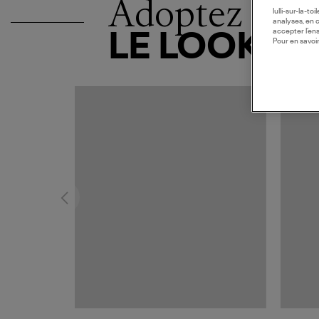
Adoptez
lulli-sur-la-t
analyses, en 
accepter l’en
LE LOOK
Pour en savoir