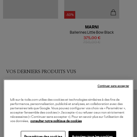
-50%
MARNI
Ballerines Little Bow Black
375,00 €
750,00 €
VOS DERNIERS PRODUITS VUS
Continuer sans accepter
lulli-sur-la-toile.com utilise des cookies et technologies similaires à des fins de
performance, personnalisation, publicité et analyses, en collaboration avec des
partenaires tels que Google. Vous pouvez configurer vos choix via « Paramétrer »,
accepter l’ensemble des cookies (« J’accepte ») ou refuser ceux non strictement
nécessaires (« Continuer sans accepter »). Pour en savoir plus sur l’utilisation de
vos données,
consulter notre politique de cookies
Paramètres des cookies
Autoriser tous les cookies