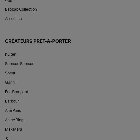
Ugg
Baobab Collection
Assouline
CRÉATEURS PRÊT-À-PORTER
Kujten
Samsoe Samsoe
Soeur
Ganni
Éric Bompard
Barbour
Ami Paris
Anine Bing
Max Mara
&