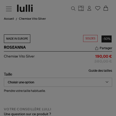
Aller au contenu principal
Accueil
Chemise Vito Silver
SOLDES
-50%
MADE IN EUROPE
ROSEANNA
Partager
Chemise
Chemise Vito Silver
190,00 €
Vito
380,00 €
Silver
Guide des tailles
Taille
Prendre votre taille habituelle.
VOTRE CONSEILLÈRE LULLI
Une question sur ce produit ?