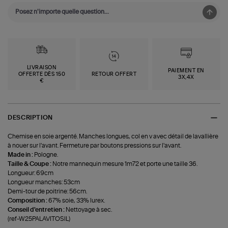
LIVRAISON
PAIEMENT EN
OFFERTE DÈS 150
RETOUR OFFERT
3X,4X
€
DESCRIPTION
Chemise en soie argenté. Manches longues, col en v avec détail de lavallière
à nouer sur l'avant. Fermeture par boutons pressions sur l'avant.
Made in :
Pologne.
Taille & Coupe :
Notre mannequin mesure 1m72 et porte une taille 36.
Longueur: 69cm
Longueur manches: 53cm
Demi-tour de poitrine: 56cm.
Composition :
67% soie, 33% lurex.
Conseil d'entretien :
Nettoyage à sec.
(ref-W25PALAVITOSIL)