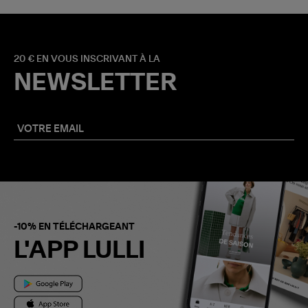
20 € EN VOUS INSCRIVANT À LA
NEWSLETTER
-10% EN TÉLÉCHARGEANT
L'APP LULLI