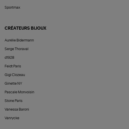
Sportmax
CRÉATEURS BIJOUX
Aurélie Bidermann
Serge Thoraval
d1928
Feidt Paris
Gigi Clozeau
Ginette NY
Pascale Monvoisin
Stone Paris
Vanessa Baroni
Vanrycke