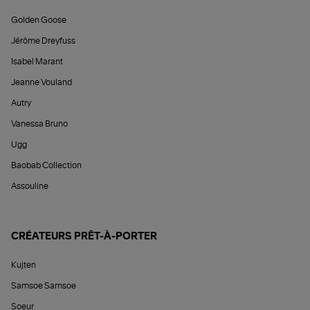
Golden Goose
Jérôme Dreyfuss
Isabel Marant
Jeanne Vouland
Autry
Vanessa Bruno
Ugg
Baobab Collection
Assouline
CRÉATEURS PRÊT-À-PORTER
Kujten
Samsoe Samsoe
Soeur