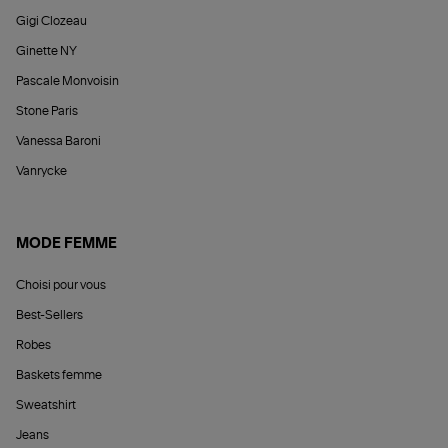
Gigi Clozeau
Ginette NY
Pascale Monvoisin
Stone Paris
Vanessa Baroni
Vanrycke
MODE FEMME
Choisi pour vous
Best-Sellers
Robes
Baskets femme
Sweatshirt
Jeans