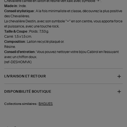
Chevalière carrée en laiton et résine vert kaki avec symbole "+".
Made in :
Inde.
Conseil stylistique :
A la fois minimaliste et classe, découvrez la plus positive
des Chevalières.
La chevalière Destin, avec son symbole "+" en son centre, vous apporte force
et puissance, avec une touche rock.
Taille & Coupe :
Poids : 7,53 g.
Carré : 1,5 x 1,5 cm.
Composition :
Laiton recyclé plaqué or.
Résine.
Conseil d'entretien :
Vous pouvez nettoyer votre bijou Cabirol en l'essuyant
avec un chiffon doux.
(ref-DESHOMVK)
LIVRAISON ET RETOUR
DISPONIBILITÉ BOUTIQUE
BAGUES
Collections similaires :