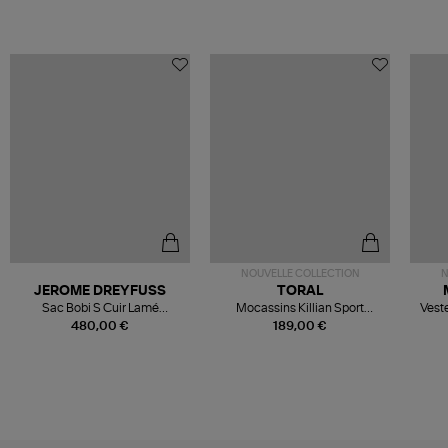
NOUVELLE COLLECTION
N
JEROME DREYFUSS
TORAL
Sac Bobi S Cuir Lamé
Mocassins Killian Sport
Veste
Champagne
Mousse
480,00 €
189,00 €