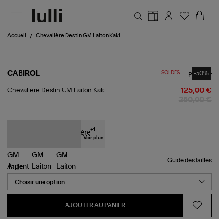
Aller au contenu principal
Accueil
Chevalière Destin GM Laiton Kaki
SOLDES
-50%
CABIROL
Partager
Chevalière
Chevalière Destin GM Laiton Kaki
125,00 €
Destin
250,00 €
GM
Laiton
Kaki
+
1
Voir plus
Guide des tailles
Taille
AJOUTER AU PANIER