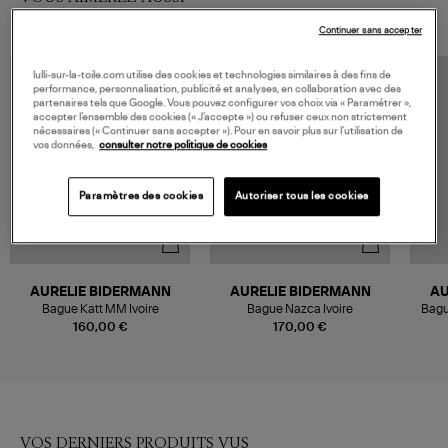
Continuer sans accepter
lulli-sur-la-toile.com utilise des cookies et technologies similaires à des fins de
performance, personnalisation, publicité et analyses, en collaboration avec des
partenaires tels que Google. Vous pouvez configurer vos choix via « Paramétrer »,
accepter l’ensemble des cookies (« J’accepte ») ou refuser ceux non strictement
nécessaires (« Continuer sans accepter »). Pour en savoir plus sur l’utilisation de
vos données,
consulter notre politique de cookies
Paramètres des cookies
Autoriser tous les cookies
AURELIE BIDERMANN
AURELIE BIDERMANN
AU
Bague Katt MM Ivoire
Bague Nazca Ivoire
Bagu
160,00 €
170,00 €
VOS DERNIERS PRODUITS VUS