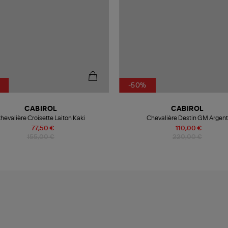
-50%
CABIROL
CABIROL
hevalière Croisette Laiton Kaki
Chevalière Destin GM Argen
77,50 €
110,00 €
155,00 €
220,00 €