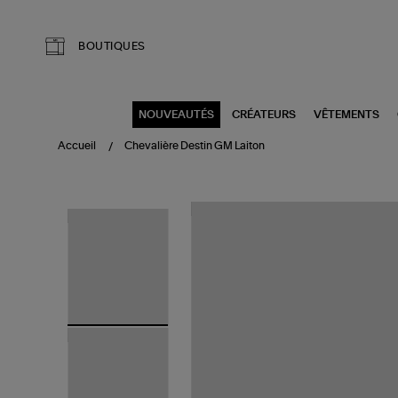
Aller au contenu principal
BOUTIQUES
NOUVEAUTÉS
CRÉATEURS
VÊTEMENTS
Accueil
Chevalière Destin GM Laiton