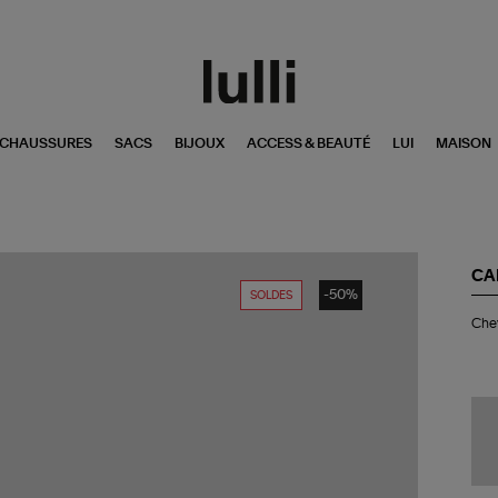
CHAUSSURES
SACS
BIJOUX
ACCESS & BEAUTÉ
LUI
MAISON
CA
-50%
SOLDES
Che
Chev
Des
G
Lai