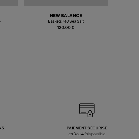
NEW BALANCE
e
Baskets 740 Sea Salt
Veste
120,00 €
3/5
PAIEMENT SÉCURISÉ
en 3 ou 4 fois possible