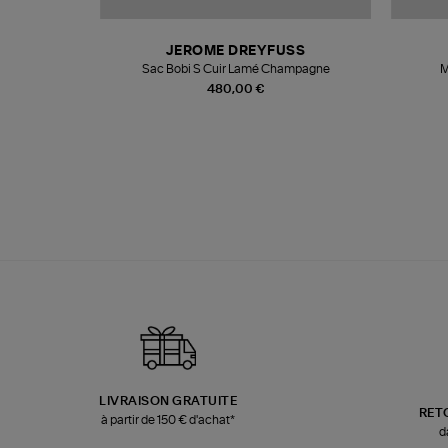
N
JEROME DREYFUSS
te
Sac Bobi S Cuir Lamé Champagne
M
480,00 €
LIVRAISON GRATUITE
RET
à partir de 150 € d'achat*
d