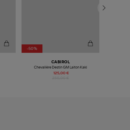
-50%
-50%
CABIROL
t
Chevalière Destin GM Laiton Kaki
Chevalière
125,00 €
250,00 €