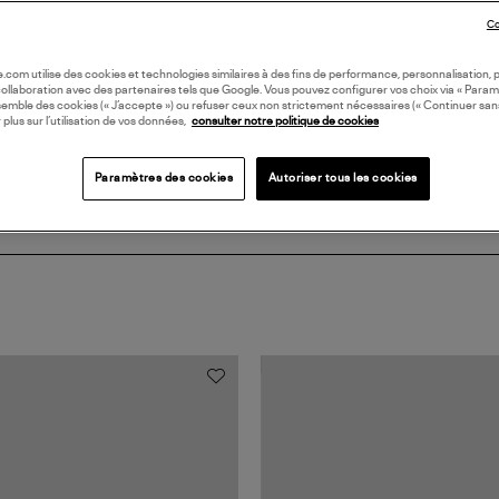
DI
Co
oile.com utilise des cookies et technologies similaires à des fins de performance, personnalisation, p
Coll
collaboration avec des partenaires tels que Google. Vous pouvez configurer vos choix via « Param
semble des cookies (« J’accepte ») ou refuser ceux non strictement nécessaires (« Continuer san
 plus sur l’utilisation de vos données,
consulter notre politique de cookies
Paramètres des cookies
Autoriser tous les cookies