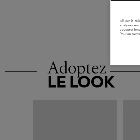
lulli-sur-la-t
analyses, en 
accepter l’en
Pour en savoir
Adoptez
LE LOOK