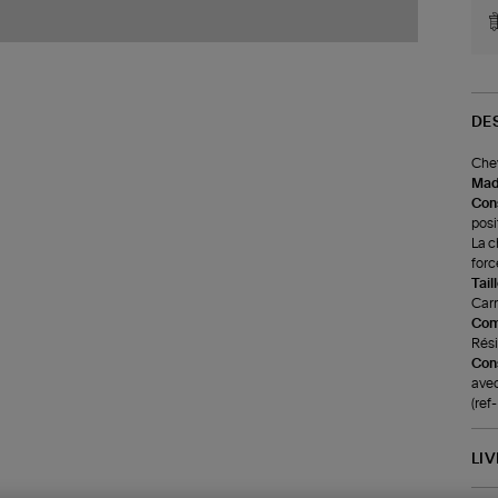
DE
Chev
Made
Cons
posi
La c
forc
Tail
Carré
Com
Rési
Cons
avec
(re
LI