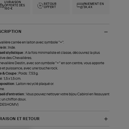
LIVRAISON
RETOUR
PAIEMENT EN
OFFERTE DÈS
OFFERT
3X,4X
150 €
SCRIPTION
alière carrée en laiton avec symbole "+".
 in :
Inde.
eil stylistique :
A la fois minimaliste et classe, découvrez la plus
tive des Chevalières.
hevalière Destin, avec son symbole "+" en son centre, vous apporte
e et puissance, avec une touche rock.
le & Coupe :
Poids : 7,53 g.
 : 1,5 x 1,5 cm.
position :
Laiton recyclé plaqué or.
ne.
eil d'entretien :
Vous pouvez nettoyer votre bijou Cabirol en l'essuyant
 un chiffon doux.
f-DESHOMV)
VRAISON ET RETOUR