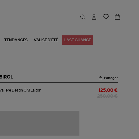
TENDANCES
VALISE D'ÉTÉ
LAST CHANCE
BIROL
Partager
valière
alière Destin GM Laiton
125,00 €
tin
M
250,00 €
ton