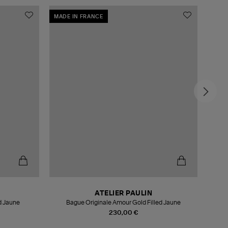
MADE IN FRANCE
-5
ATELIER PAULIN
d Jaune
Bague Originale Amour Gold Filled Jaune
230,00 €