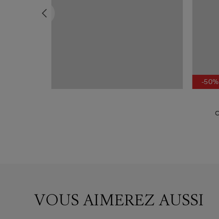
-50%
n Noir
C
VOUS AIMEREZ AUSSI