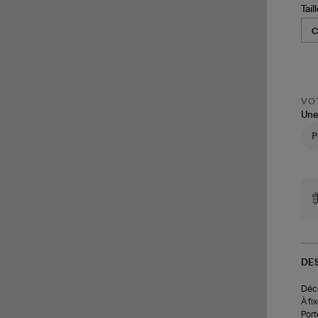
Tail
VOT
Une
DE
Déco
À fi
Port