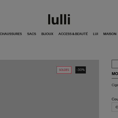
CHAUSSURES
SACS
BIJOUX
ACCESS & BEAUTÉ
LUI
MAISON
-30%
SOLDES
MO
Cig
Ciga
Mu
G
Cé
Ter
Cou