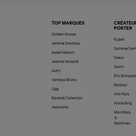
TOP MARQUES
CRÉATEUR
PORTER
Golden Goose
Kujten
Jérôme Dreyfuss
Samsoe Sam
Isabel Marant
Soeur
Jeanne Vouland
Ganni
Autry
Éric Bompar
Vanessa Bruno
Barbour
Ugg
Ami Paris
Baobab Collection
Anine Bing
Assouline
Max Mara
&
Sportmax