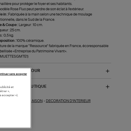
aillère pour protéger le foyer et ses habitants.
odèle Rose Fluo peut perdre de son éclat à l'extérieur.
 in :
Fabriquée à la main selon une technique de moulage
itionnelle, dans le Sud de la France.
le & Coupe :
Largeur : 10 cm.
ueur : 25 cm.
 : 0,5 kg.
position :
100% céramique.
ture de la marque "Ressource" fabriquée en France, écoresponsable
abellisée «Entreprise du Patrimoine Vivant».
f-MUETTESGMTE1)
VRAISON ET RETOUR
ntinuer sans accepter
SPONIBILITÉ BOUTIQUE
ublicité et
étrer »,
s accepter »).
MAISON
-
DECORATION D'INTERIEUR
ections similaires :