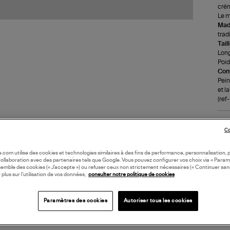
crém
Le m
Made
trad
Tail
Long
Poids
Com
Pein
et l
(re
LI
Co
DI
oile.com utilise des cookies et technologies similaires à des fins de performance, personnalisation, p
collaboration avec des partenaires tels que Google. Vous pouvez configurer vos choix via « Param
semble des cookies (« J’accepte ») ou refuser ceux non strictement nécessaires (« Continuer san
 plus sur l’utilisation de vos données,
consulter notre politique de cookies
Coll
Paramètres des cookies
Autoriser tous les cookies