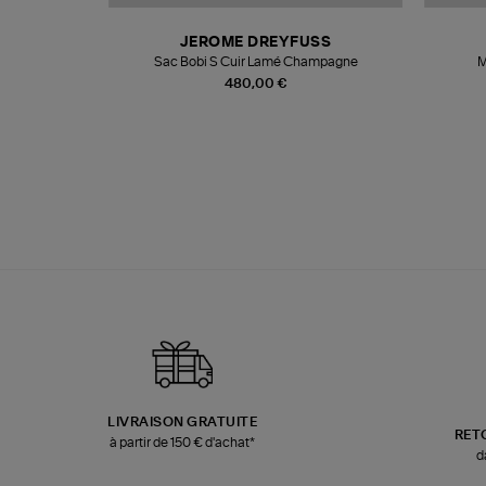
T
JEROME DREYFUSS
k
Sac Bobi S Cuir Lamé Champagne
M
480,00 €
LIVRAISON GRATUITE
RET
à partir de 150 € d'achat*
d