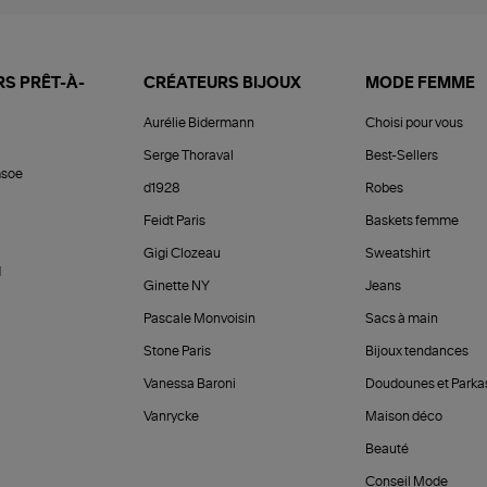
S PRÊT-À-
CRÉATEURS BIJOUX
MODE FEMME
Aurélie Bidermann
Choisi pour vous
Serge Thoraval
Best-Sellers
soe
d1928
Robes
Feidt Paris
Baskets femme
Gigi Clozeau
Sweatshirt
d
Ginette NY
Jeans
Pascale Monvoisin
Sacs à main
Stone Paris
Bijoux tendances
Vanessa Baroni
Doudounes et Parka
Vanrycke
Maison déco
Beauté
Conseil Mode