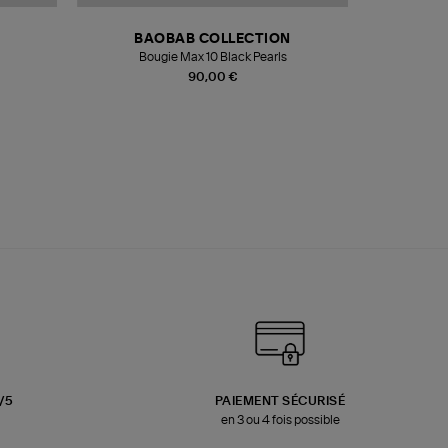
BAOBAB COLLECTION
Bougie Max 10 Black Pearls
Paréo Fou
90,00 €
3/5
PAIEMENT SÉCURISÉ
en 3 ou 4 fois possible