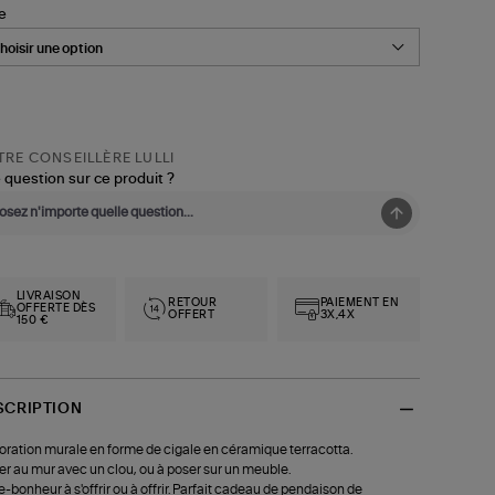
le
RE CONSEILLÈRE LULLI
 question sur ce produit ?
LIVRAISON
RETOUR
PAIEMENT EN
OFFERTE DÈS
OFFERT
3X,4X
150 €
SCRIPTION
ration murale en forme de cigale en céramique terracotta.
xer au mur avec un clou, ou à poser sur un meuble.
e-bonheur à s'offrir ou à offrir. Parfait cadeau de pendaison de