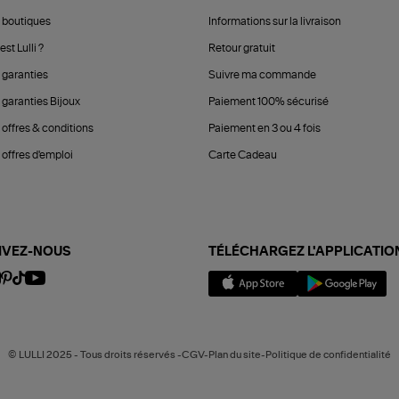
 boutiques
Informations sur la livraison
est Lulli ?
Retour gratuit
 garanties
Suivre ma commande
 garanties Bijoux
Paiement 100% sécurisé
 offres & conditions
Paiement en 3 ou 4 fois
offres d'emploi
Carte Cadeau
IVEZ-NOUS
TÉLÉCHARGEZ L'APPLICATIO
© LULLI 2025 - Tous droits réservés -CGV-Plan du site-Politique de confidentialité