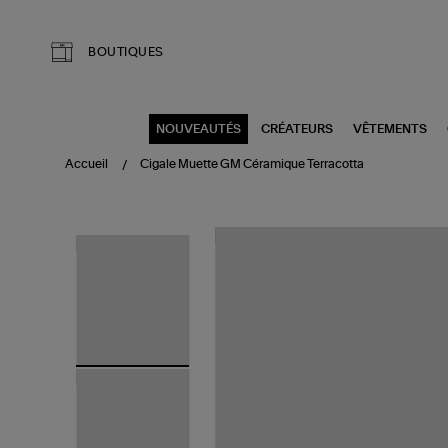
Aller au contenu principal
BOUTIQUES
NOUVEAUTÉS
CRÉATEURS
VÊTEMENTS
Accueil
Cigale Muette GM Céramique Terracotta