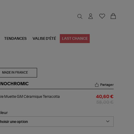
TENDANCES
VALISE D'ÉTÉ
LAST CHANCE
MADE IN FRANCE
NOCHROMIC
Partager
ale
le Muette GM Céramique Terracotta
40,60 €
ette
M
58,00 €
ramique
racotta
leur