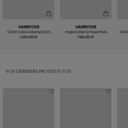
VANRYCKE
VANRYCKE
Collier Cubix 4 diamants Or
Angie Collier Or Rose Pavé
Colli
Rose
Diamants
1 120,00 €
790,00 €
VOS DERNIERS PRODUITS VUS