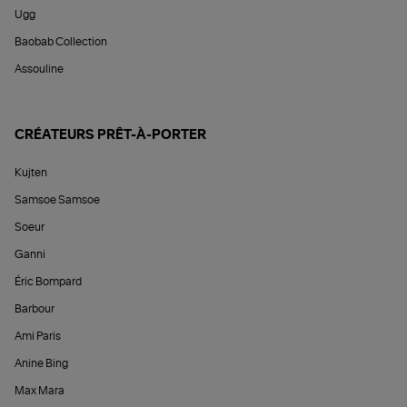
Ugg
Baobab Collection
Assouline
CRÉATEURS PRÊT-À-PORTER
Kujten
Samsoe Samsoe
Soeur
Ganni
Éric Bompard
Barbour
Ami Paris
Anine Bing
Max Mara