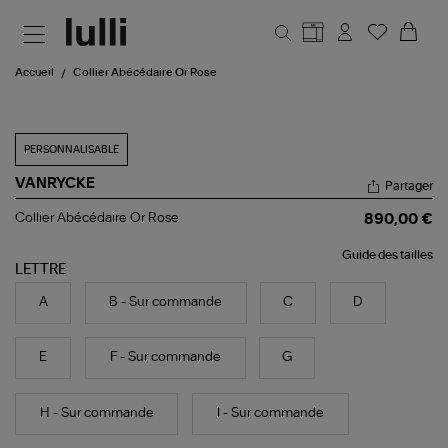
Aller au contenu principal
Accueil
Collier Abécédaire Or Rose
PERSONNALISABLE
VANRYCKE
Partager
Collier
Collier Abécédaire Or Rose
890,00 €
Abécédaire
Or
Guide des tailles
Rose
LETTRE
A
B - Sur commande
C
D
E
F - Sur commande
G
H - Sur commande
I - Sur commande