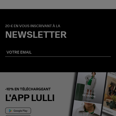
20 € EN VOUS INSCRIVANT À LA
NEWSLETTER
-10% EN TÉLÉCHARGEANT
L'APP LULLI