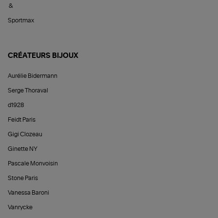
&
Sportmax
CRÉATEURS BIJOUX
Aurélie Bidermann
Serge Thoraval
d1928
Feidt Paris
Gigi Clozeau
Ginette NY
Pascale Monvoisin
Stone Paris
Vanessa Baroni
Vanrycke