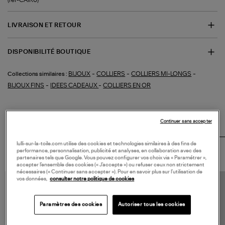
LIVRAISON ET RETOUR
DISPONIBILITÉ BOUTIQUE
-
-
-
BIJOUX
COLLIERS
COLLIERS MI-LONGS
Collections similaires :
-
-
BIJOUX FINS
IDEES CADEAUX
COLLIERS EN OR
Continuer sans accepter
Adoptez
LE LOOK
lulli-sur-la-toile.com utilise des cookies et technologies similaires à des fins de
performance, personnalisation, publicité et analyses, en collaboration avec des
partenaires tels que Google. Vous pouvez configurer vos choix via « Paramétrer »,
accepter l’ensemble des cookies (« J’accepte ») ou refuser ceux non strictement
nécessaires (« Continuer sans accepter »). Pour en savoir plus sur l’utilisation de
vos données,
consulter notre politique de cookies
Paramètres des cookies
Autoriser tous les cookies