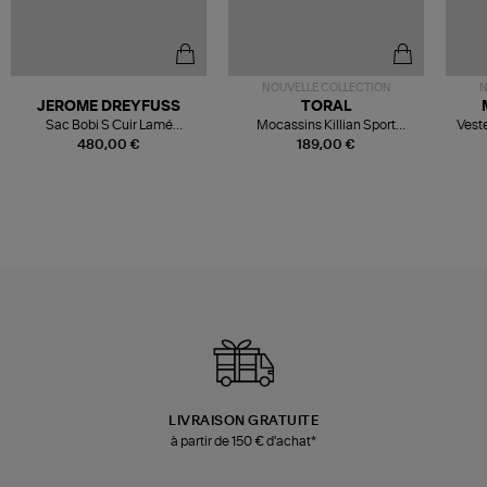
NOUVELLE COLLECTION
N
JEROME DREYFUSS
TORAL
Sac Bobi S Cuir Lamé
Mocassins Killian Sport
Veste
Champagne
Mousse
480,00 €
189,00 €
LIVRAISON GRATUITE
à partir de 150 € d'achat*