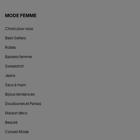
MODE FEMME
Choisi pour vous
Best-Sellers
Robes
Baskets femme
Sweatshirt
Jeans
Sacs à main
Bijoux tendances
Doudounes et Parkas
Maison déco
Beauté
Conseil Mode