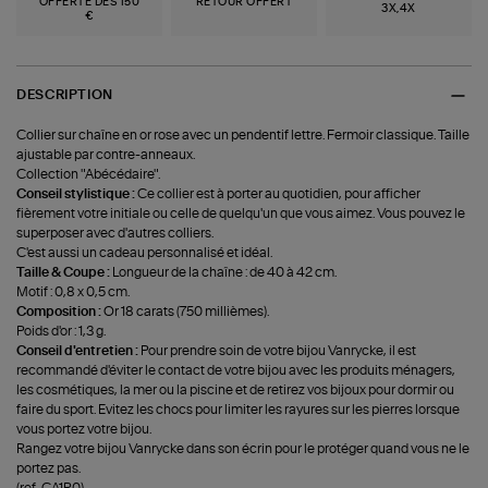
OFFERTE DÈS 150
RETOUR OFFERT
3X,4X
€
DESCRIPTION
Collier sur chaîne en or rose avec un pendentif lettre. Fermoir classique. Taille
ajustable par contre-anneaux.
Collection "Abécédaire".
Conseil stylistique :
Ce collier est à porter au quotidien, pour afficher
fièrement votre initiale ou celle de quelqu'un que vous aimez. Vous pouvez le
superposer avec d'autres colliers.
C'est aussi un cadeau personnalisé et idéal.
Taille & Coupe :
Longueur de la chaîne : de 40 à 42 cm.
Motif : 0,8 x 0,5 cm.
Composition :
Or 18 carats (750 millièmes).
Poids d'or : 1,3 g.
Conseil d'entretien :
Pour prendre soin de votre bijou Vanrycke, il est
recommandé d'éviter le contact de votre bijou avec les produits ménagers,
les cosmétiques, la mer ou la piscine et de retirez vos bijoux pour dormir ou
faire du sport. Evitez les chocs pour limiter les rayures sur les pierres lorsque
vous portez votre bijou.
Rangez votre bijou Vanrycke dans son écrin pour le protéger quand vous ne le
portez pas.
(ref-CA1R0)