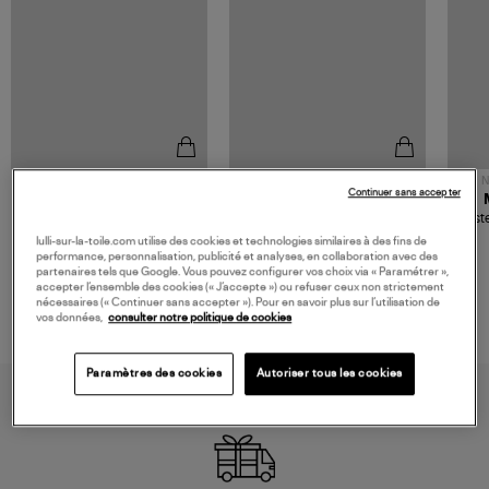
NOUVELLE COLLECTION
N
Continuer sans accepter
JEROME DREYFUSS
TORAL
Sac Bobi S Cuir Lamé
Mocassins Killian Sport
Veste
Champagne
Mousse
480,00 €
189,00 €
lulli-sur-la-toile.com utilise des cookies et technologies similaires à des fins de
performance, personnalisation, publicité et analyses, en collaboration avec des
partenaires tels que Google. Vous pouvez configurer vos choix via « Paramétrer »,
accepter l’ensemble des cookies (« J’accepte ») ou refuser ceux non strictement
nécessaires (« Continuer sans accepter »). Pour en savoir plus sur l’utilisation de
vos données,
consulter notre politique de cookies
Paramètres des cookies
Autoriser tous les cookies