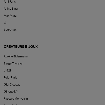
Ami Paris
Anine Bing
Max Mara
&
Sportmax
CRÉATEURS BIJOUX
Aurélie Bidermann
Serge Thoraval
d1928
Feidt Paris
Gigi Clozeau
Ginette NY
Pascale Monvoisin