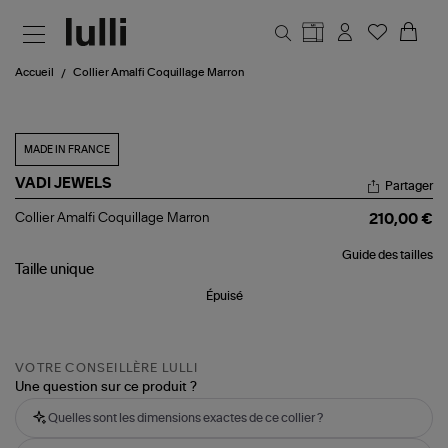
Aller au contenu principal
Accueil
Collier Amalfi Coquillage Marron
MADE IN FRANCE
VADI JEWELS
Partager
Collier
Collier Amalfi Coquillage Marron
210,00 €
Amalfi
Coquillage
Guide des tailles
Marron
Taille
unique
Épuisé
VOTRE CONSEILLÈRE LULLI
Une question sur ce produit ?
Quelles sont les dimensions exactes de ce collier ?