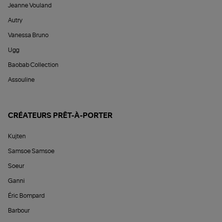
Jeanne Vouland
Autry
Vanessa Bruno
Ugg
Baobab Collection
Assouline
CRÉATEURS PRÊT-À-PORTER
Kujten
Samsoe Samsoe
Soeur
Ganni
Éric Bompard
Barbour