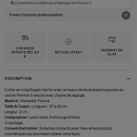
Comment ce collier est-il fabriqué en France ?
LIVRAISON
PAIEMENT EN
OFFERTE DÈS 150
RETOUR OFFERT
3X,4X
€
DESCRIPTION
Collier en coquillages marron avec anneaux dorés et pierre turquoise au
centre. Fermoir à ressort avec chaine de réglage.
Made in :
Marseille, France.
Taille & Coupe :
Longueur : 37 à 42 cm.
Largeur : 2 cm.
Composition :
Laiton doré, finitions gold filled.
Coquillage.
Conseil d'entretien :
Évitez les contacts avec l’eau et les produits
cosmétiques qui pourraient altérer votre bijou.