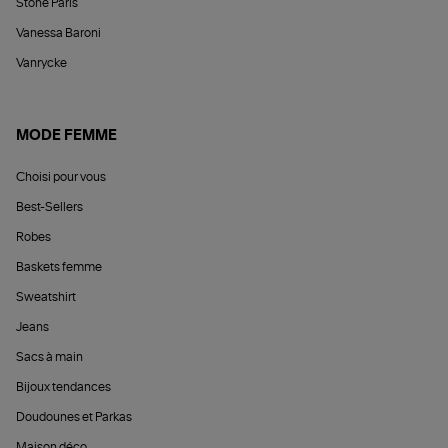
Stone Paris
Vanessa Baroni
Vanrycke
MODE FEMME
Choisi pour vous
Best-Sellers
Robes
Baskets femme
Sweatshirt
Jeans
Sacs à main
Bijoux tendances
Doudounes et Parkas
Maison déco