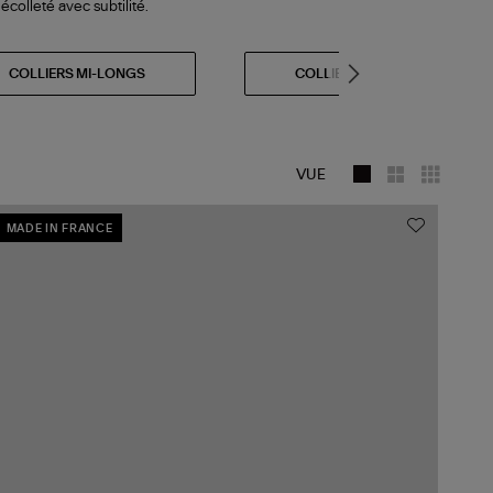
écolleté avec subtilité.
COLLIERS MI-LONGS
COLLIERS OR
VUE
MADE IN FRANCE