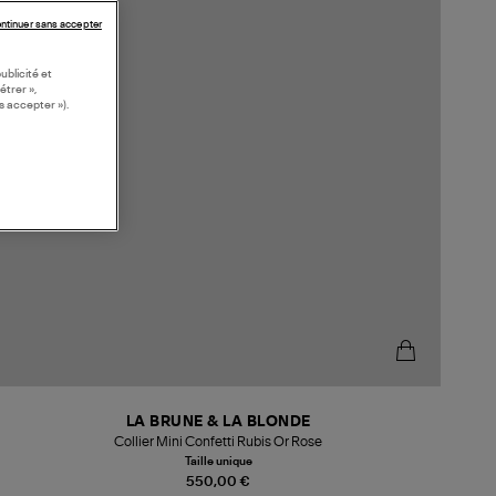
ntinuer sans accepter
ublicité et
étrer »,
s accepter »).
LA BRUNE & LA BLONDE
Collier Mini Confetti Rubis Or Rose
Taille unique
550,00 €