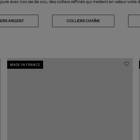
ure avec nos ras de cou, des colliers raffinés qui mettent en valeur votre d
IERS ARGENT
COLLIERS CHAÎNE
MADE IN FRANCE