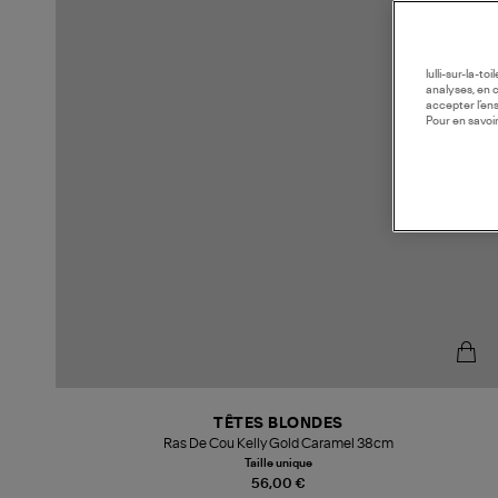
lulli-sur-la-t
analyses, en 
accepter l’en
Pour en savoir
TÊTES BLONDES
Ras De Cou Kelly Gold Caramel 38cm
Taille unique
56,00 €