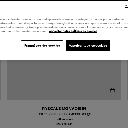
Co
oile.com utilise des cookies et technologies similaires à des fins de performance, personnalisation, p
collaboration avec des partenaires tels que Google. Vous pouvez configurer vos choix via « Param
semble des cookies (« J’accepte ») ou refuser ceux non strictement nécessaires (« Continuer san
 plus sur l’utilisation de vos données,
consulter notre politique de cookies
Paramètres des cookies
Autoriser tous les cookies
PASCALE MONVOISIN
Collier Eddie Cordon Grenat Rouge
Taille unique
490,00 €