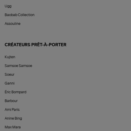
Ugg
Baobab Collection
Assouline
CRÉATEURS PRÊT-À-PORTER
Kujten
Samsoe Samsoe
Soeur
Ganni
Éric Bompard
Barbour
Ami Paris
Anine Bing
Max Mara