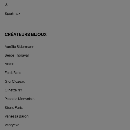
&
Sportmax
CRÉATEURS BIJOUX
Aurélie Bidermann
Serge Thoraval
d1928
Feidt Paris
Gigi Clozeau
Ginette NY
Pascale Monvoisin
Stone Paris
Vanessa Baroni
Vanrycke