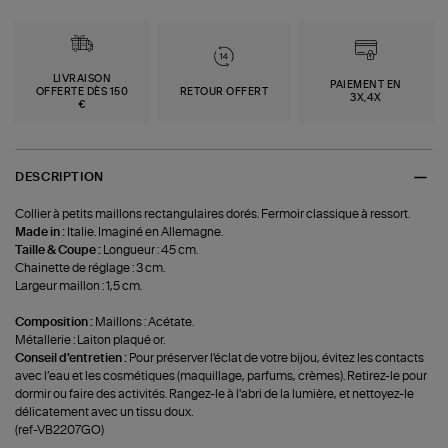
LIVRAISON
PAIEMENT EN
OFFERTE DÈS 150
RETOUR OFFERT
3X,4X
€
DESCRIPTION
Collier à petits maillons rectangulaires dorés. Fermoir classique à ressort.
Made in :
Italie. Imaginé en Allemagne.
Taille & Coupe :
Longueur : 45 cm.
Chainette de réglage : 3 cm.
Largeur maillon : 1,5 cm.
Composition :
Maillons : Acétate.
Métallerie : Laiton plaqué or.
Conseil d'entretien :
Pour préserver l'éclat de votre bijou, évitez les contacts
avec l’eau et les cosmétiques (maquillage, parfums, crèmes). Retirez-le pour
dormir ou faire des activités. Rangez-le à l'abri de la lumière, et nettoyez-le
délicatement avec un tissu doux.
(ref-VB2207GO)