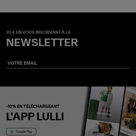
20 € EN VOUS INSCRIVANT À LA
NEWSLETTER
-10% EN TÉLÉCHARGEANT
L'APP LULLI