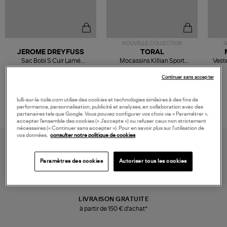
NOUVELLE COLLECTION
N
JEROME DREYFUSS
TORAL
Sac Bobi S Cuir Lamé
Mocassins Killian Sport
Veste
Champagne
Mousse
480,00 €
189,00 €
Continuer sans accepter
lulli-sur-la-toile.com utilise des cookies et technologies similaires à des fins de
performance, personnalisation, publicité et analyses, en collaboration avec des
partenaires tels que Google. Vous pouvez configurer vos choix via « Paramétrer »,
accepter l’ensemble des cookies (« J’accepte ») ou refuser ceux non strictement
nécessaires (« Continuer sans accepter »). Pour en savoir plus sur l’utilisation de
vos données,
consulter notre politique de cookies
Paramètres des cookies
Autoriser tous les cookies
LIVRAISON GRATUITE
à partir de 150 € d'achat*