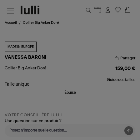
Aller au contenu principal
Accueil
Collier Big Anker Doré
MADE IN EUROPE
VANESSA BARONI
Partager
Collier
Collier Big Anker Doré
159,00 €
Big
Anker
Guide des tailles
Doré
Taille
unique
Épuisé
VOTRE CONSEILLÈRE LULLI
Une question sur ce produit ?