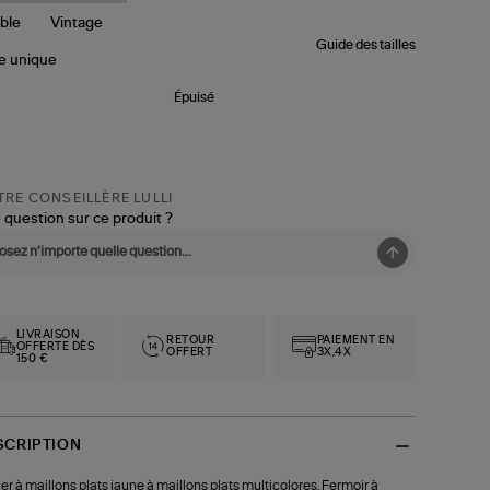
Guide des tailles
le
unique
Épuisé
RE CONSEILLÈRE LULLI
 question sur ce produit ?
LIVRAISON
RETOUR
PAIEMENT EN
OFFERTE DÈS
OFFERT
3X,4X
150 €
SCRIPTION
ier à maillons plats jaune à maillons plats multicolores. Fermoir à