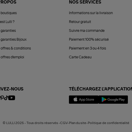
PROPOS
NOS SERVICES
 boutiques
Informations sur la livraison
est Lulli ?
Retour gratuit
 garanties
Suivre ma commande
 garanties Bijoux
Paiement 100% sécurisé
 offres & conditions
Paiement en 3 ou 4 fois
offres d'emploi
Carte Cadeau
IVEZ-NOUS
TÉLÉCHARGEZ L'APPLICATIO
© LULLI 2025 - Tous droits réservés -CGV-Plan du site-Politique de confidentialité