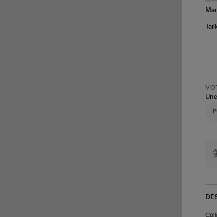
Tail
VOT
Une
DE
Coll