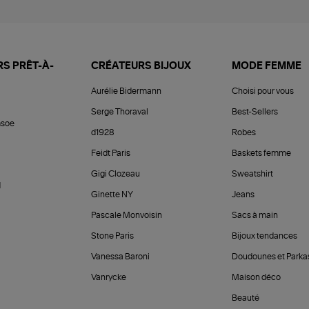
S PRÊT-À-
CRÉATEURS BIJOUX
MODE FEMME
Aurélie Bidermann
Choisi pour vous
Serge Thoraval
Best-Sellers
soe
d1928
Robes
Feidt Paris
Baskets femme
Gigi Clozeau
Sweatshirt
d
Ginette NY
Jeans
Pascale Monvoisin
Sacs à main
Stone Paris
Bijoux tendances
Vanessa Baroni
Doudounes et Parka
Vanrycke
Maison déco
Beauté