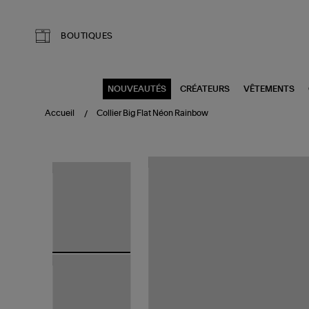
Aller au contenu principal
BOUTIQUES
NOUVEAUTÉS
CRÉATEURS
VÊTEMENTS
Accueil
Collier Big Flat Néon Rainbow