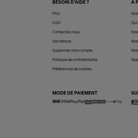
BESOIN D'AIDE ?
À 
FAQ
Nos
CGV
Qui 
Contactez-nous
Nos
Vos retours
Nos
Supprimer mon compte
Nos
Politique de confidentialité
Nos 
Préférences de cookies
MODE DE PAIEMENT
SU