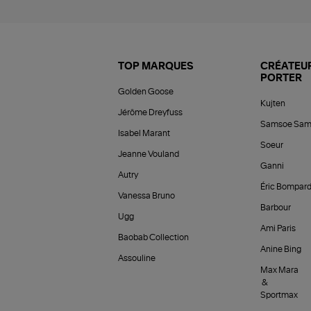
TOP MARQUES
CRÉATEUR
PORTER
Golden Goose
Kujten
Jérôme Dreyfuss
Samsoe Sam
Isabel Marant
Soeur
Jeanne Vouland
Ganni
Autry
Éric Bompar
Vanessa Bruno
Barbour
Ugg
Ami Paris
Baobab Collection
Anine Bing
Assouline
Max Mara
&
Sportmax