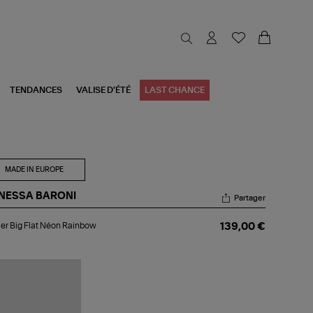
TENDANCES
VALISE D'ÉTÉ
LAST CHANCE
MADE IN EUROPE
NESSA BARONI
Partager
lier
ier Big Flat Néon Rainbow
139,00 €
t
on
inbow