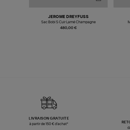
N
JEROME DREYFUSS
te
Sac Bobi S Cuir Lamé Champagne
M
480,00 €
LIVRAISON GRATUITE
RET
à partir de 150 € d'achat*
d