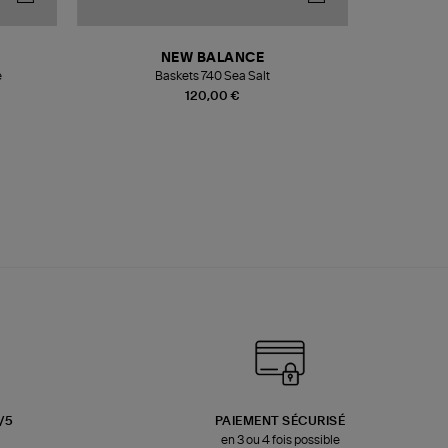
NEW BALANCE
e
Baskets 740 Sea Salt
Veste
120,00 €
3/5
PAIEMENT SÉCURISÉ
en 3 ou 4 fois possible