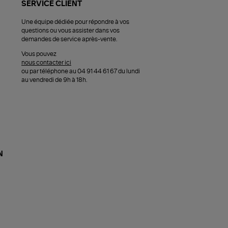
SERVICE CLIENT
Une équipe dédiée pour répondre à vos
questions ou vous assister dans vos
demandes de service après-vente.
Vous pouvez
nous contacter ici
ou par téléphone au 04 91 44 61 67 du lundi
au vendredi de 9h à 18h.
N