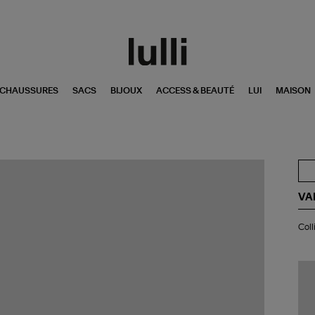
CHAUSSURES
SACS
BIJOUX
ACCESS & BEAUTÉ
LUI
MAISON
VA
Col
Coll
Big
Fla
Né
Ra