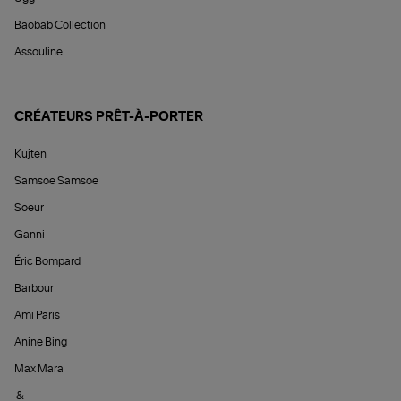
Baobab Collection
Assouline
CRÉATEURS PRÊT-À-PORTER
Kujten
Samsoe Samsoe
Soeur
Ganni
Éric Bompard
Barbour
Ami Paris
Anine Bing
Max Mara
&