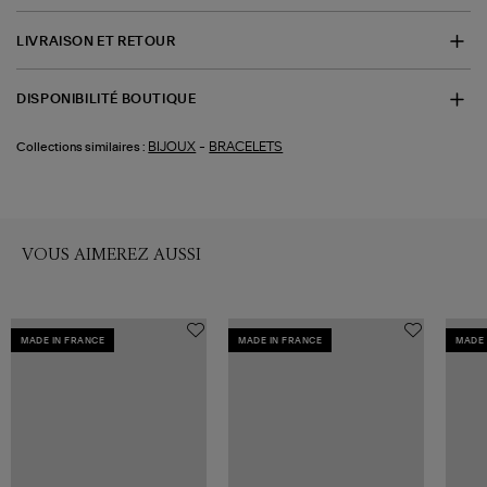
LIVRAISON ET RETOUR
DISPONIBILITÉ BOUTIQUE
-
BIJOUX
BRACELETS
Collections similaires :
VOUS AIMEREZ AUSSI
MADE IN FRANCE
MADE IN FRANCE
MADE 