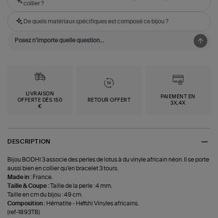
collier ?
De quels matériaux spécifiques est composé ce bijou ?
LIVRAISON
PAIEMENT EN
OFFERTE DÈS 150
RETOUR OFFERT
3X,4X
€
DESCRIPTION
Bijou BODHI 3 associe des perles de lotus à du vinyle africain néon. Il se porte
aussi bien en collier qu’en bracelet 3 tours.
Made in :
France.
Taille & Coupe :
Taille de la perle : 4 mm.
Taille en cm du bijou : 49 cm.
Composition :
Hématite - Heïshi Vinyles africains.
(ref-1893TB)