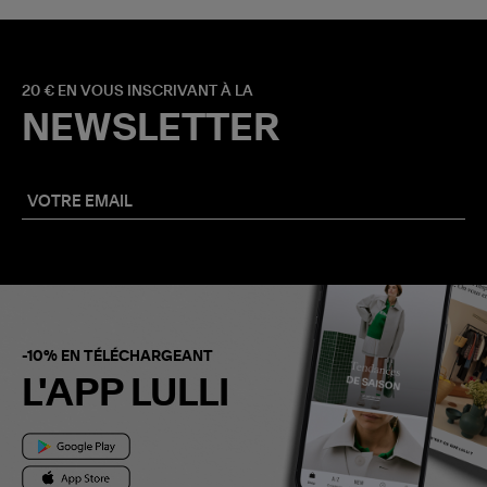
20 € EN VOUS INSCRIVANT À LA
NEWSLETTER
-10% EN TÉLÉCHARGEANT
L'APP LULLI