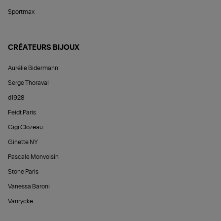
Sportmax
CRÉATEURS BIJOUX
Aurélie Bidermann
Serge Thoraval
d1928
Feidt Paris
Gigi Clozeau
Ginette NY
Pascale Monvoisin
Stone Paris
Vanessa Baroni
Vanrycke