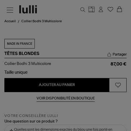
Aller au contenu principal
Accueil
Collier Bodhi 3 Multicolore
MADE IN FRANCE
TÊTES BLONDES
Partager
Collier
Collier Bodhi 3 Multicolore
87,00 €
Bodhi
3
Taille
unique
Multicolore
AJOUTER AU PANIER
VOIR DISPONIBILITÉ EN BOUTIQUE
VOTRE CONSEILLÈRE LULLI
Une question sur ce produit ?
Quelles sont les dimensions exactes du bijou une fois porté en