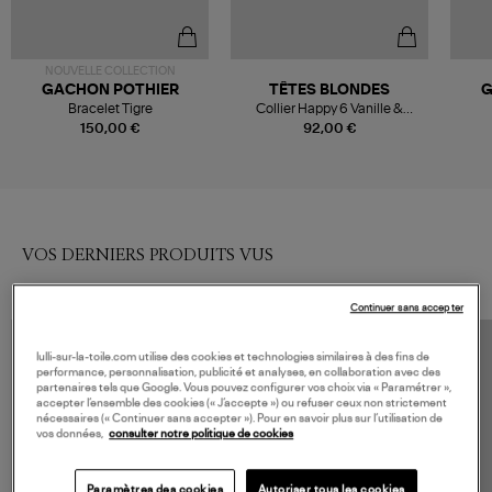
NOUVELLE COLLECTION
GACHON POTHIER
TÊTES BLONDES
G
Bracelet Tigre
Collier Happy 6 Vanille &
Multicolore
150,00 €
92,00 €
VOS DERNIERS PRODUITS VUS
Continuer sans accepter
lulli-sur-la-toile.com utilise des cookies et technologies similaires à des fins de
performance, personnalisation, publicité et analyses, en collaboration avec des
partenaires tels que Google. Vous pouvez configurer vos choix via « Paramétrer »,
accepter l’ensemble des cookies (« J’accepte ») ou refuser ceux non strictement
nécessaires (« Continuer sans accepter »). Pour en savoir plus sur l’utilisation de
vos données,
consulter notre politique de cookies
Paramètres des cookies
Autoriser tous les cookies