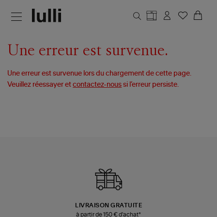
Aller au contenu principal
Une erreur est survenue.
Une erreur est survenue lors du chargement de cette page.
Veuillez réessayer et
contactez-nous
si l’erreur persiste.
LIVRAISON GRATUITE
à partir de 150 € d'achat*