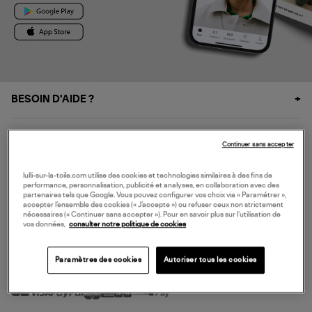
BESOIN D'AIDE ?
À PROPOS
Continuer sans accepter
NOS SERVICES
lulli-sur-la-toile.com utilise des cookies et technologies similaires à des fins de
performance, personnalisation, publicité et analyses, en collaboration avec des
partenaires tels que Google. Vous pouvez configurer vos choix via « Paramétrer »,
accepter l’ensemble des cookies (« J’accepte ») ou refuser ceux non strictement
SERVICE CLIENT
nécessaires (« Continuer sans accepter »). Pour en savoir plus sur l’utilisation de
vos données,
consulter notre politique de cookies
Paramètres des cookies
Autoriser tous les cookies
MODE DE PAIEMENT