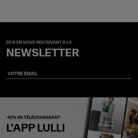
20 € EN VOUS INSCRIVANT À LA
NEWSLETTER
-10% EN TÉLÉCHARGEANT
L'APP LULLI