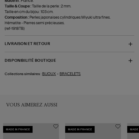
Made in :
France.
Taille & Coupe :
Taille de la perle : 2 mm.
Taille en cm du bijou : 103 cm.
Composition :
Perles japonaises cylindriques Miyuki ultra fines.
Hématite - Pierres semi précieuses.
(ref-1918TB)
LIVRAISON ET RETOUR
DISPONIBILITÉ BOUTIQUE
-
BIJOUX
BRACELETS
Collections similaires :
VOUS AIMEREZ AUSSI
MADE IN FRANCE
MADE IN FRANCE
MADE 