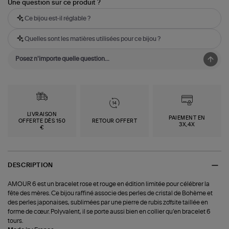
Une question sur ce produit ?
Ce bijou est-il réglable ?
Quelles sont les matières utilisées pour ce bijou ?
LIVRAISON
PAIEMENT EN
OFFERTE DÈS 150
RETOUR OFFERT
3X,4X
€
DESCRIPTION
AMOUR 6 est un bracelet rose et rouge en édition limitée pour célébrer la
fête des mères. Ce bijou raffiné associe des perles de cristal de Bohème et
des perles japonaises, sublimées par une pierre de rubis zoïsite taillée en
forme de cœur. Polyvalent, il se porte aussi bien en collier qu’en bracelet 6
tours.