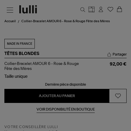
Aller au contenu principal
Accueil
Collier-Bracelet AMOUR 6 - Rose & Rouge Fête des Mères
MADE IN FRANCE
TÊTES BLONDES
Partager
Collier-
Collier-Bracelet AMOUR 6 - Rose & Rouge
92,00 €
Bracelet
Fête des Mères
AMOUR
Taille
unique
6
-
Dernière pièce disponible
Rose
&
Rouge
AJOUTER AU PANIER
Fête
des
Mères
VOIR DISPONIBILITÉ EN BOUTIQUE
VOTRE CONSEILLÈRE LULLI