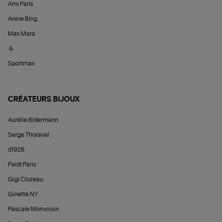
Ami Paris
Anine Bing
Max Mara
&
Sportmax
CRÉATEURS BIJOUX
Aurélie Bidermann
Serge Thoraval
d1928
Feidt Paris
Gigi Clozeau
Ginette NY
Pascale Monvoisin