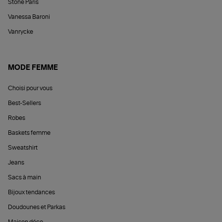
Stone Paris
Vanessa Baroni
Vanrycke
MODE FEMME
Choisi pour vous
Best-Sellers
Robes
Baskets femme
Sweatshirt
Jeans
Sacs à main
Bijoux tendances
Doudounes et Parkas
Maison déco