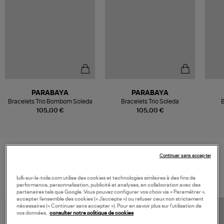
PARABAYA
PARABAYA
Bracelets Trio Bombom Soleda
Bracelets Trio Soleda
B
105,00 €
105,00 €
Continuer sans accepter
VOS DERNIERS PRODUITS VUS
lulli-sur-la-toile.com utilise des cookies et technologies similaires à des fins de
performance, personnalisation, publicité et analyses, en collaboration avec des
partenaires tels que Google. Vous pouvez configurer vos choix via « Paramétrer »,
accepter l’ensemble des cookies (« J’accepte ») ou refuser ceux non strictement
nécessaires (« Continuer sans accepter »). Pour en savoir plus sur l’utilisation de
vos données,
consulter notre politique de cookies