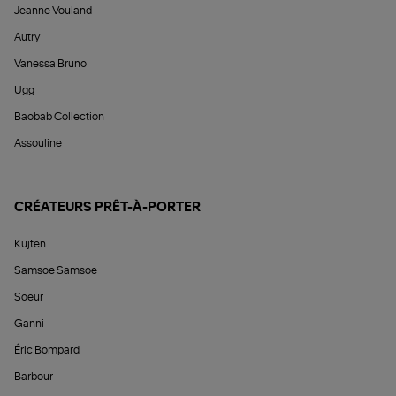
Jeanne Vouland
Autry
Vanessa Bruno
Ugg
Baobab Collection
Assouline
CRÉATEURS PRÊT-À-PORTER
Kujten
Samsoe Samsoe
Soeur
Ganni
Éric Bompard
Barbour