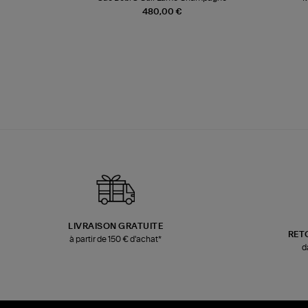
480,00 €
LIVRAISON GRATUITE
RET
à partir de 150 € d'achat*
d