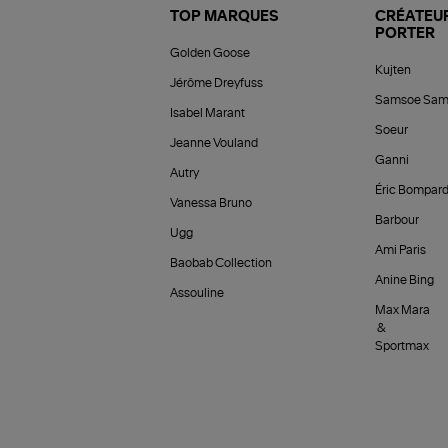
TOP MARQUES
CRÉATEUR
PORTER
Golden Goose
Kujten
Jérôme Dreyfuss
Samsoe Sam
Isabel Marant
Soeur
Jeanne Vouland
Ganni
Autry
Éric Bompar
Vanessa Bruno
Barbour
Ugg
Ami Paris
Baobab Collection
Anine Bing
Assouline
Max Mara
&
Sportmax