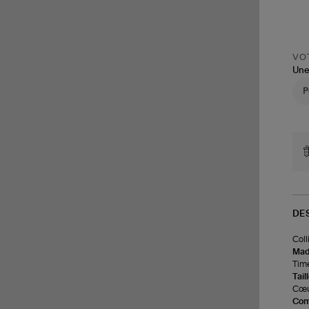
VOT
Une
DE
Coll
Made
Time
Tail
Cœur
Com