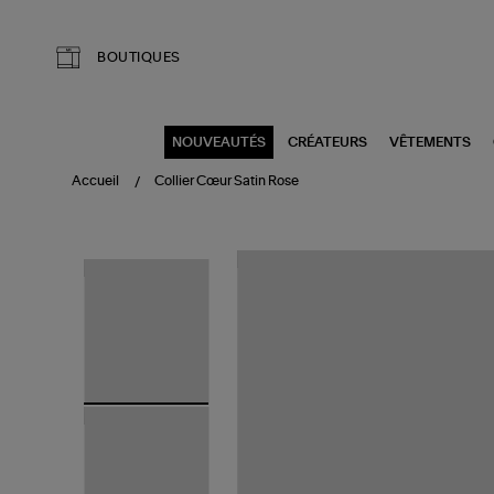
Aller au contenu principal
BOUTIQUES
NOUVEAUTÉS
CRÉATEURS
VÊTEMENTS
Accueil
Collier Cœur Satin Rose