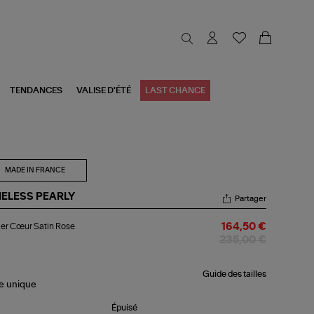
TENDANCES
VALISE D'ÉTÉ
LAST CHANCE
MADE IN FRANCE
MELESS PEARLY
Partager
lier
ier Cœur Satin Rose
164,50 €
ur
in
235,00 €
se
Guide des tailles
le
unique
Épuisé