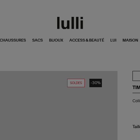
CHAUSSURES
SACS
BIJOUX
ACCESS & BEAUTÉ
LUI
MAISON
-30%
SOLDES
TI
Col
Coll
Cœ
Sat
Ro
Tail