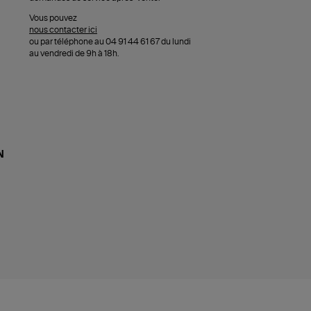
Vous pouvez
nous contacter ici
ou par téléphone au 04 91 44 61 67 du lundi
au vendredi de 9h à 18h.
N