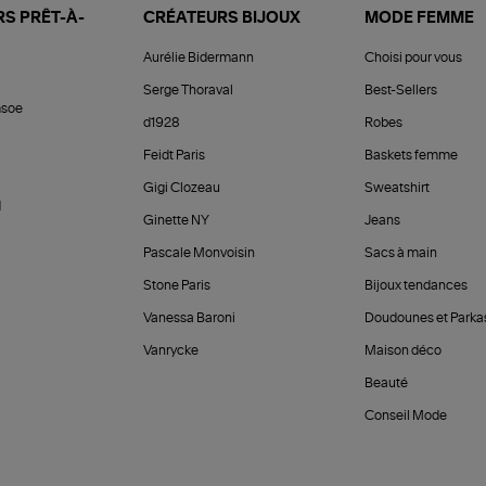
S PRÊT-À-
CRÉATEURS BIJOUX
MODE FEMME
Aurélie Bidermann
Choisi pour vous
Serge Thoraval
Best-Sellers
soe
d1928
Robes
Feidt Paris
Baskets femme
Gigi Clozeau
Sweatshirt
d
Ginette NY
Jeans
Pascale Monvoisin
Sacs à main
Stone Paris
Bijoux tendances
Vanessa Baroni
Doudounes et Parka
Vanrycke
Maison déco
Beauté
Conseil Mode