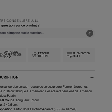
RE CONSEILLÈRE LULLI
 question sur ce produit ?
LIVRAISON
RETOUR
PAIEMENT EN
OFFERTE DÈS
OFFERT
3X,4X
150 €
SCRIPTION
ier sur cordon en satin rose avec un cœur doré. Fermoir à crochet.
 in :
Bijou fabriqué à la main dans les ateliers parisiens de la maison
less Pearly.
le & Coupe :
Longueur : 33 cm.
 : 2 x 2,5 cm.
position :
Laiton doré à l'or fin 24 carats (1000 millièmes).