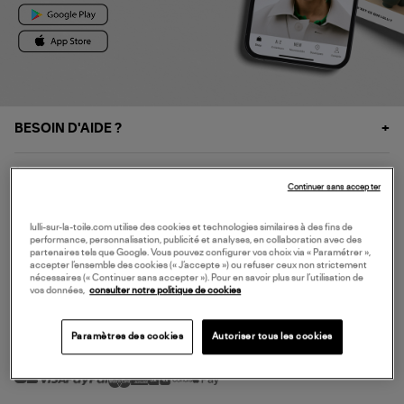
BESOIN D'AIDE ?
À PROPOS
Continuer sans accepter
NOS SERVICES
lulli-sur-la-toile.com utilise des cookies et technologies similaires à des fins de
performance, personnalisation, publicité et analyses, en collaboration avec des
partenaires tels que Google. Vous pouvez configurer vos choix via « Paramétrer »,
accepter l’ensemble des cookies (« J’accepte ») ou refuser ceux non strictement
SERVICE CLIENT
nécessaires (« Continuer sans accepter »). Pour en savoir plus sur l’utilisation de
vos données,
consulter notre politique de cookies
Paramètres des cookies
Autoriser tous les cookies
MODE DE PAIEMENT