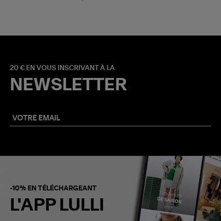
20 € EN VOUS INSCRIVANT À LA
NEWSLETTER
-10% EN TÉLÉCHARGEANT
L'APP LULLI