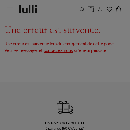
Aller au contenu principal
Une erreur est survenue.
Une erreur est survenue lors du chargement de cette page.
Veuillez réessayer et
contactez-nous
si l’erreur persiste.
LIVRAISON GRATUITE
à partir de 150 € d'achat*