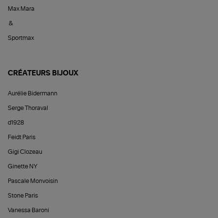
Max Mara
&
Sportmax
CRÉATEURS BIJOUX
Aurélie Bidermann
Serge Thoraval
d1928
Feidt Paris
Gigi Clozeau
Ginette NY
Pascale Monvoisin
Stone Paris
Vanessa Baroni