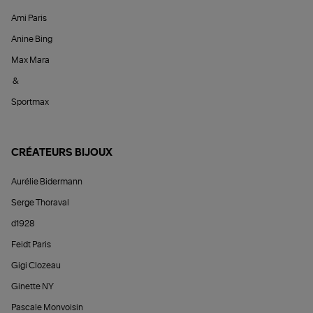
Ami Paris
Anine Bing
Max Mara
&
Sportmax
CRÉATEURS BIJOUX
Aurélie Bidermann
Serge Thoraval
d1928
Feidt Paris
Gigi Clozeau
Ginette NY
Pascale Monvoisin