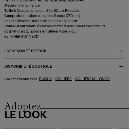
Fermoir mousqueton et chainette de réglage dorés.
Made in :
Paris, France.
Taille & Coupe :
Longueur : 39 à 50 cm. Réglable.
Composition :
Laiton plaqué or 18 carat (750 cm.).
Perles africaines, turquoise, perles plaquées or.
Conseil d'entretien :
Évitez les contacts avec l’eau et les produits
cosmétiques qui pourraient altérer votre bijou.
(ref-CHERGUITNECK)
LIVRAISON ET RETOUR
DISPONIBILITÉ BOUTIQUE
-
-
BIJOUX
COLLIERS
COLLIERS MI-LONGS
Collections similaires :
Adoptez
LE LOOK