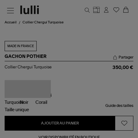
Aller au contenu principal
Accueil
Collier Chergui Turquoise
MADE IN FRANCE
GACHON POTHIER
Partager
Collier
Collier Chergui Turquoise
350,00 €
Chergui
Turquoise
Guide des tailles
Taille
unique
AJOUTER AU PANIER
VOIR DISPONIBILITÉ EN BOUTIQUE