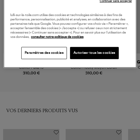
Continuer sans accepter
lulli-sur-la-toile.com utilise des cookies et technologies similaires à des fins de
performance, personnalisation, publicité et analyses, en collaboration avec des
partenaires tels que Google. Vous pouvez configurer vos choix via « Paramétrer »,
accepter l’ensemble des cookies (« J’accepte ») ou refuser ceux non strictement
nécessaires (« Continuer sans accepter »). Pour en savoir plus sur l’utilisation de
vos données,
consulter notre politique de cookies
Paramètres des cookies
Autoriser tous les cookies
GACHON POTHIER
GACHON POTHIER
G
Collier Puka 19
Collier Hooky Moyen Corail
C
310,00 €
310,00 €
VOS DERNIERS PRODUITS VUS