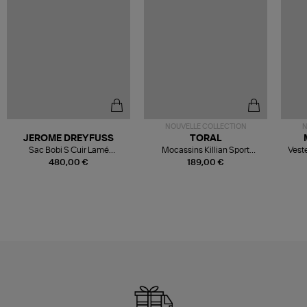
NOUVELLE COLLECTION
N
JEROME DREYFUSS
TORAL
Sac Bobi S Cuir Lamé
Mocassins Killian Sport
Veste
Champagne
Mousse
480,00 €
189,00 €