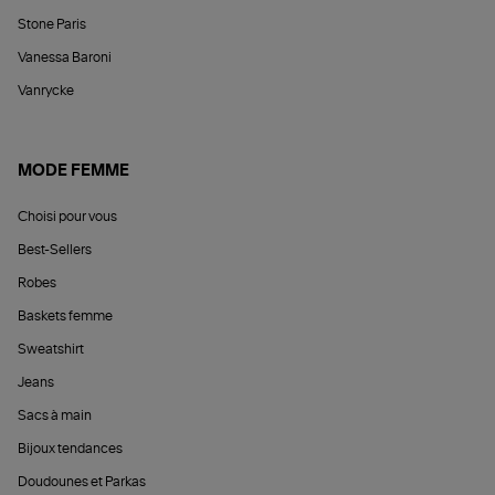
Stone Paris
Vanessa Baroni
Vanrycke
MODE FEMME
Choisi pour vous
Best-Sellers
Robes
Baskets femme
Sweatshirt
Jeans
Sacs à main
Bijoux tendances
Doudounes et Parkas