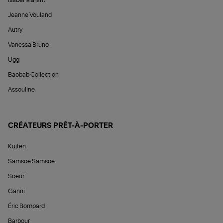
Isabel Marant
Jeanne Vouland
Autry
Vanessa Bruno
Ugg
Baobab Collection
Assouline
CRÉATEURS PRÊT-À-PORTER
Kujten
Samsoe Samsoe
Soeur
Ganni
Éric Bompard
Barbour