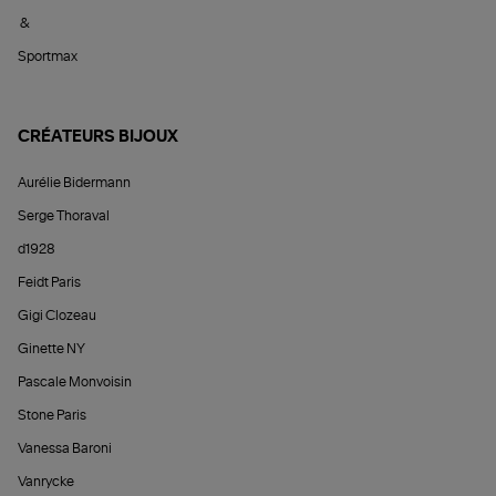
&
Sportmax
CRÉATEURS BIJOUX
Aurélie Bidermann
Serge Thoraval
d1928
Feidt Paris
Gigi Clozeau
Ginette NY
Pascale Monvoisin
Stone Paris
Vanessa Baroni
Vanrycke