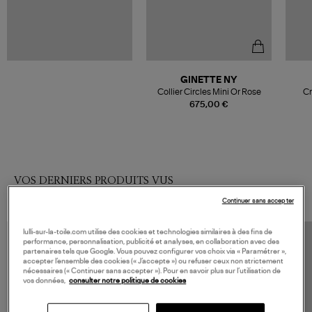
GINETTE NY
Collier Circles Mini Or Rose
Cr
675,00 €
VOS DERNIERS PRODUITS VUS
Continuer sans accepter
lulli-sur-la-toile.com utilise des cookies et technologies similaires à des fins de
performance, personnalisation, publicité et analyses, en collaboration avec des
partenaires tels que Google. Vous pouvez configurer vos choix via « Paramétrer »,
accepter l’ensemble des cookies (« J’accepte ») ou refuser ceux non strictement
nécessaires (« Continuer sans accepter »). Pour en savoir plus sur l’utilisation de
vos données,
consulter notre politique de cookies