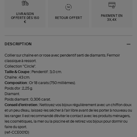
LIVRAISON
PAIEMENT EN
OFFERTE DÈS 150
RETOUR OFFERT
3X,4X
€
DESCRIPTION
Collier sur chaîne en or rose avec pendentif serti de diamants. Fermoir
classique à ressort.
Collection "Circle".
Taille & Coupe :
Pendentif : 3,0 cm.
Chaîne : 43 cm.
Composition :
Or 18 carats (750 millièmes).
Poids d'or : 2,25 g.
Diamant.
Poids diamant : 0,306 carat.
Conseil d'entretien :
Nettoyez vos bijoux régulièrement avec un chiffon doux
et un peu d'eau, laissez-les sécher à l'air libre avant de les porter à nouveau ou
les ranger. Il est recommandé d'éviter le contact avec les produits ménagers,
les cosmétiques, la mer ou la piscine et de retirez vos bijoux pour dormir ou
faire du sport.
(ref-CCE001D)