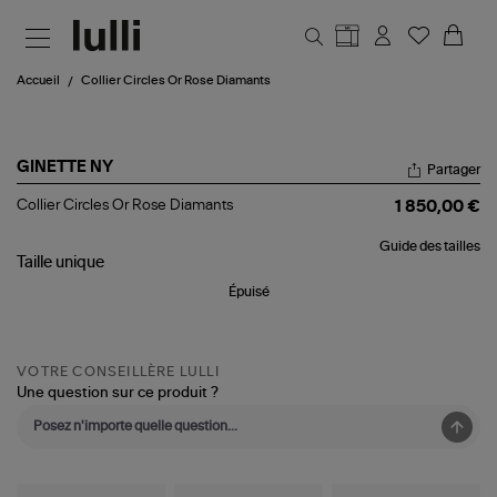
Aller au contenu principal
Accueil
Collier Circles Or Rose Diamants
GINETTE NY
Partager
Collier
Collier Circles Or Rose Diamants
1 850,00 €
Circles
Or
Guide des tailles
Rose
Taille
unique
Diamants
Épuisé
VOTRE CONSEILLÈRE LULLI
Une question sur ce produit ?