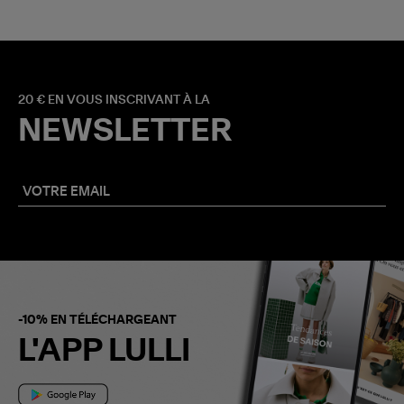
20 € EN VOUS INSCRIVANT À LA
NEWSLETTER
-10% EN TÉLÉCHARGEANT
L'APP LULLI