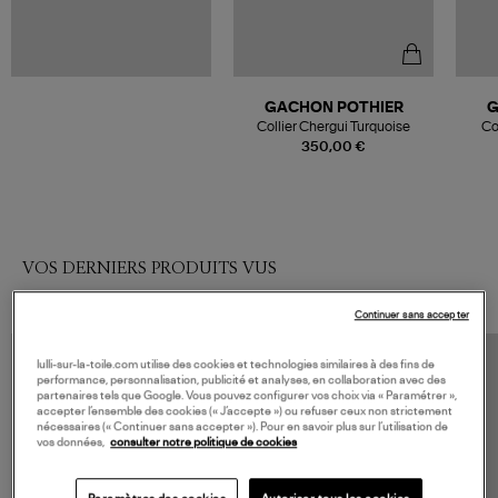
GACHON POTHIER
G
Collier Chergui Turquoise
Co
350,00 €
VOS DERNIERS PRODUITS VUS
Continuer sans accepter
lulli-sur-la-toile.com utilise des cookies et technologies similaires à des fins de
performance, personnalisation, publicité et analyses, en collaboration avec des
partenaires tels que Google. Vous pouvez configurer vos choix via « Paramétrer »,
accepter l’ensemble des cookies (« J’accepte ») ou refuser ceux non strictement
nécessaires (« Continuer sans accepter »). Pour en savoir plus sur l’utilisation de
vos données,
consulter notre politique de cookies