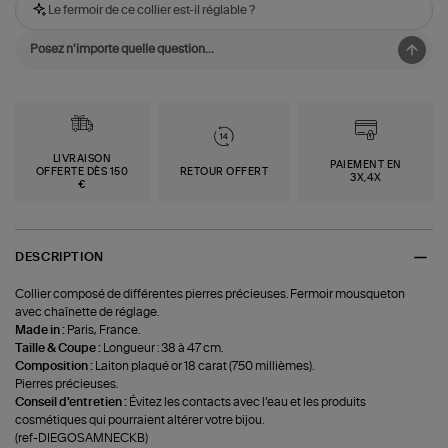
Le fermoir de ce collier est-il réglable ?
LIVRAISON
PAIEMENT EN
OFFERTE DÈS 150
RETOUR OFFERT
3X,4X
€
DESCRIPTION
Collier composé de différentes pierres précieuses. Fermoir mousqueton
avec chaînette de réglage.
Made in :
Paris, France.
Taille & Coupe :
Longueur : 38 à 47 cm.
Composition :
Laiton plaqué or 18 carat (750 millièmes).
Pierres précieuses.
Conseil d'entretien :
Évitez les contacts avec l’eau et les produits
cosmétiques qui pourraient altérer votre bijou.
(ref-DIEGOSAMNECKB)