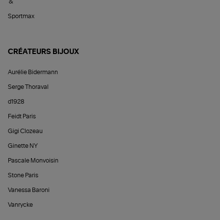
&
Sportmax
CRÉATEURS BIJOUX
Aurélie Bidermann
Serge Thoraval
d1928
Feidt Paris
Gigi Clozeau
Ginette NY
Pascale Monvoisin
Stone Paris
Vanessa Baroni
Vanrycke