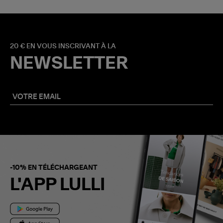
20 € EN VOUS INSCRIVANT À LA
NEWSLETTER
-10% EN TÉLÉCHARGEANT
L'APP LULLI