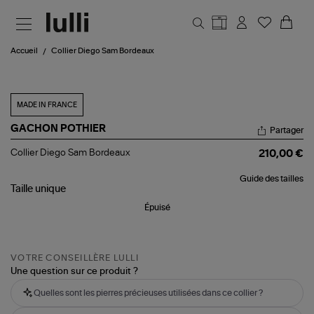
Aller au contenu principal
Accueil
Collier Diego Sam Bordeaux
MADE IN FRANCE
GACHON POTHIER
Partager
Collier
Collier Diego Sam Bordeaux
210,00 €
Diego
Sam
Guide des tailles
Bordeaux
Taille
unique
Épuisé
VOTRE CONSEILLÈRE LULLI
Une question sur ce produit ?
Quelles sont les pierres précieuses utilisées dans ce collier ?