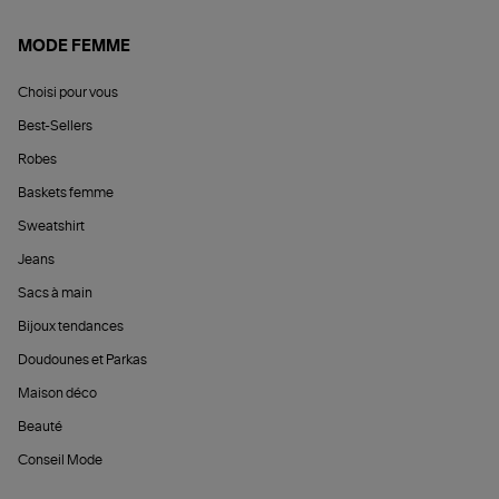
MODE FEMME
Choisi pour vous
Best-Sellers
Robes
Baskets femme
Sweatshirt
Jeans
Sacs à main
Bijoux tendances
Doudounes et Parkas
Maison déco
Beauté
Conseil Mode