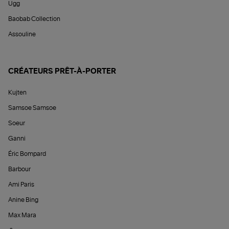
Ugg
Baobab Collection
Assouline
CRÉATEURS PRÊT-À-PORTER
Kujten
Samsoe Samsoe
Soeur
Ganni
Éric Bompard
Barbour
Ami Paris
Anine Bing
Max Mara