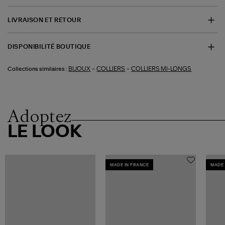
LIVRAISON ET RETOUR
DISPONIBILITÉ BOUTIQUE
-
-
BIJOUX
COLLIERS
COLLIERS MI-LONGS
Collections similaires :
Adoptez
LE LOOK
MADE IN FRANCE
MADE 