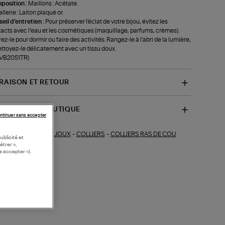
position :
Maillons : Acétate.
llerie : Laiton plaqué or.
eil d'entretien :
Pour préserver l'éclat de votre bijou, évitez les
acts avec l’eau et les cosmétiques (maquillage, parfums, crèmes).
rez-le pour dormir ou faire des activités. Rangez-le à l'abri de la lumière,
ettoyez-le délicatement avec un tissu doux.
-VB2051TR)
VRAISON ET RETOUR
SPONIBILITÉ BOUTIQUE
ntinuer sans accepter
BIJOUX
-
COLLIERS
-
COLLIERS RAS DE COU
ections similaires :
ublicité et
étrer »,
s accepter »).