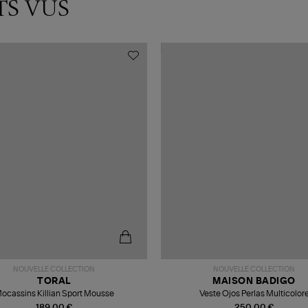
TS VUS
NOUVELLE COLLECTION
NOUVELLE COLLECTION
TORAL
MAISON BADIGO
ocassins Killian Sport Mousse
Veste Ojos Perlas Multicolor
189,00 €
250,00 €