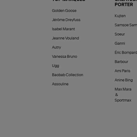
PORTER
Golden Goose
Kujten
Jérôme Dreyfuss
Samsoe Sam
Isabel Marant
Soeur
Jeanne Vouland
Ganni
Autry
Éric Bompar
Vanessa Bruno
Barbour
Ugg
Ami Paris
Baobab Collection
Anine Bing
Assouline
Max Mara
&
Sportmax