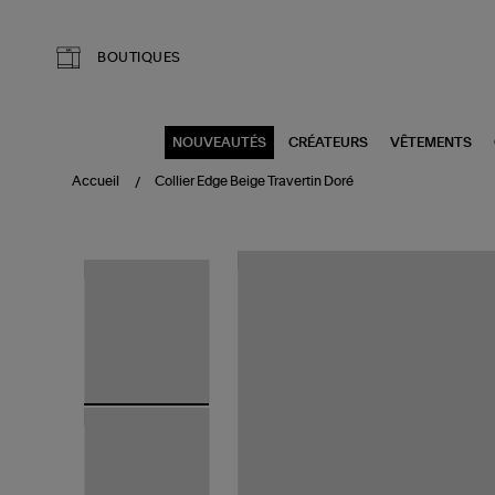
Aller au contenu principal
BOUTIQUES
NOUVEAUTÉS
CRÉATEURS
VÊTEMENTS
Accueil
Collier Edge Beige Travertin Doré