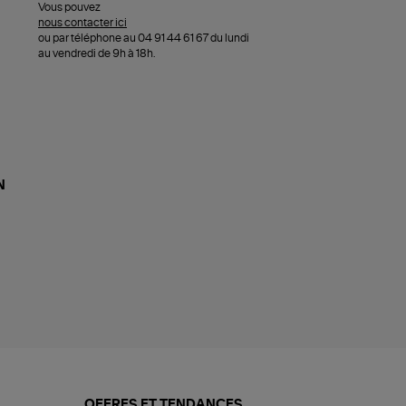
Vous pouvez
nous contacter ici
ou par téléphone au 04 91 44 61 67 du lundi
au vendredi de 9h à 18h.
N
OFFRES ET TENDANCES