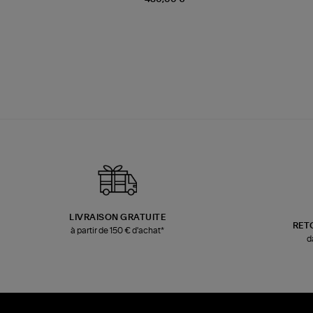
LIVRAISON GRATUITE
RET
à partir de 150 € d'achat*
d