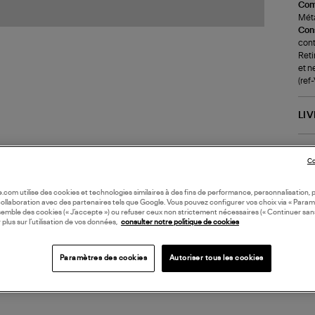
Com
Méta
Cons
cont
Reti
et n
(ref
LI
DI
Co
Coll
oile.com utilise des cookies et technologies similaires à des fins de performance, personnalisation, p
collaboration avec des partenaires tels que Google. Vous pouvez configurer vos choix via « Param
semble des cookies (« J’accepte ») ou refuser ceux non strictement nécessaires (« Continuer san
 plus sur l’utilisation de vos données,
consulter notre politique de cookies
Paramètres des cookies
Autoriser tous les cookies