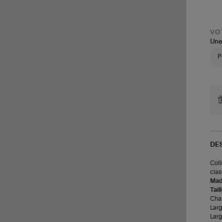
VOT
Une
DE
Coll
clas
Made
Tail
Chai
Larg
Larg