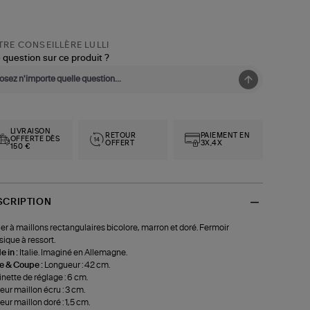
RE CONSEILLÈRE LULLI
 question sur ce produit ?
LIVRAISON
RETOUR
PAIEMENT EN
OFFERTE DÈS
OFFERT
3X,4X
150 €
SCRIPTION
ier à maillons rectangulaires bicolore, marron et doré. Fermoir
sique à ressort.
 in :
Italie. Imaginé en Allemagne.
le & Coupe :
Longueur : 42 cm.
nette de réglage : 6 cm.
eur maillon écru : 3 cm.
eur maillon doré : 1,5 cm.