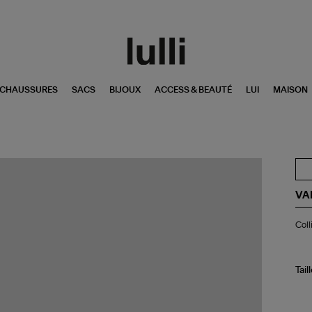
CHAUSSURES
SACS
BIJOUX
ACCESS & BEAUTÉ
LUI
MAISON
VA
Col
Coll
Ed
Be
Tra
Do
Tail