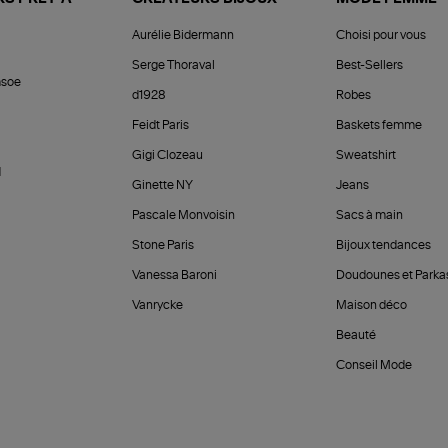
Aurélie Bidermann
Choisi pour vous
Serge Thoraval
Best-Sellers
soe
d1928
Robes
Feidt Paris
Baskets femme
Gigi Clozeau
Sweatshirt
d
Ginette NY
Jeans
Pascale Monvoisin
Sacs à main
Stone Paris
Bijoux tendances
Vanessa Baroni
Doudounes et Parka
Vanrycke
Maison déco
Beauté
Conseil Mode