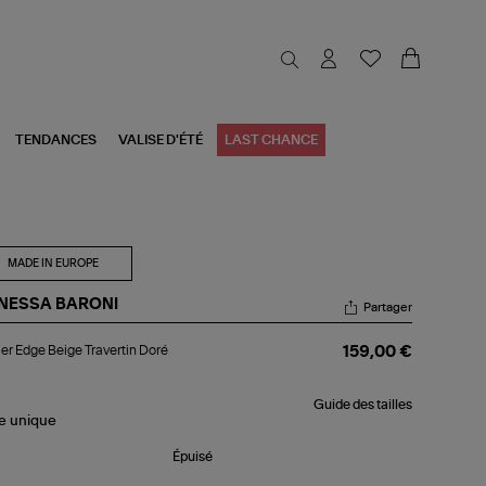
TENDANCES
VALISE D'ÉTÉ
LAST CHANCE
MADE IN EUROPE
NESSA BARONI
Partager
lier
ier Edge Beige Travertin Doré
159,00 €
ge
ige
vertin
Guide des tailles
ré
le
unique
Épuisé