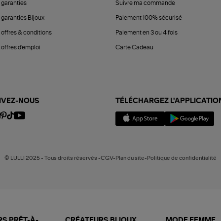
 garanties
Suivre ma commande
 garanties Bijoux
Paiement 100% sécurisé
 offres & conditions
Paiement en 3 ou 4 fois
offres d'emploi
Carte Cadeau
IVEZ-NOUS
TÉLÉCHARGEZ L'APPLICATIO
© LULLI 2025 - Tous droits réservés -CGV-Plan du site-Politique de confidentialité
S PRÊT-À-
CRÉATEURS BIJOUX
MODE FEMME