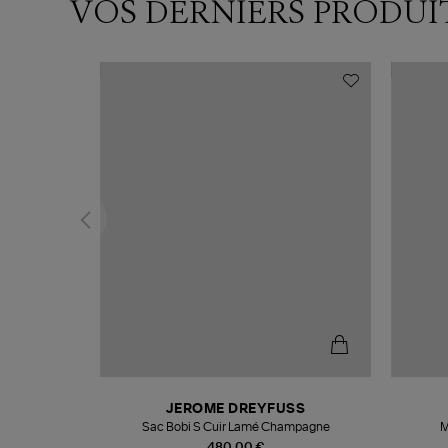
VOS DERNIERS PRODUI
N
JEROME DREYFUSS
te
Sac Bobi S Cuir Lamé Champagne
M
480,00 €