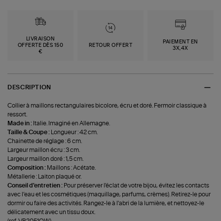
LIVRAISON
PAIEMENT EN
OFFERTE DÈS 150
RETOUR OFFERT
3X,4X
€
DESCRIPTION
Collier à maillons rectangulaires bicolore, écru et doré. Fermoir classique à
ressort.
Made in :
Italie. Imaginé en Allemagne.
Taille & Coupe :
Longueur : 42 cm.
Chainette de réglage : 6 cm.
Largeur maillon écru : 3 cm.
Largeur maillon doré : 1,5 cm.
Composition :
Maillons : Acétate.
Métallerie : Laiton plaqué or.
Conseil d'entretien :
Pour préserver l'éclat de votre bijou, évitez les contacts
avec l’eau et les cosmétiques (maquillage, parfums, crèmes). Retirez-le pour
dormir ou faire des activités. Rangez-le à l'abri de la lumière, et nettoyez-le
délicatement avec un tissu doux.
(ref-VB2051OW)