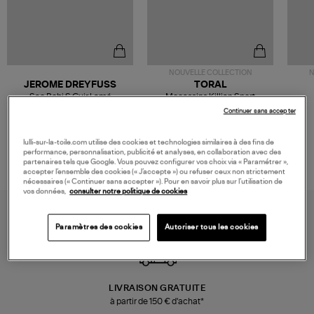
NOUVELLE COLLECTION
N
JEROME DREYFUSS
TORAL
Sac Bobi S Cuir Lamé
Mocassins Killian Sport
Champagne
Mousse
480,00 €
189,00 €
Continuer sans accepter
lulli-sur-la-toile.com utilise des cookies et technologies similaires à des fins de
performance, personnalisation, publicité et analyses, en collaboration avec des
partenaires tels que Google. Vous pouvez configurer vos choix via « Paramétrer »,
accepter l’ensemble des cookies (« J’accepte ») ou refuser ceux non strictement
nécessaires (« Continuer sans accepter »). Pour en savoir plus sur l’utilisation de
vos données,
consulter notre politique de cookies
Paramètres des cookies
Autoriser tous les cookies
LIVRAISON GRATUITE
à partir de 150 € d'achat*