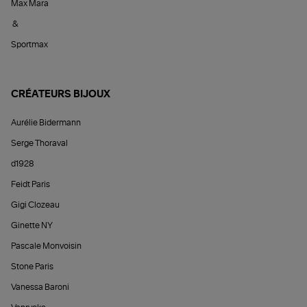
Max Mara
&
Sportmax
CRÉATEURS BIJOUX
Aurélie Bidermann
Serge Thoraval
d1928
Feidt Paris
Gigi Clozeau
Ginette NY
Pascale Monvoisin
Stone Paris
Vanessa Baroni