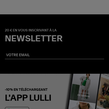
20 € EN VOUS INSCRIVANT À LA
NEWSLETTER
-10% EN TÉLÉCHARGEANT
L'APP LULLI