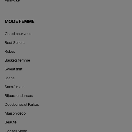
Vanrycke
MODE FEMME
Choisi pour vous
Best-Sellers
Robes
Baskets femme
Sweatshirt
Jeans
Sacs à main
Bijoux tendances
Doudounes et Parkas
Maison déco
Beauté
Conseil Mode