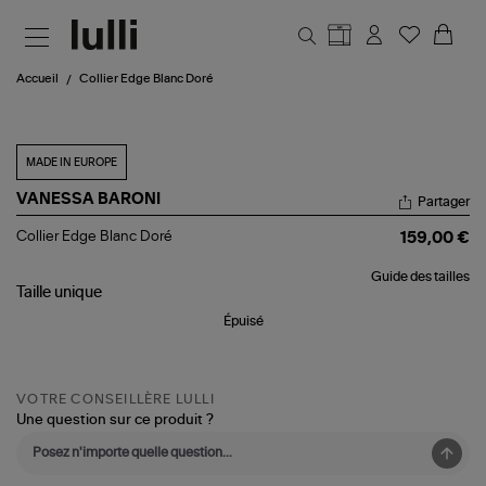
Aller au contenu principal
Accueil
Collier Edge Blanc Doré
MADE IN EUROPE
VANESSA BARONI
Partager
Collier
Collier Edge Blanc Doré
159,00 €
Edge
Blanc
Guide des tailles
Doré
Taille
unique
Épuisé
VOTRE CONSEILLÈRE LULLI
Une question sur ce produit ?