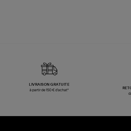
LIVRAISON GRATUITE
RET
à partir de 150 € d'achat*
d