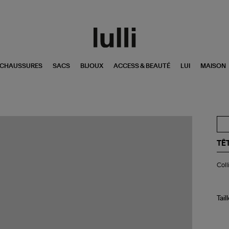
CHAUSSURES
SACS
BIJOUX
ACCESS & BEAUTÉ
LUI
MAISON
TÊ
Col
Coll
et
bra
3
tou
Tail
Do
De
Ca