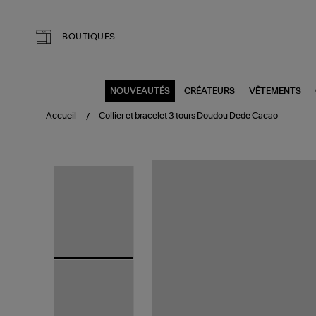
Aller au contenu principal
BOUTIQUES
NOUVEAUTÉS
CRÉATEURS
VÊTEMENTS
Accueil
Collier et bracelet 3 tours Doudou Dede Cacao