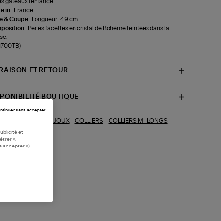
es gâteaux l'enfance.
 in :
France.
le & Coupe :
Longueur : 49 cm.
position :
Perles facettes en cristal de Bohème teintées dans la
se.
-1700TB)
VRAISON ET RETOUR
SPONIBILITÉ BOUTIQUE
ntinuer sans accepter
BIJOUX
-
COLLIERS
-
COLLIERS MI-LONGS
ections similaires :
ublicité et
étrer »,
s accepter »).