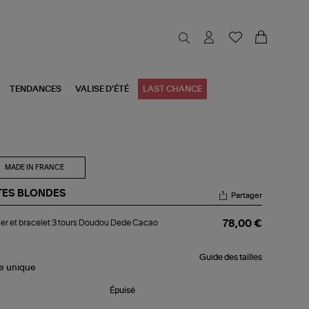
TENDANCES
VALISE D'ÉTÉ
LAST CHANCE
MADE IN FRANCE
TES BLONDES
Partager
lier
ier et bracelet 3 tours Doudou Dede Cacao
78,00 €
celet
Guide des tailles
rs
le
unique
udou
de
Épuisé
cao