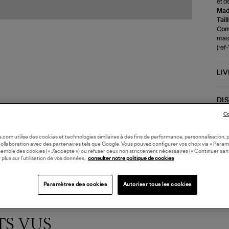
et d
Made
Tail
Com
mas
(ref
LI
DI
Co
Coll
oile.com utilise des cookies et technologies similaires à des fins de performance, personnalisation, p
collaboration avec des partenaires tels que Google. Vous pouvez configurer vos choix via « Param
semble des cookies (« J’accepte ») ou refuser ceux non strictement nécessaires (« Continuer san
 plus sur l’utilisation de vos données,
consulter notre politique de cookies
Paramètres des cookies
Autoriser tous les cookies
TS VUS