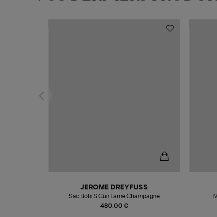
T
JEROME DREYFUSS
k
Sac Bobi S Cuir Lamé Champagne
M
480,00 €