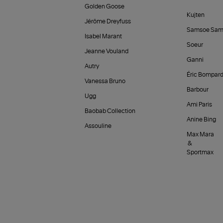
Golden Goose
Kujten
Jérôme Dreyfuss
Samsoe Sam
Isabel Marant
Soeur
Jeanne Vouland
Ganni
Autry
Éric Bompar
Vanessa Bruno
Barbour
Ugg
Ami Paris
Baobab Collection
Anine Bing
Assouline
Max Mara
&
Sportmax