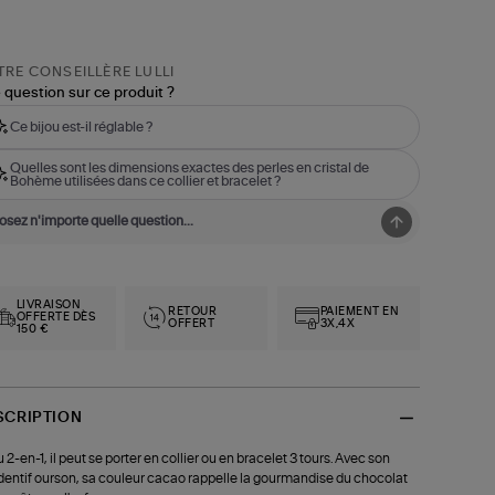
RE CONSEILLÈRE LULLI
 question sur ce produit ?
Ce bijou est-il réglable ?
Quelles sont les dimensions exactes des perles en cristal de
Bohème utilisées dans ce collier et bracelet ?
LIVRAISON
RETOUR
PAIEMENT EN
OFFERTE DÈS
OFFERT
3X,4X
150 €
SCRIPTION
u 2-en-1, il peut se porter en collier ou en bracelet 3 tours. Avec son
entif ourson, sa couleur cacao rappelle la gourmandise du chocolat