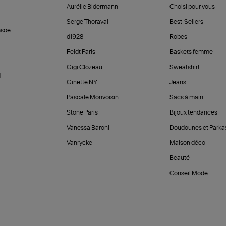
Aurélie Bidermann
Choisi pour vous
Serge Thoraval
Best-Sellers
soe
d1928
Robes
Feidt Paris
Baskets femme
Gigi Clozeau
Sweatshirt
d
Ginette NY
Jeans
Pascale Monvoisin
Sacs à main
Stone Paris
Bijoux tendances
Vanessa Baroni
Doudounes et Parka
Vanrycke
Maison déco
Beauté
Conseil Mode