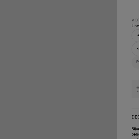
VOT
Une
DE
Bijo
pend