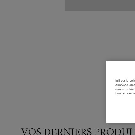
lulli-sur-la-t
analyses, en 
accepter l’en
Pour en savoir
VOS DERNIERS PRODUI