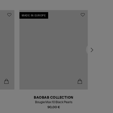
MADE IN EUROPE
MADE IN EU
BAOBAB COLLECTION
Bougie Max 10 Black Pearls
Paréo Fou
90,00 €