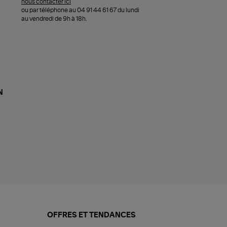
nous contacter ici
ou par téléphone au 04 91 44 61 67 du lundi
au vendredi de 9h à 18h.
N
OFFRES ET TENDANCES