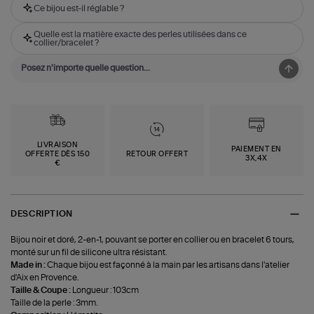
Ce bijou est-il réglable ?
Quelle est la matière exacte des perles utilisées dans ce
collier/bracelet ?
LIVRAISON
PAIEMENT EN
OFFERTE DÈS 150
RETOUR OFFERT
3X,4X
€
DESCRIPTION
Bijou noir et doré, 2-en-1, pouvant se porter en collier ou en bracelet 6 tours,
monté sur un fil de silicone ultra résistant.
Made in :
Chaque bijou est façonné à la main par les artisans dans l'atelier
d'Aix en Provence.
Taille & Coupe :
Longueur : 103cm
Taille de la perle : 3mm.