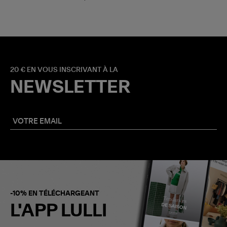
20 € EN VOUS INSCRIVANT À LA
NEWSLETTER
-10% EN TÉLÉCHARGEANT
L'APP LULLI