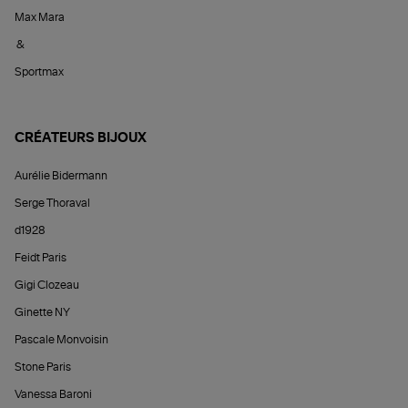
Max Mara
&
Sportmax
CRÉATEURS BIJOUX
Aurélie Bidermann
Serge Thoraval
d1928
Feidt Paris
Gigi Clozeau
Ginette NY
Pascale Monvoisin
Stone Paris
Vanessa Baroni