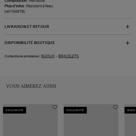
Composition :
Hématite.
Plus d'infos :
Résistant à l'eau.
(ref-1348TB)
LIVRAISON ET RETOUR
DISPONIBILITÉ BOUTIQUE
-
BIJOUX
BRACELETS
Collections similaires :
VOUS AIMEREZ AUSSI
EXCLUSIVITÉ
EXCLUSIVITÉ
MADE 