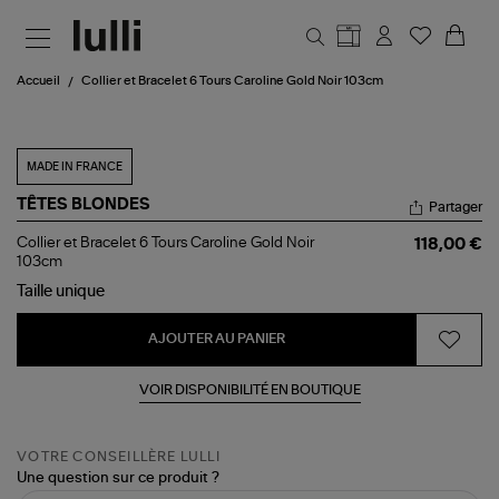
Aller au contenu principal
Accueil
Collier et Bracelet 6 Tours Caroline Gold Noir 103cm
MADE IN FRANCE
TÊTES BLONDES
Partager
Collier
Collier et Bracelet 6 Tours Caroline Gold Noir
118,00 €
et
103cm
Bracelet
Taille
unique
6
Tours
Caroline
AJOUTER AU PANIER
Gold
Noir
103cm
VOIR DISPONIBILITÉ EN BOUTIQUE
VOTRE CONSEILLÈRE LULLI
Une question sur ce produit ?