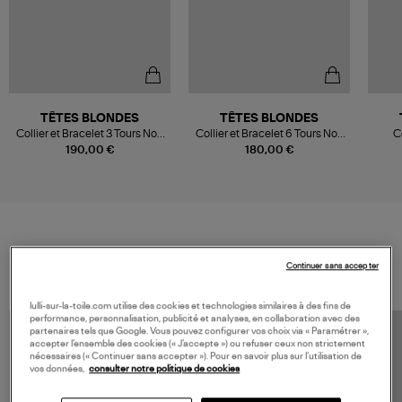
TÊTES BLONDES
TÊTES BLONDES
Collier et Bracelet 3 Tours Noir
Collier et Bracelet 6 Tours Noir
C
Mat 49cm, Exclu Lulli
Mat 103cm, Exclu Lulli
190,00 €
180,00 €
VOS DERNIERS PRODUITS VUS
Continuer sans accepter
lulli-sur-la-toile.com utilise des cookies et technologies similaires à des fins de
performance, personnalisation, publicité et analyses, en collaboration avec des
partenaires tels que Google. Vous pouvez configurer vos choix via « Paramétrer »,
accepter l’ensemble des cookies (« J’accepte ») ou refuser ceux non strictement
nécessaires (« Continuer sans accepter »). Pour en savoir plus sur l’utilisation de
vos données,
consulter notre politique de cookies