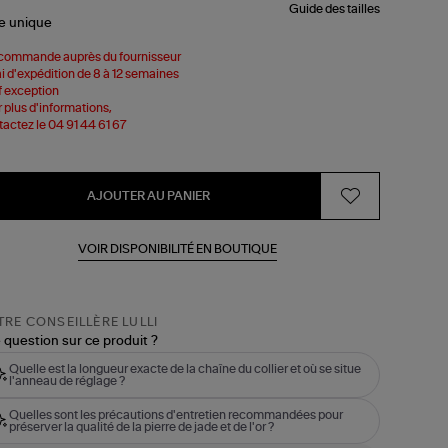
Guide des tailles
le
unique
commande auprès du fournisseur
i d'expédition de 8 à 12 semaines
 exception
 plus d'informations,
actez le 04 91 44 61 67
AJOUTER AU PANIER
VOIR DISPONIBILITÉ EN BOUTIQUE
RE CONSEILLÈRE LULLI
 question sur ce produit ?
Quelle est la longueur exacte de la chaîne du collier et où se situe
l'anneau de réglage ?
Quelles sont les précautions d'entretien recommandées pour
préserver la qualité de la pierre de jade et de l'or ?