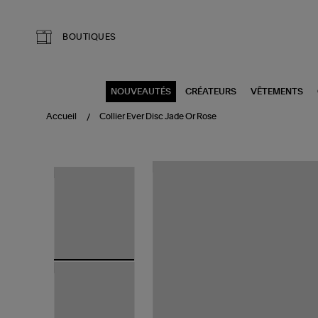
Aller au contenu principal
BOUTIQUES
NOUVEAUTÉS
CRÉATEURS
VÊTEMENTS
Accueil
Collier Ever Disc Jade Or Rose