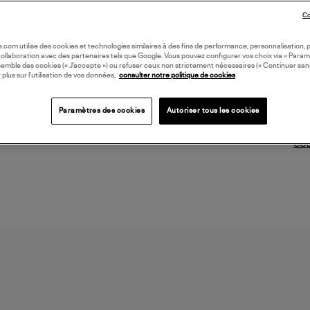
faire
Co
(ref
oile.com utilise des cookies et technologies similaires à des fins de performance, personnalisation, p
collaboration avec des partenaires tels que Google. Vous pouvez configurer vos choix via « Param
LI
semble des cookies (« J’accepte ») ou refuser ceux non strictement nécessaires (« Continuer san
 plus sur l’utilisation de vos données,
consulter notre politique de cookies
DI
Paramètres des cookies
Autoriser tous les cookies
Coll
COL