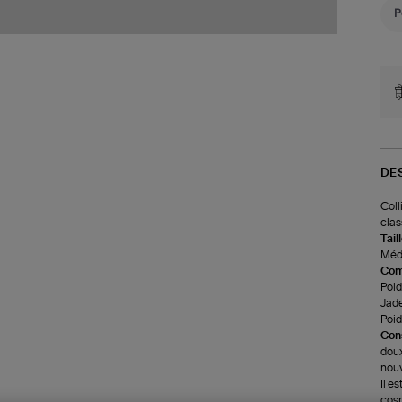
DE
Coll
clas
Tail
Médai
Com
Poids
Jade
Poid
Cons
doux
nouv
Il e
cosm