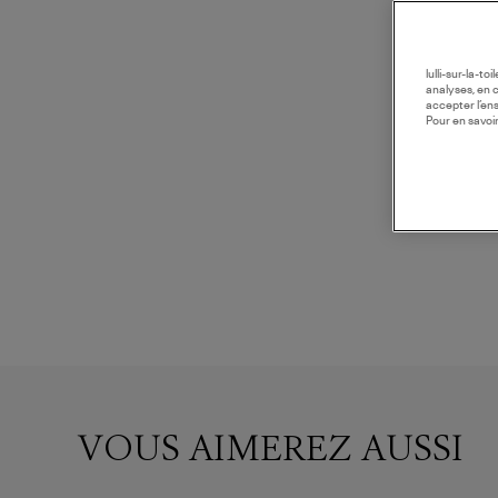
lulli-sur-la-t
analyses, en 
accepter l’en
Pour en savoir
VOUS AIMEREZ AUSSI