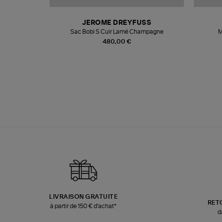
T
JEROME DREYFUSS
k
Sac Bobi S Cuir Lamé Champagne
M
480,00 €
LIVRAISON GRATUITE
RET
à partir de 150 € d'achat*
d