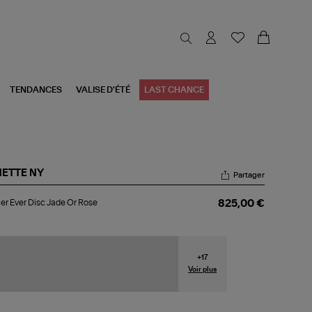
TENDANCES
VALISE D'ÉTÉ
LAST CHANCE
NETTE NY
Partager
lier
ier Ever Disc Jade Or Rose
825,00 €
r
c
de
se
+
17
Voir plus