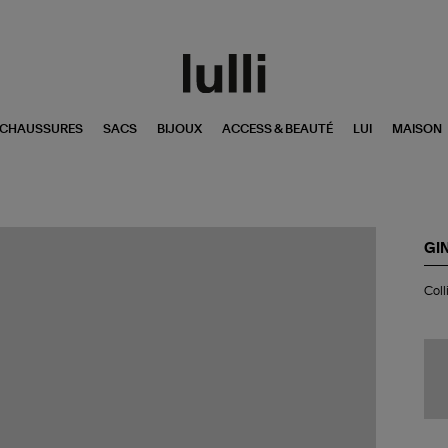
CHAUSSURES
SACS
BIJOUX
ACCESS & BEAUTÉ
LUI
MAISON
GI
Col
Coll
Eve
Dis
Ja
Or
Ro