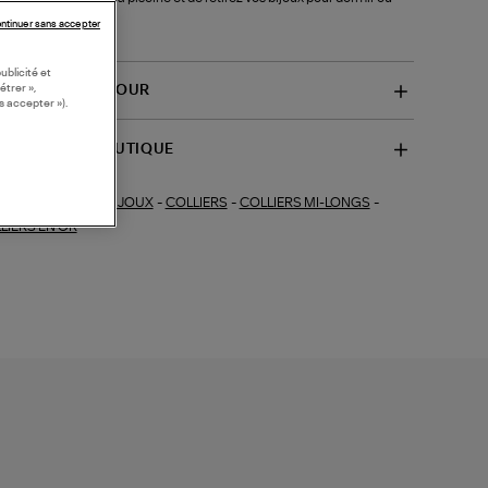
 du sport.
ntinuer sans accepter
-EVEJ)
ublicité et
étrer »,
VRAISON ET RETOUR
s accepter »).
SPONIBILITÉ BOUTIQUE
BIJOUX
-
COLLIERS
-
COLLIERS MI-LONGS
-
ections similaires :
LIERS EN OR