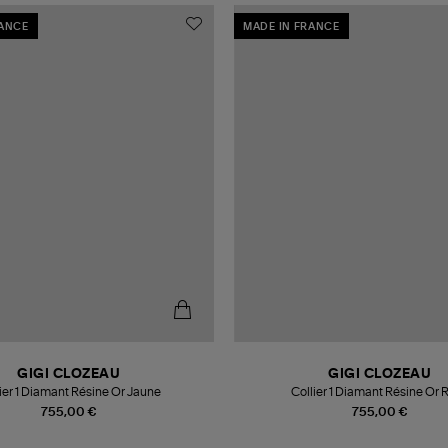
RANCE
MADE IN FRANCE
GIGI CLOZEAU
GIGI CLOZEAU
ier 1 Diamant Résine Or Jaune
Collier 1 Diamant Résine Or 
755,00 €
755,00 €