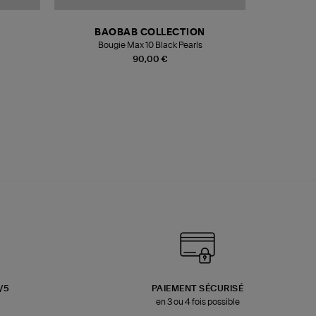
BAOBAB COLLECTION
Bougie Max 10 Black Pearls
Paréo Fou
90,00 €
3/5
PAIEMENT SÉCURISÉ
en 3 ou 4 fois possible