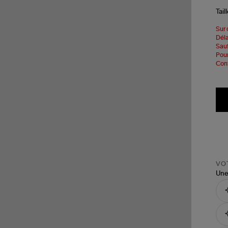
Tail
Sur 
Déla
Sauf
Pour
Cont
VOT
Une