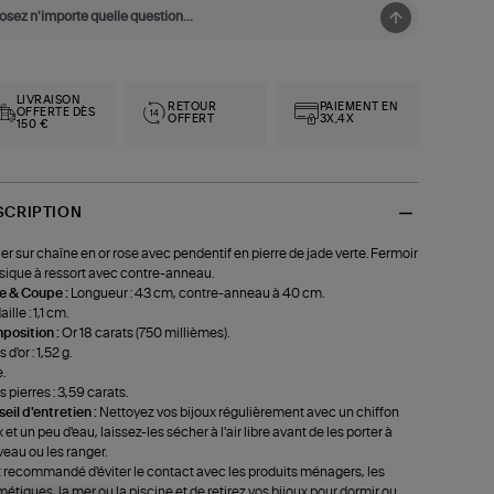
LIVRAISON
RETOUR
PAIEMENT EN
OFFERTE DÈS
OFFERT
3X,4X
150 €
SCRIPTION
ier sur chaîne en or rose avec pendentif en pierre de jade verte. Fermoir
sique à ressort avec contre-anneau.
le & Coupe :
Longueur : 43 cm, contre-anneau à 40 cm.
lle : 1,1 cm.
position :
Or 18 carats (750 millièmes).
 d'or : 1,52 g.
.
s pierres : 3,59 carats.
eil d'entretien :
Nettoyez vos bijoux régulièrement avec un chiffon
 et un peu d'eau, laissez-les sécher à l'air libre avant de les porter à
eau ou les ranger.
st recommandé d'éviter le contact avec les produits ménagers, les
étiques, la mer ou la piscine et de retirez vos bijoux pour dormir ou