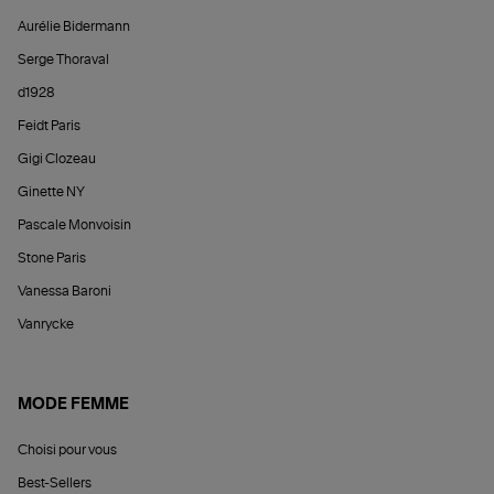
Aurélie Bidermann
Serge Thoraval
d1928
Feidt Paris
Gigi Clozeau
Ginette NY
Pascale Monvoisin
Stone Paris
Vanessa Baroni
Vanrycke
MODE FEMME
Choisi pour vous
Best-Sellers