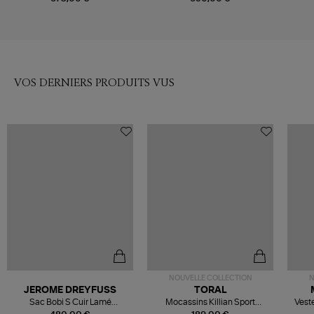
VOS DERNIERS PRODUITS VUS
NOUVELLE COLLECTION
N
JEROME DREYFUSS
TORAL
Sac Bobi S Cuir Lamé
Mocassins Killian Sport
Veste
Champagne
Mousse