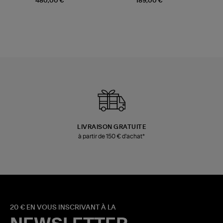
480,00 €
189,00 €
LIVRAISON GRATUITE
à partir de 150 € d'achat*
20 € EN VOUS INSCRIVANT À LA