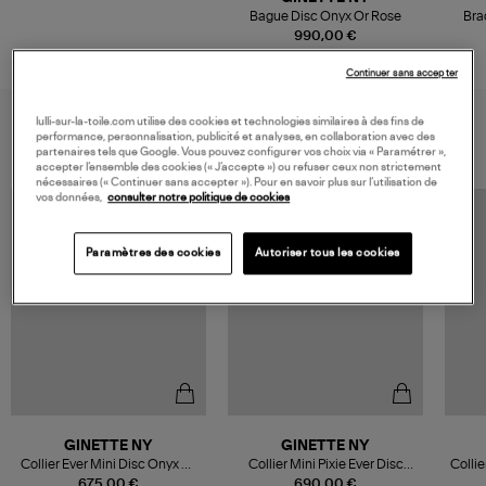
Bague Disc Onyx Or Rose
Bra
990,00 €
Continuer sans accepter
VOUS AIMEREZ AUSSI
lulli-sur-la-toile.com utilise des cookies et technologies similaires à des fins de
performance, personnalisation, publicité et analyses, en collaboration avec des
partenaires tels que Google. Vous pouvez configurer vos choix via « Paramétrer »,
accepter l’ensemble des cookies (« J’accepte ») ou refuser ceux non strictement
nécessaires (« Continuer sans accepter »). Pour en savoir plus sur l’utilisation de
vos données,
consulter notre politique de cookies
Paramètres des cookies
Autoriser tous les cookies
GINETTE NY
GINETTE NY
Collier Ever Mini Disc Onyx Or
Collier Mini Pixie Ever Disc
Collie
Rose
Nacre Noir Or Rose
675,00 €
690,00 €