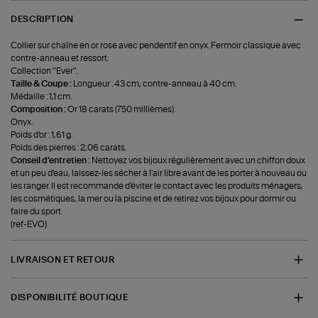
DESCRIPTION
Collier sur chaîne en or rose avec pendentif en onyx. Fermoir classique avec
contre-anneau et ressort.
Collection "Ever".
Taille & Coupe :
Longueur : 43 cm, contre-anneau à 40 cm.
Médaille : 1,1 cm.
Composition :
Or 18 carats (750 millièmes).
Onyx.
Poids d'or : 1,61 g.
Poids des pierres : 2,06 carats.
Conseil d'entretien :
Nettoyez vos bijoux régulièrement avec un chiffon doux
et un peu d'eau, laissez-les sécher à l'air libre avant de les porter à nouveau ou
les ranger. Il est recommandé d'éviter le contact avec les produits ménagers,
les cosmétiques, la mer ou la piscine et de retirez vos bijoux pour dormir ou
faire du sport.
(ref-EVO)
LIVRAISON ET RETOUR
DISPONIBILITÉ BOUTIQUE