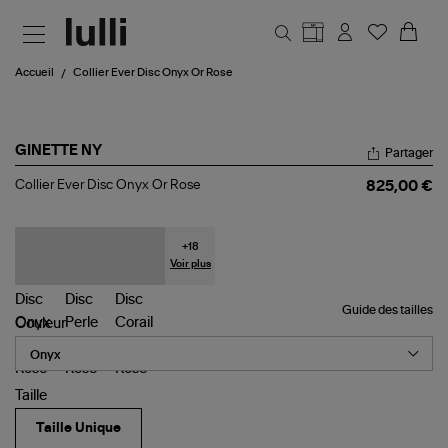
Aller au contenu principal
Accueil
Collier Ever Disc Onyx Or Rose
GINETTE NY
Partager
Collier
Collier Ever Disc Onyx Or Rose
825,00 €
Ever
Disc
Onyx
Or
+
18
Rose
Voir plus
Guide des tailles
Couleur
Taille
Taille Unique