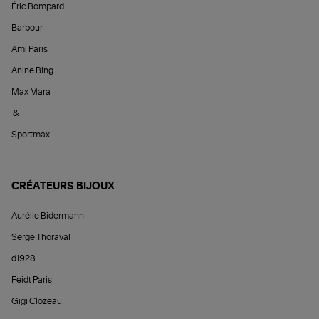
Éric Bompard
Barbour
Ami Paris
Anine Bing
Max Mara
&
Sportmax
CRÉATEURS BIJOUX
Aurélie Bidermann
Serge Thoraval
d1928
Feidt Paris
Gigi Clozeau