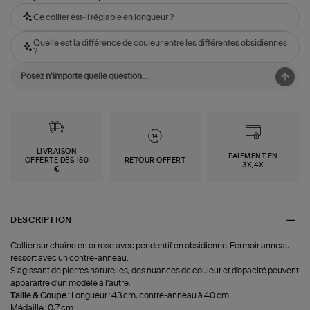
Ce collier est-il réglable en longueur ?
Quelle est la différence de couleur entre les différentes obsidiennes
?
LIVRAISON
PAIEMENT EN
OFFERTE DÈS 150
RETOUR OFFERT
3X,4X
€
DESCRIPTION
Collier sur chaîne en or rose avec pendentif en obsidienne. Fermoir anneau
ressort avec un contre-anneau.
S'agissant de pierres naturelles, des nuances de couleur et d'opacité peuvent
apparaître d'un modèle à l'autre.
Taille & Coupe :
Longueur : 43 cm, contre-anneau à 40 cm.
Médaille : 0,7 cm.