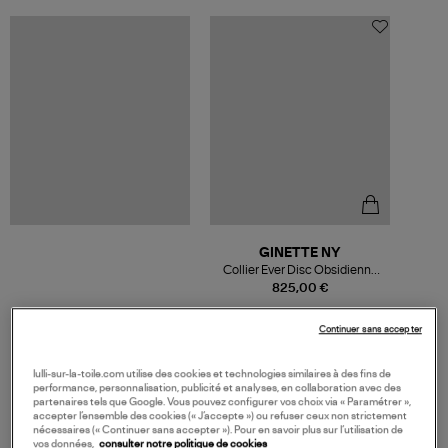
GINETTE NY
Collier Ever Disc Obsidienne
Or Rose
825,00 €
Continuer sans accepter
lulli-sur-la-toile.com utilise des cookies et technologies similaires à des fins de
performance, personnalisation, publicité et analyses, en collaboration avec des
VOS DERNIERS PRODUITS VUS
partenaires tels que Google. Vous pouvez configurer vos choix via « Paramétrer »,
accepter l’ensemble des cookies (« J’accepte ») ou refuser ceux non strictement
nécessaires (« Continuer sans accepter »). Pour en savoir plus sur l’utilisation de
vos données,
consulter notre politique de cookies