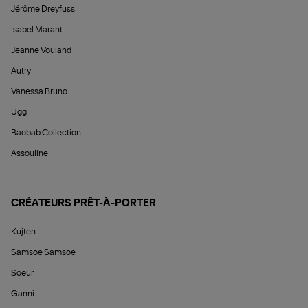
Jérôme Dreyfuss
Isabel Marant
Jeanne Vouland
Autry
Vanessa Bruno
Ugg
Baobab Collection
Assouline
CRÉATEURS PRÊT-À-PORTER
Kujten
Samsoe Samsoe
Soeur
Ganni