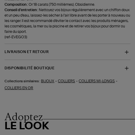
Composition :
Or 18 carats (750 millièmes). Obsidienne.
Conseil d'entretien :
Nettoyez vos bijoux régulièrement avec un chiffon doux
et un peu d'eau, laissez-les sécher à l'air libre avant de les porter à nouveau ou
les ranger. Il est recommandé d'éviter le contact avec les produits ménagers,
les cosmétiques, la mer ou la piscine et de retirer vos bijoux pour dormir ou
faire du sport.
(ref-EVEGO3)
LIVRAISON ET RETOUR
DISPONIBILITÉ BOUTIQUE
-
-
-
BIJOUX
COLLIERS
COLLIERS MI-LONGS
Collections similaires :
COLLIERS EN OR
Adoptez
LE LOOK