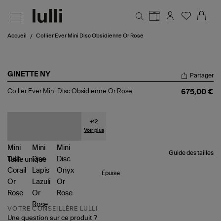
Aller au contenu principal
Accueil
Collier Ever Mini Disc Obsidienne Or Rose
GINETTE NY
Partager
Collier
Collier Ever Mini Disc Obsidienne Or Rose
675,00 €
Ever
Mini
Disc
Obsidienne
+
12
Or
Voir plus
Rose
Guide des tailles
Taille
unique
Épuisé
VOTRE CONSEILLÈRE LULLI
Une question sur ce produit ?