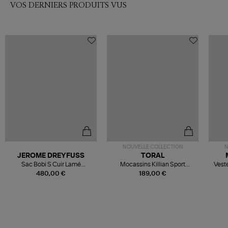
VOS DERNIERS PRODUITS VUS
NOUVELLE COLLECTION
N
JEROME DREYFUSS
TORAL
Sac Bobi S Cuir Lamé
Mocassins Killian Sport
Veste
Champagne
Mousse
480,00 €
189,00 €