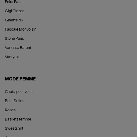
Feidt Paris
Gigi Clozeau
Ginette NY
Pascale Monvoisin
Stone Paris
Vanessa Baroni
Vanrycke
MODE FEMME
Choisi pour vous
Best-Sellers
Robes
Baskets femme
Sweatshirt