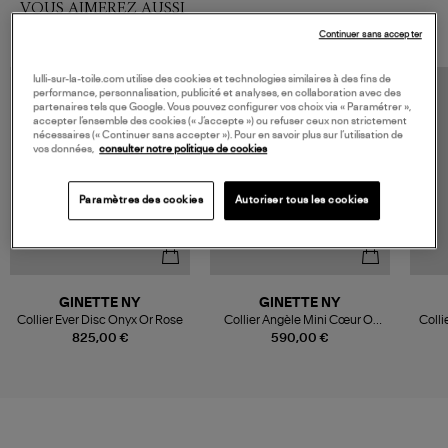
VOUS AIMEREZ AUSSI
Continuer sans accepter
lulli-sur-la-toile.com utilise des cookies et technologies similaires à des fins de
performance, personnalisation, publicité et analyses, en collaboration avec des
partenaires tels que Google. Vous pouvez configurer vos choix via « Paramétrer »,
accepter l’ensemble des cookies (« J’accepte ») ou refuser ceux non strictement
nécessaires (« Continuer sans accepter »). Pour en savoir plus sur l’utilisation de
vos données,
consulter notre politique de cookies
Paramètres des cookies
Autoriser tous les cookies
GINETTE NY
GINETTE NY
Collier Ever Disc Onyx Or Rose
Collier Angèle Mini Cœur Or
Colli
Rose Onyx
825,00 €
590,00 €