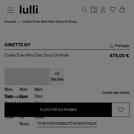
Aller au contenu principal
Accueil
Collier Ever Mini Disc Onyx Or Rose
GINETTE NY
Partager
Collier
Collier Ever Mini Disc Onyx Or Rose
675,00 €
Ever
Mini
Disc
Onyx
+
12
Or
Voir plus
Rose
Guide des tailles
Taille
unique
AJOUTER AU PANIER
VOIR DISPONIBILITÉ EN BOUTIQUE