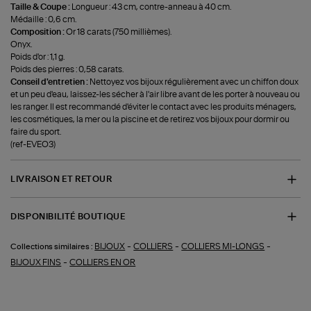
Taille & Coupe :
Longueur : 43 cm, contre-anneau à 40 cm.
Médaille : 0,6 cm.
Composition :
Or 18 carats (750 millièmes).
Onyx.
Poids d'or : 1,1 g.
Poids des pierres : 0,58 carats.
Conseil d'entretien :
Nettoyez vos bijoux régulièrement avec un chiffon doux
et un peu d'eau, laissez-les sécher à l'air libre avant de les porter à nouveau ou
les ranger. Il est recommandé d'éviter le contact avec les produits ménagers,
les cosmétiques, la mer ou la piscine et de retirez vos bijoux pour dormir ou
faire du sport.
(ref-EVEO3)
LIVRAISON ET RETOUR
DISPONIBILITÉ BOUTIQUE
-
-
-
BIJOUX
COLLIERS
COLLIERS MI-LONGS
Collections similaires :
-
BIJOUX FINS
COLLIERS EN OR