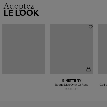
Adoptez
LE LOOK
GINETTE NY
Bague Disc Onyx Or Rose
Colli
990,00 €