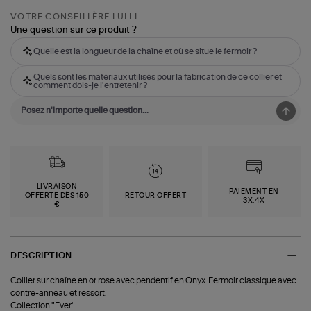
VOTRE CONSEILLÈRE LULLI
Une question sur ce produit ?
Quelle est la longueur de la chaîne et où se situe le fermoir ?
Quels sont les matériaux utilisés pour la fabrication de ce collier et
comment dois-je l'entretenir ?
LIVRAISON
PAIEMENT EN
OFFERTE DÈS 150
RETOUR OFFERT
3X,4X
€
DESCRIPTION
Collier sur chaîne en or rose avec pendentif en Onyx. Fermoir classique avec
contre-anneau et ressort.
Collection "Ever".