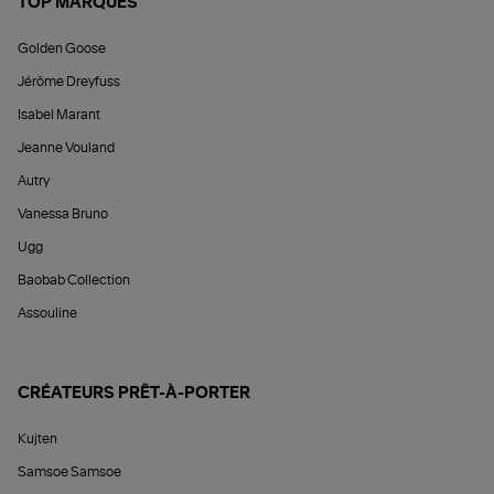
TOP MARQUES
Golden Goose
Jérôme Dreyfuss
Isabel Marant
Jeanne Vouland
Autry
Vanessa Bruno
Ugg
Baobab Collection
Assouline
CRÉATEURS PRÊT-À-PORTER
Kujten
Samsoe Samsoe