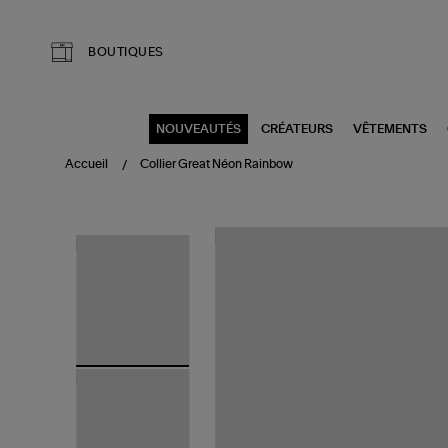
Aller au contenu principal
BOUTIQUES
NOUVEAUTÉS
CRÉATEURS
VÊTEMENTS
Accueil
Collier Great Néon Rainbow