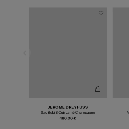
N
JEROME DREYFUSS
te
Sac Bobi S Cuir Lamé Champagne
M
480,00 €