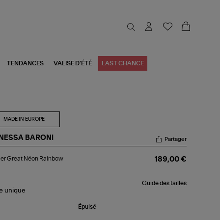
TENDANCES
VALISE D'ÉTÉ
LAST CHANCE
MADE IN EUROPE
NESSA BARONI
Partager
lier
ier Great Néon Rainbow
189,00 €
eat
on
inbow
Guide des tailles
le
unique
Épuisé