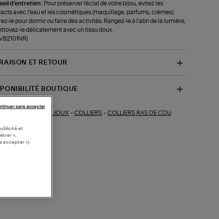
eil d'entretien :
Pour préserver l'éclat de votre bijou, évitez les
acts avec l’eau et les cosmétiques (maquillage, parfums, crèmes).
rez-le pour dormir ou faire des activités. Rangez-le à l'abri de la lumière,
ettoyez-le délicatement avec un tissu doux.
-VB2101NR)
VRAISON ET RETOUR
SPONIBILITÉ BOUTIQUE
ntinuer sans accepter
BIJOUX
-
COLLIERS
-
COLLIERS RAS DE COU
ections similaires :
ublicité et
étrer »,
s accepter »).