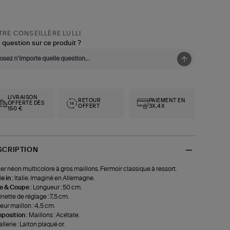
RE CONSEILLÈRE LULLI
 question sur ce produit ?
LIVRAISON
RETOUR
PAIEMENT EN
OFFERTE DÈS
OFFERT
3X,4X
150 €
SCRIPTION
ier néon multicolore à gros maillons. Fermoir classique à ressort.
 in :
Italie. Imaginé en Allemagne.
le & Coupe :
Longueur : 50 cm.
nette de réglage : 7,5 cm.
eur maillon : 4,5 cm.
position :
Maillons : Acétate.
llerie : Laiton plaqué or.