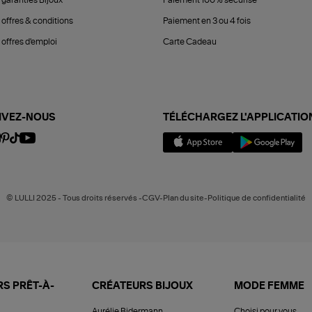
 garanties Bijoux
Paiement 100% sécurisé
 offres & conditions
Paiement en 3 ou 4 fois
offres d'emploi
Carte Cadeau
IVEZ-NOUS
TÉLÉCHARGEZ L'APPLICATIO
© LULLI 2025 - Tous droits réservés -CGV-Plan du site-Politique de confidentialité
S PRÊT-À-
CRÉATEURS BIJOUX
MODE FEMME
Aurélie Bidermann
Choisi pour vous