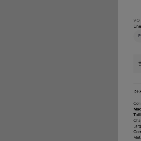
VOT
Une
DE
Coll
Made
Tail
Chai
Larg
Com
Méta