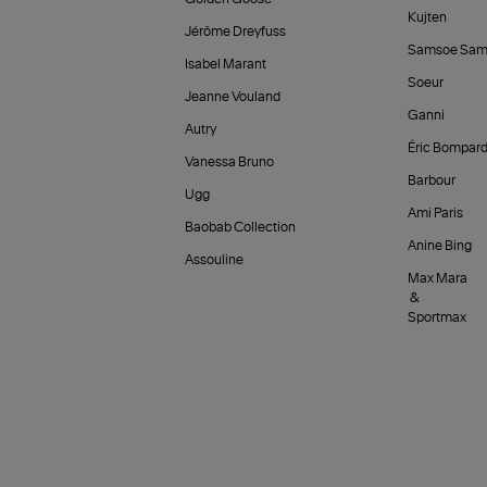
Kujten
Jérôme Dreyfuss
Samsoe Sam
Isabel Marant
Soeur
Jeanne Vouland
Ganni
Autry
Éric Bompar
Vanessa Bruno
Barbour
Ugg
Ami Paris
Baobab Collection
Anine Bing
Assouline
Max Mara
&
Sportmax