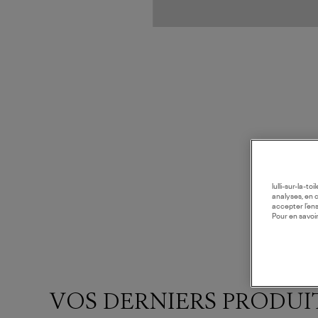
lulli-sur-la-t
analyses, en 
accepter l’en
Pour en savoir
VOS DERNIERS PRODUI