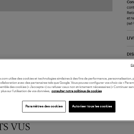
Cons
cont
Reti
et n
(ref
LI
DI
Co
Coll
oile.com utilise des cookies et technologies similaires à des fins de performance, personnalisation, p
collaboration avec des partenaires tels que Google. Vous pouvez configurer vos choix via « Param
semble des cookies (« J’accepte ») ou refuser ceux non strictement nécessaires (« Continuer san
 plus sur l’utilisation de vos données,
consulter notre politique de cookies
Paramètres des cookies
Autoriser tous les cookies
TS VUS