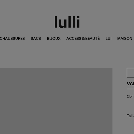
CHAUSSURES
SACS
BIJOUX
ACCESS & BEAUTÉ
LUI
MAISON
VA
Col
Coll
Gr
Né
Ra
Tail