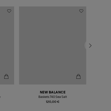
NEW BALANCE
e
Baskets 740 Sea Salt
Veste
120,00 €