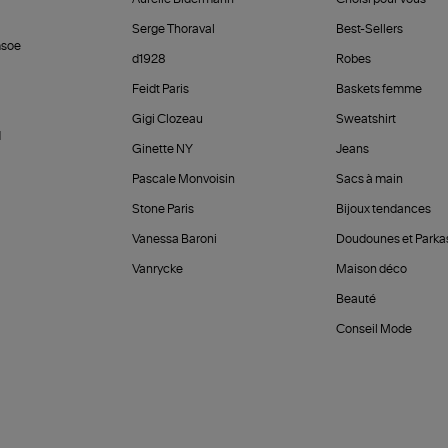
Serge Thoraval
Best-Sellers
soe
d1928
Robes
Feidt Paris
Baskets femme
Gigi Clozeau
Sweatshirt
d
Ginette NY
Jeans
Pascale Monvoisin
Sacs à main
Stone Paris
Bijoux tendances
Vanessa Baroni
Doudounes et Parka
Vanrycke
Maison déco
Beauté
Conseil Mode