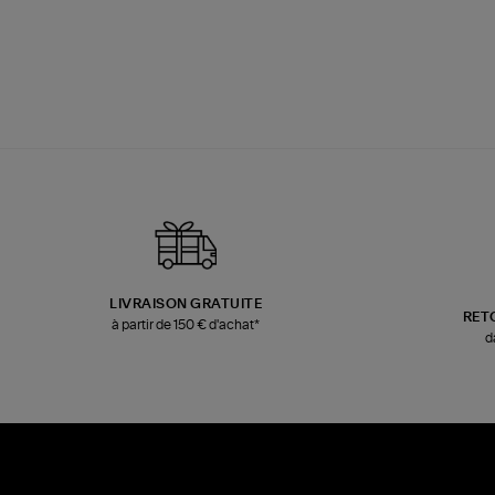
LIVRAISON GRATUITE
RET
à partir de 150 € d'achat*
d