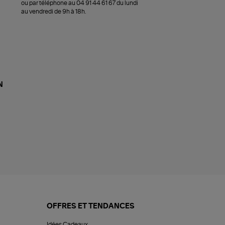
ou par téléphone au 04 91 44 61 67 du lundi
au vendredi de 9h à 18h.
N
OFFRES ET TENDANCES
Idées Cadeaux