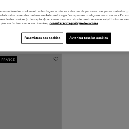
oile.com utilise des cookies et technologies similaires à des fins de performance, personnalisation, p
collaboration avec des partenaires tels que Google. Vous pouvez configurer vos choix via « Param
semble des cookies (« J’accepte ») ou refuser ceux non strictement nécessaires (« Continuer san
 plus sur l’utilisation de vos données,
consulter notre politique de cookies
Paramètres des cookies
Autoriser tous les cookies
N FRANCE