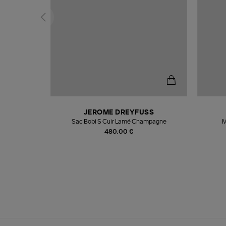
T
JEROME DREYFUSS
k
Sac Bobi S Cuir Lamé Champagne
M
480,00 €