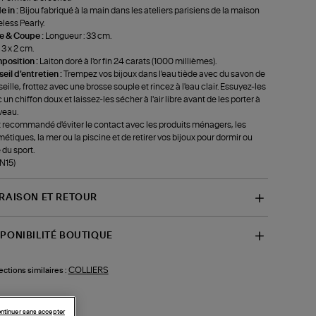
 in :
Bijou fabriqué à la main dans les ateliers parisiens de la maison
less Pearly.
le & Coupe :
Longueur : 33 cm.
 3 x 2 cm.
position :
Laiton doré à l'or fin 24 carats (1000 millièmes).
eil d'entretien :
Trempez vos bijoux dans l'eau tiède avec du savon de
eille, frottez avec une brosse souple et rincez à l'eau clair. Essuyez-les
 un chiffon doux et laissez-les sécher à l'air libre avant de les porter à
veau.
st recommandé d'éviter le contact avec les produits ménagers, les
étiques, la mer ou la piscine et de retirer vos bijoux pour dormir ou
 du sport.
-N15)
VRAISON ET RETOUR
SPONIBILITÉ BOUTIQUE
COLLIERS
ections similaires :
ntinuer sans accepter