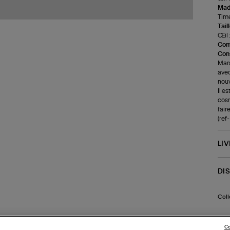
Made
Time
Tail
Œil :
Com
Cons
Mars
avec
nou
Il e
cosm
faire
(ref
LI
DI
Coll
Co