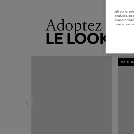
lulli-sur-la-t
analyses, en 
Adoptez
accepter l’en
Pour en savoir
LE LOOK
MADE I