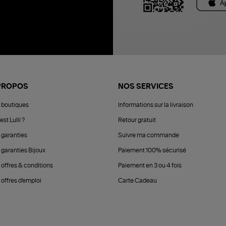
PROPOS
NOS SERVICES
 boutiques
Informations sur la livraison
est Lulli ?
Retour gratuit
 garanties
Suivre ma commande
 garanties Bijoux
Paiement 100% sécurisé
 offres & conditions
Paiement en 3 ou 4 fois
offres d'emploi
Carte Cadeau