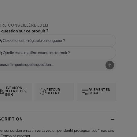
RE CONSEILLÈRE LULLI
 question sur ce produit ?
Ce collier est-il réglable en longueur ?
Quelle est la matière exacte du fermoir ?
LIVRAISON
RETOUR
PAIEMENT EN
OFFERTE DÈS
OFFERT
3X,4X
150 €
SCRIPTION
ier sur cordon en satin vert avec un pendentif protégeant du "mauvais
. Fermoir à crochet.