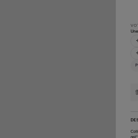
VOT
Une
DE
Coll
œil"