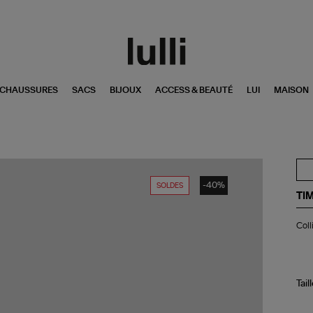
CHAUSSURES
SACS
BIJOUX
ACCESS & BEAUTÉ
LUI
MAISON
-40%
SOLDES
TI
Col
Coll
Œi
Sat
Ver
Tail