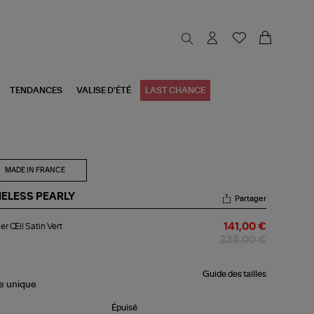
TENDANCES
VALISE D'ÉTÉ
LAST CHANCE
MADE IN FRANCE
MELESS PEARLY
Partager
lier
ier Œil Satin Vert
141,00 €
l
in
235,00 €
t
Guide des tailles
le
unique
Épuisé