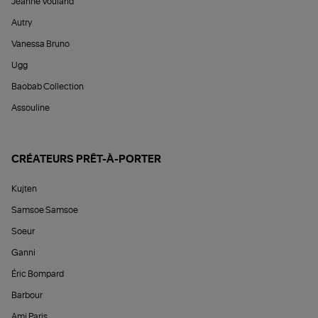
Jeanne Vouland
Autry
Vanessa Bruno
Ugg
Baobab Collection
Assouline
CRÉATEURS PRÊT-À-PORTER
Kujten
Samsoe Samsoe
Soeur
Ganni
Éric Bompard
Barbour
Ami Paris