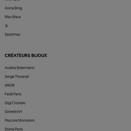
Anine Bing
Max Mara
&
Sportmax
CRÉATEURS BIJOUX
Aurélie Bidermann
Serge Thoraval
d1928
Feidt Paris
Gigi Clozeau
Ginette NY
Pascale Monvoisin
Stone Paris