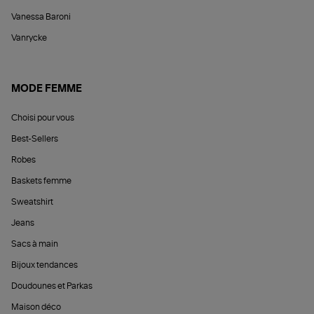
Vanessa Baroni
Vanrycke
MODE FEMME
Choisi pour vous
Best-Sellers
Robes
Baskets femme
Sweatshirt
Jeans
Sacs à main
Bijoux tendances
Doudounes et Parkas
Maison déco