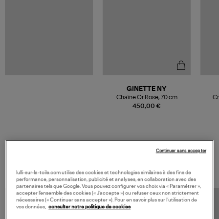
GINETTE NY
Chaîne Or Rose, 70 cm
Cr
450,00 €
Continuer sans accepter
VOS DERNIERS PRODUITS VUS
lulli-sur-la-toile.com utilise des cookies et technologies similaires à des fins de
performance, personnalisation, publicité et analyses, en collaboration avec des
partenaires tels que Google. Vous pouvez configurer vos choix via « Paramétrer »,
accepter l’ensemble des cookies (« J’accepte ») ou refuser ceux non strictement
nécessaires (« Continuer sans accepter »). Pour en savoir plus sur l’utilisation de
vos données,
consulter notre politique de cookies