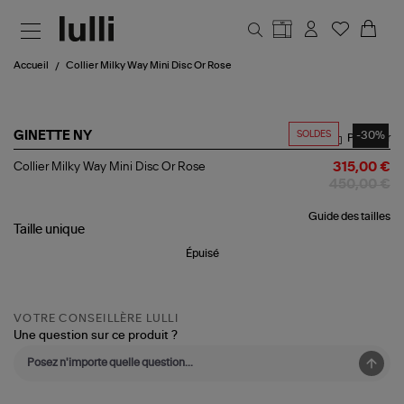
Aller au contenu principal
Accueil
Collier Milky Way Mini Disc Or Rose
SOLDES
-30%
GINETTE NY
Partager
Collier
Collier Milky Way Mini Disc Or Rose
315,00 €
Milky
450,00 €
Way
Mini
Guide des tailles
Disc
Taille
unique
Or
Rose
Épuisé
VOTRE CONSEILLÈRE LULLI
Une question sur ce produit ?