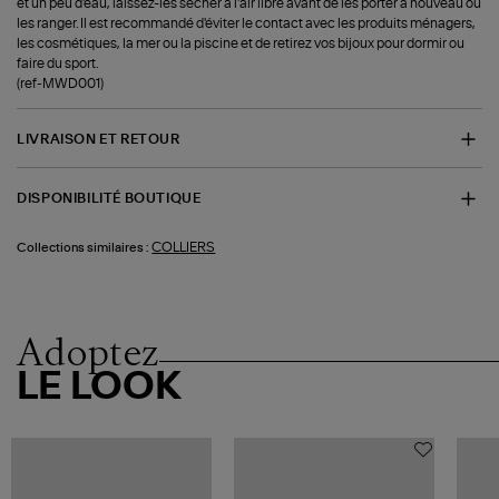
et un peu d'eau, laissez-les sécher à l'air libre avant de les porter à nouveau ou
les ranger. Il est recommandé d'éviter le contact avec les produits ménagers,
les cosmétiques, la mer ou la piscine et de retirez vos bijoux pour dormir ou
faire du sport.
(ref-MWD001)
LIVRAISON ET RETOUR
DISPONIBILITÉ BOUTIQUE
COLLIERS
Collections similaires :
Adoptez
LE LOOK