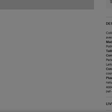
DE
Coll
avec
Made
Poth
Tail
Com
Perl
Lait
Cons
cosm
Plus
natu
appa
(re
LI