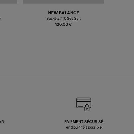
NEW BALANCE
e
Baskets 740 Sea Salt
Veste
120,00 €
3/5
PAIEMENT SÉCURISÉ
en 3 ou 4 fois possible