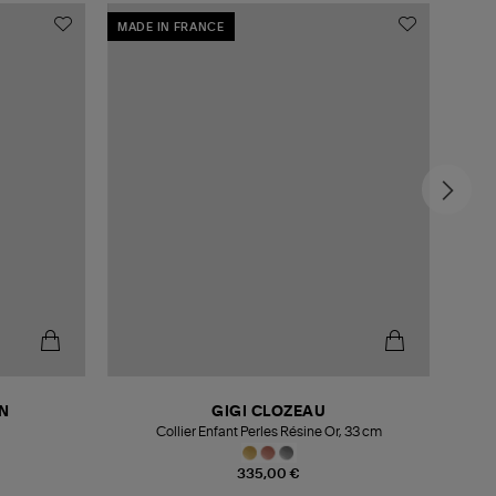
MADE IN FRANCE
MADE
N
GIGI CLOZEAU
Collier Enfant Perles Résine Or, 33 cm
335,00 €