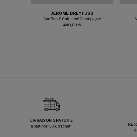
N
JEROME DREYFUSS
te
Sac Bobi S Cuir Lamé Champagne
M
480,00 €
LIVRAISON GRATUITE
RET
à partir de 150 € d'achat*
d