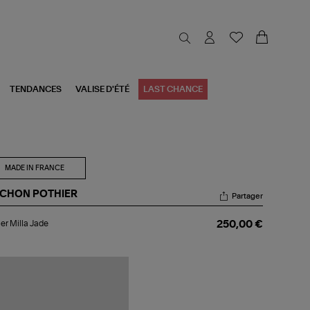
TENDANCES
VALISE D'ÉTÉ
LAST CHANCE
MADE IN FRANCE
CHON POTHIER
Partager
lier
ier Milla Jade
250,00 €
la
de