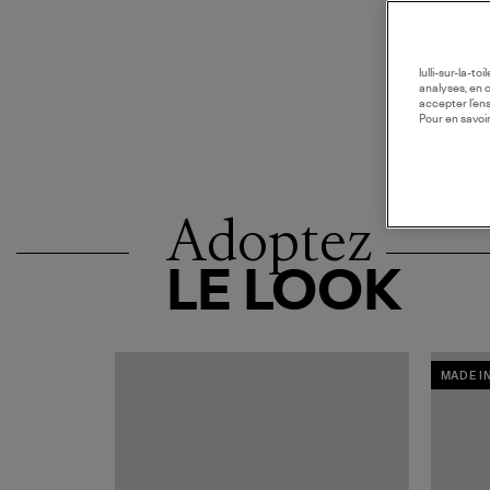
lulli-sur-la-t
analyses, en 
accepter l’en
Pour en savoir
Adoptez
LE LOOK
MADE I