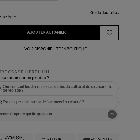
Guide des tailles
le
unique
AJOUTER AU PANIER
VOIR DISPONIBILITÉ EN BOUTIQUE
RE CONSEILLÈRE LULLI
 question sur ce produit ?
Quelles sont les dimensions exactes du collier et de sa chaînette
de réglage ?
Est-ce que le laiton est de l'or massif ou plaqué ?
LIVRAISON
RETOUR
PAIEMENT EN