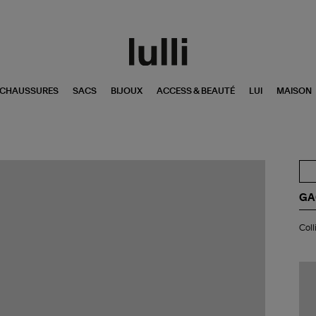
CHAUSSURES
SACS
BIJOUX
ACCESS & BEAUTÉ
LUI
MAISON
GA
Col
Coll
Mil
Ja