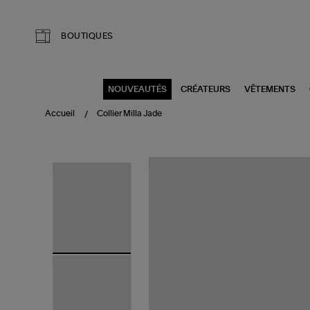
Aller au contenu principal
BOUTIQUES
NOUVEAUTÉS
CRÉATEURS
VÊTEMENTS
Accueil
Collier Milla Jade