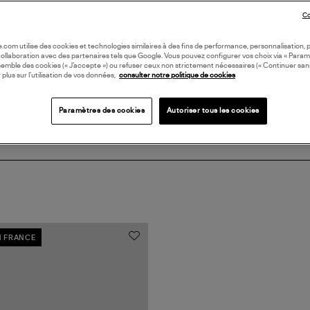
DI
Co
oile.com utilise des cookies et technologies similaires à des fins de performance, personnalisation, p
Coll
collaboration avec des partenaires tels que Google. Vous pouvez configurer vos choix via « Param
semble des cookies (« J’accepte ») ou refuser ceux non strictement nécessaires (« Continuer san
 plus sur l’utilisation de vos données,
consulter notre politique de cookies
Paramètres des cookies
Autoriser tous les cookies
N FRANCE