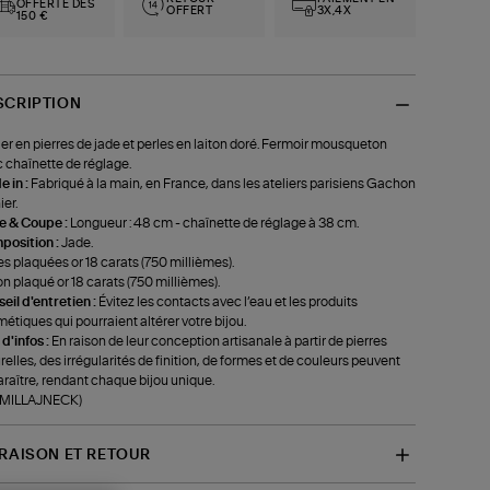
OFFERTE DÈS
OFFERT
3X,4X
150 €
SCRIPTION
ier en pierres de jade et perles en laiton doré. Fermoir mousqueton
 chaînette de réglage.
 in :
Fabriqué à la main, en France, dans les ateliers parisiens Gachon
ier.
le & Coupe :
Longueur : 48 cm - chaînette de réglage à 38 cm.
position :
Jade.
es plaquées or 18 carats (750 millièmes).
on plaqué or 18 carats (750 millièmes).
eil d'entretien :
Évitez les contacts avec l’eau et les produits
étiques qui pourraient altérer votre bijou.
 d'infos :
En raison de leur conception artisanale à partir de pierres
relles, des irrégularités de finition, de formes et de couleurs peuvent
raître, rendant chaque bijou unique.
f-MILLAJNECK)
VRAISON ET RETOUR