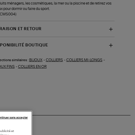
uits ménagers, les cosmétiques, la mer ou la piscine et de retirez vos
ux pour dormir ou faire du sport.
f-CMS004)
VRAISON ET RETOUR
SPONIBILITÉ BOUTIQUE
BIJOUX
-
COLLIERS
-
COLLIERS MI-LONGS
-
ections similaires :
OUX FINS
-
COLLIERS EN OR
ntinuer sans accepter
ublicité et