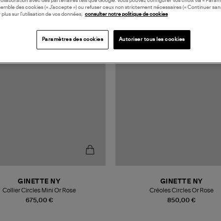
collaboration avec des partenaires tels que Google. Vous pouvez configurer vos choix via « Param
semble des cookies (« J’accepte ») ou refuser ceux non strictement nécessaires (« Continuer san
 plus sur l’utilisation de vos données,
consulter notre politique de cookies
Paramètres des cookies
Autoriser tous les cookies
GINETTE NY
GINETTE NY
Collier Circles Mini Or Rose
Créoles Circles Or Rose
675,00 €
850,00 €