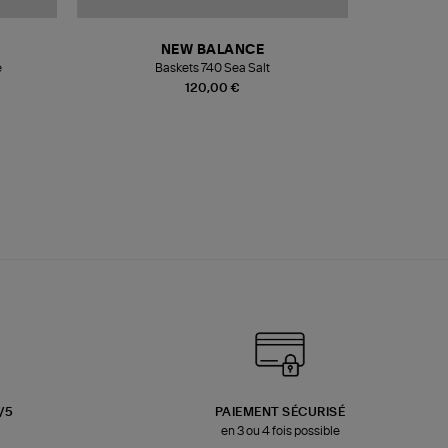
NEW BALANCE
e
Baskets 740 Sea Salt
Veste
120,00 €
3/5
PAIEMENT SÉCURISÉ
en 3 ou 4 fois possible