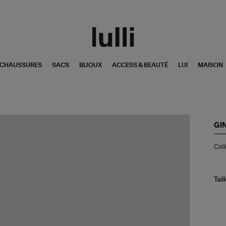
CHAUSSURES
SACS
BIJOUX
ACCESS & BEAUTÉ
LUI
MAISON
GI
Col
Coll
Min
Bo
Soi
Or
Tail
Ro