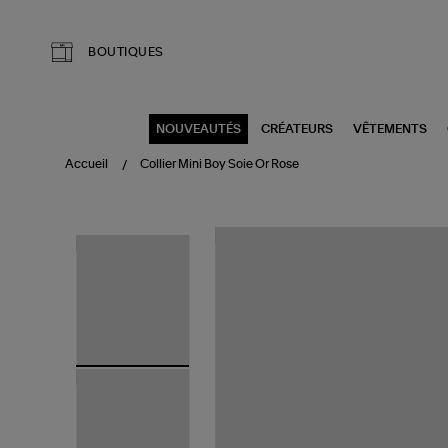
Aller au contenu principal
BOUTIQUES
NOUVEAUTÉS
CRÉATEURS
VÊTEMENTS
Accueil
Collier Mini Boy Soie Or Rose