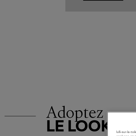
Adoptez
LE LOOK
lulli-sur-la-t