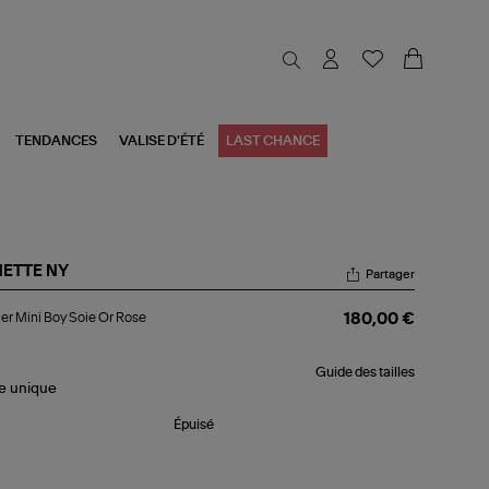
TENDANCES
VALISE D'ÉTÉ
LAST CHANCE
NETTE NY
Partager
lier
ier Mini Boy Soie Or Rose
180,00 €
i
y
e
Guide des tailles
le
unique
se
Épuisé