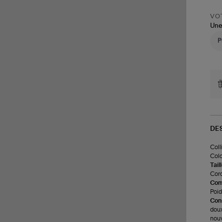
VOT
Une
DE
Coll
Colo
Tail
Cord
Com
Poids
Cons
doux
nouv