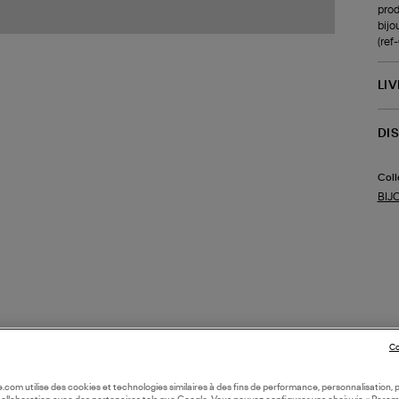
prod
bijo
(re
LI
DI
Coll
BIJ
Co
oile.com utilise des cookies et technologies similaires à des fins de performance, personnalisation, p