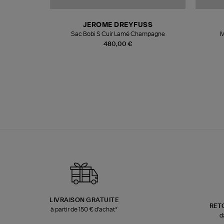
N
JEROME DREYFUSS
te
Sac Bobi S Cuir Lamé Champagne
M
480,00 €
LIVRAISON GRATUITE
RET
à partir de 150 € d'achat*
d