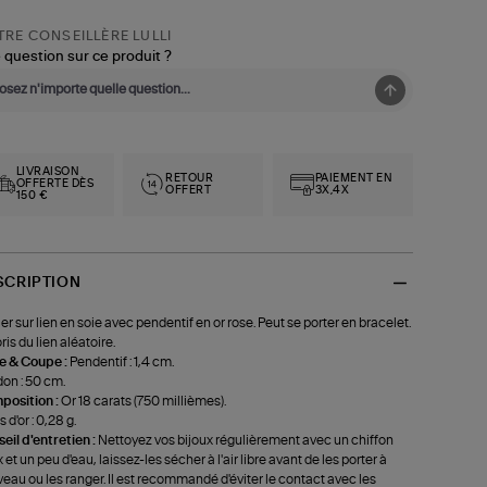
RE CONSEILLÈRE LULLI
 question sur ce produit ?
LIVRAISON
RETOUR
PAIEMENT EN
OFFERTE DÈS
OFFERT
3X,4X
150 €
SCRIPTION
ier sur lien en soie avec pendentif en or rose. Peut se porter en bracelet.
ris du lien aléatoire.
le & Coupe :
Pendentif : 1,4 cm.
on : 50 cm.
position :
Or 18 carats (750 millièmes).
 d'or : 0,28 g.
eil d'entretien :
Nettoyez vos bijoux régulièrement avec un chiffon
 et un peu d'eau, laissez-les sécher à l'air libre avant de les porter à
eau ou les ranger. Il est recommandé d'éviter le contact avec les