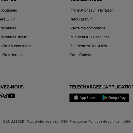
 boutiques
Informations sur la livraison
est Lulli ?
Retour gratuit
 garanties
Suivre ma commande
 garanties Bijoux
Paiement 100% sécurisé
 offres & conditions
Paiement en 3 ou 4 fois
offres d'emploi
Carte Cadeau
IVEZ-NOUS
TÉLÉCHARGEZ L'APPLICATIO
© LULLI 2025 - Tous droits réservés -CGV-Plan du site-Politique de confidentialité